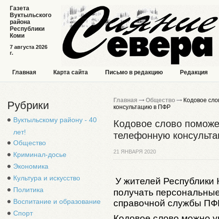
Газета
Вуктыльского
района
Республики
Коми
7 августа 2026
г.
Главная
Карта сайта
Письмо в редакцию
Редакция
Главная
Общество
Кодовое сло
Рубрики
консультацию в ПФР
Вуктыльскому району - 40
Кодовое слово поможе
лет!
телефонную консульт
Общество
21 ЯНВАРЯ 2020
Криминал-досье
Экономика
Культура и искусство
У жителей Республики
Политика
получать персональные
Воспитание и образование
справочной службы ПФР
Спорт
Кодовое слово можно у