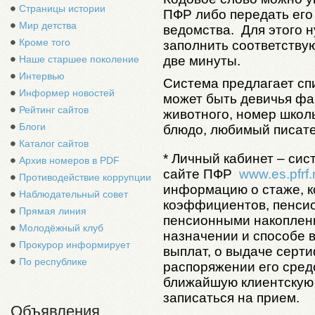
Страницы истории
ПФР либо передать его
Мир детства
ведомства. Для этого н
Кроме того
заполнить соответству
Наше старшее поколение
две минуты.
Интервью
Система предлагает сп
Информер новостей
может быть девичья фа
Рейтинг сайтов
животного, номер школ
Блоги
блюдо, любимый писате
Каталог сайтов
* Личный кабинет – си
Архив номеров в PDF
сайте ПФР
www.es.pfrf.
Противодействие коррупции
информацию о стаже, 
Наблюдательный совет
коэффициентов, пенсио
Прямая линия
пенсионными накоплени
Молодёжный клуб
назначении и способе 
Прокурор информирует
выплат, о выдаче серти
По республике
распоряжении его сред
ближайшую клиентскую 
записаться на прием.
Объявления