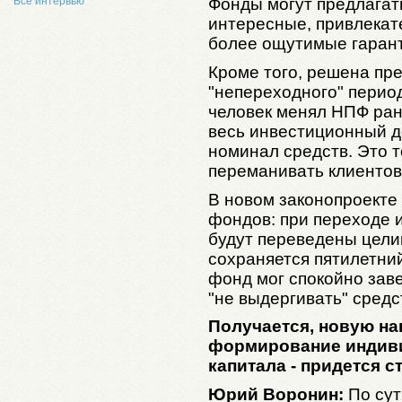
Все интервью
Фонды могут предлагат
интересные, привлекат
более ощутимые гаран
Кроме того, решена пр
"непереходного" перио
человек менял НПФ ране
весь инвестиционный д
номинал средств. Это 
переманивать клиентов
В новом законопроекте
фондов: при переходе 
будут переведены целик
сохраняется пятилетний
фонд мог спокойно зав
"не выдергивать" сред
Получается, новую на
формирование индиви
капитала - придется 
Юрий Воронин:
По сут