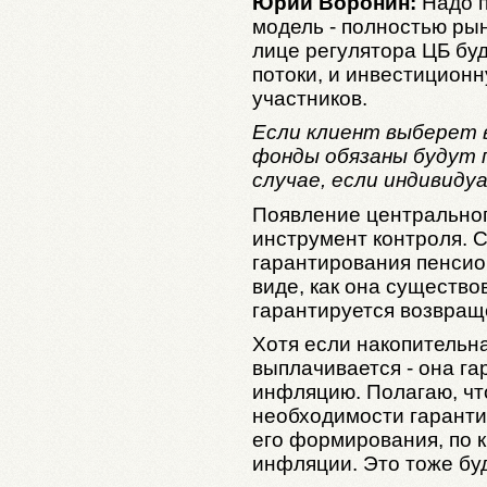
Юрий Воронин:
Надо п
модель - полностью рын
лице регулятора ЦБ бу
потоки, и инвестицион
участников.
Если клиент выберет 
фонды обязаны будут 
случае, если индивиду
Появление центральног
инструмент контроля. 
гарантирования пенсион
виде, как она существов
гарантируется возвращ
Хотя если накопительн
выплачивается - она г
инфляцию. Полагаю, чт
необходимости гаранти
его формирования, по к
инфляции. Это тоже бу