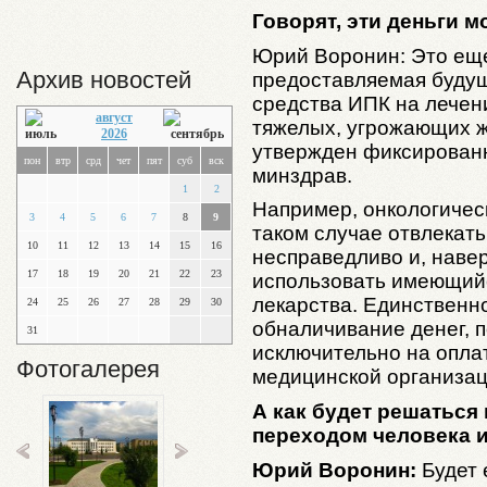
Говорят, эти деньги м
Юрий Воронин: Это еще
Архив новостей
предоставляемая будущ
средства ИПК на лечени
август
тяжелых, угрожающих ж
2026
утвержден фиксированн
пон
втр
срд
чет
пят
суб
вск
минздрав.
1
2
Например, онкологичес
3
4
5
6
7
8
9
таком случае отвлекать
10
11
12
13
14
15
16
несправедливо и, наве
17
18
19
20
21
22
23
использовать имеющийс
лекарства. Единственн
24
25
26
27
28
29
30
обналичивание денег, п
31
исключительно на опла
Фотогалерея
медицинской организац
А как будет решаться
переходом человека и
Юрий Воронин:
Будет 