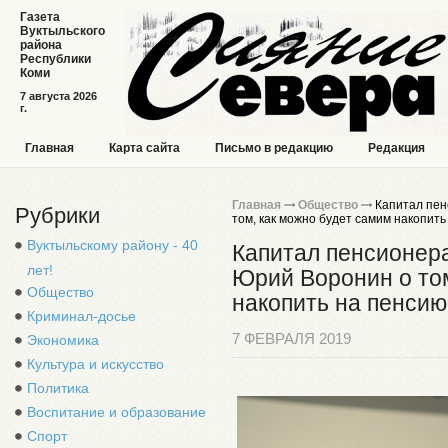
Газета
Вуктыльского
района
Республики
Коми
7 августа 2026
г.
Главная
Карта сайта
Письмо в редакцию
Редакция
Главная
Общество
Капитал пен
Рубрики
том, как можно будет самим накопить
Вуктыльскому району - 40
Капитал пенсионер
лет!
Юрий Воронин о том
Общество
накопить на пенсию
Криминал-досье
7 ФЕВРАЛЯ 2019
Экономика
Культура и искусство
Политика
Воспитание и образование
Спорт