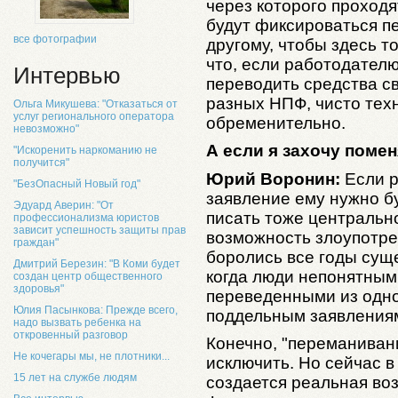
через которого проходя
будут фиксироваться п
все фотографии
другому, чтобы здесь т
что, если работодател
Интервью
переводить средства с
разных НПФ, чисто тех
Ольга Микушева: "Отказаться от
услуг регионального оператора
обременительно.
невозможно"
А если я захочу поме
"Искоренить наркоманию не
получится"
Юрий Воронин:
Если р
"БезОпасный Новый год"
заявление ему нужно б
Эдуард Аверин: "От
писать тоже центрально
профессионализма юристов
зависит успешность защиты прав
возможность злоупотре
граждан"
боролись все годы сущ
Дмитрий Березин: "В Коми будет
когда люди непонятным
создан центр общественного
здоровья"
переведенными из одно
Юлия Пасынкова: Прежде всего,
поддельным заявления
надо вызвать ребенка на
откровенный разговор
Конечно, "переманиван
Не кочегары мы, не плотники...
исключить. Но сейчас в
15 лет на службе людям
создается реальная во