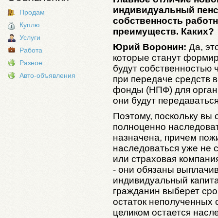
индивидуальный пенси
Продам
собственность работни
Куплю
преимуществ. Каких?
Услуги
Юрий Воронин:
Да, эт
Работа
которые станут формир
Разное
будут собственностью ч
Авто-объявления
при передаче средств 
фонды (НПФ) для орган
они будут передаватьс
Поэтому, поскольку вы 
полноценно наследоват
назначена, причем пож
наследоваться уже не 
или страховая компани
- они обязаны выплачив
индивидуальный капита
гражданин выберет сро
остаток неполученных с
целиком остается насл