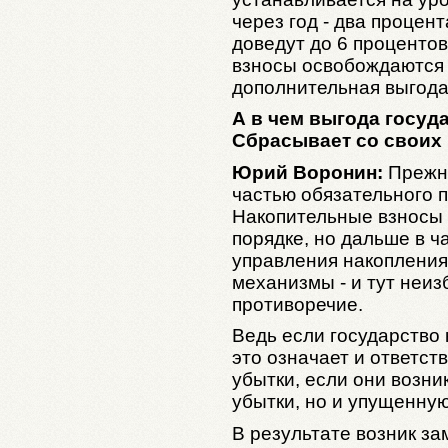
через год - два процен
доведут до 6 процентов
взносы освобождаются 
дополнительная выгода
А в чем выгода госуд
Сбрасывает со своих 
Юрий Воронин:
Прежня
частью обязательного 
Накопительные взносы 
порядке, но дальше в ч
управления накоплени
механизмы - и тут неи
противоречие.
Ведь если государство 
это означает и ответст
убытки, если они возни
убытки, но и упущенную
В результате возник за