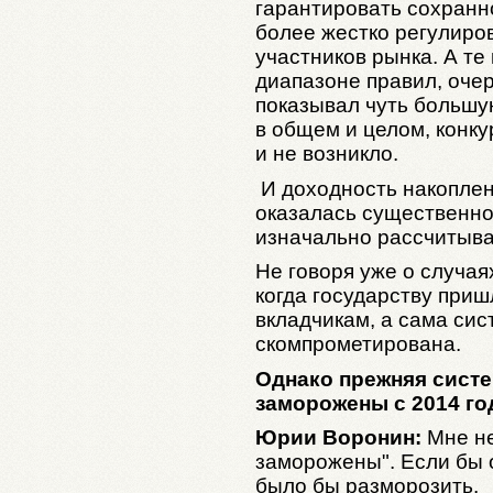
гарантировать сохранно
более жестко регулиро
участников рынка. А те
диапазоне правил, оче
показывал чуть большую
в общем и целом, конку
и не возникло.
И доходность накоплен
оказалась существенно
изначально рассчитыва
Не говоря уже о случая
когда государству при
вкладчикам, а сама си
скомпрометирована.
Однако прежняя систе
заморожены с 2014 год
Юрии Воронин:
Мне не
заморожены". Если бы 
было бы разморозить.