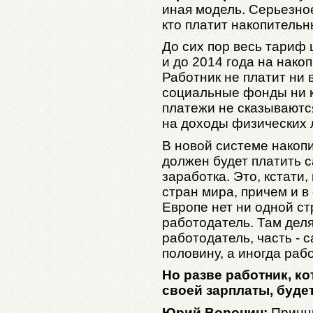
иная модель. Серьезно
кто платит накопительн
До сих пор весь тариф 
и до 2014 года на нако
Работник не платит ни 
социальные фонды ни к
платежи не сказываются
на доходы физических 
В новой системе накоп
должен будет платить с
заработка. Это, кстати
стран мира, причем и в
Европе нет ни одной ст
работодатель. Там деля
работодатель, часть - 
половину, а иногда раб
Но разве работник, ко
своей зарплаты, буде
Юрий Воронин:
Принци