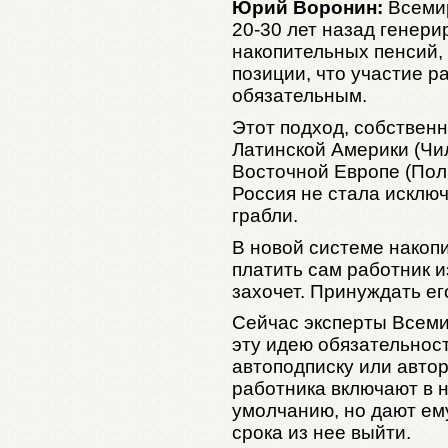
Юрий Воронин:
Всемир
20-30 лет назад генер
накопительных пенсий,
позиции, что участие р
обязательным.
Этот подход, собственн
Латинской Америки (Чил
Восточной Европе (Поль
Россия не стала исклю
грабли.
В новой системе накоп
платить сам работник и
захочет. Принуждать ег
Сейчас эксперты Всем
эту идею обязательнос
автоподписку или автор
работника включают в 
умолчанию, но дают ему
срока из нее выйти.