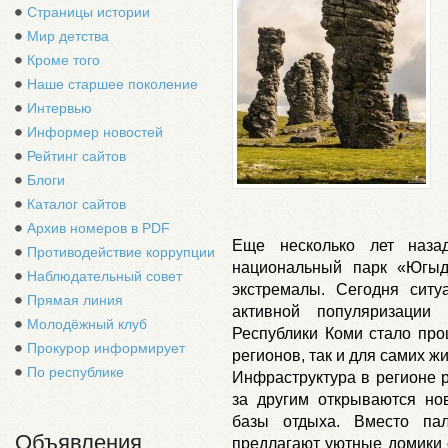
Страницы истории
Мир детства
Кроме того
Наше старшее поколение
Интервью
Информер новостей
Рейтинг сайтов
Блоги
Каталог сайтов
Архив номеров в PDF
Еще несколько лет наза
Противодействие коррупции
национальный парк «Югыд
Наблюдательный совет
экстремалы. Сегодня ситу
Прямая линия
активной популяризации 
Молодёжный клуб
Республики Коми стало прощ
Прокурор информирует
регионов, так и для самих ж
По республике
Инфраструктура в регионе р
за другим открываются но
базы отдыха. Вместо па
Объявления
предлагают уютные домики 