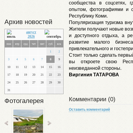
сообщества в соцсетях, г
опытом, фотографиями и с
Республику Коми.
Архив новостей
Популяризация туризма вну
Жители получают новые возм
август
и доступного отдыха, а р
2026
развитие малого бизнес
пон
втр
срд
чет
пят
суб
вск
привлекательного и гостепри
1
2
Стоит только сделать первы
3
4
5
6
7
8
9
вы откроете свою Респ
10
11
12
13
14
15
16
неизведанной стороны.
Виргиния ТАТАРОВА
17
18
19
20
21
22
23
24
25
26
27
28
29
30
31
Комментарии (0)
Фотогалерея
Оставить комментарий