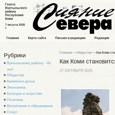
Газета
Вуктыльского
района
Республики
Коми
7 августа 2026
г.
Главная
Карта сайта
Письмо в редакцию
Редакция
Главная
Общество
Как Коми ста
Рубрики
Как Коми становитс
Вуктыльскому району - 40
лет!
27 ОКТЯБРЯ 2025
Общество
Криминал-досье
Экономика
Культура и искусство
Политика
Воспитание и образование
Спорт