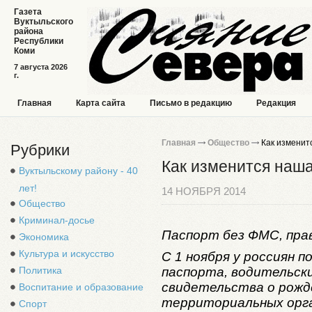
Газета
Вуктыльского
района
Республики
Коми
7 августа 2026
г.
Главная
Карта сайта
Письмо в редакцию
Редакция
Главная
Общество
Как изменит
Рубрики
Как изменится наша
Вуктыльскому району - 40
лет!
14 НОЯБРЯ 2014
Общество
Криминал-досье
Паспорт без ФМС, пра
Экономика
Культура и искусство
С 1 ноября у россиян
Политика
паспорта, водительск
свидетельства о рожд
Воспитание и образование
территориальных орга
Спорт