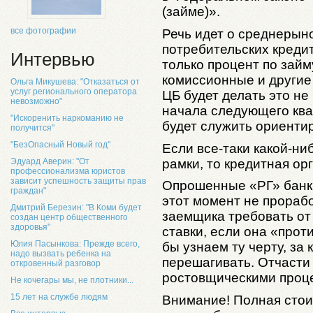
(займе)».
все фотографии
Речь идет о среднерын
потребительских кредит
Интервью
только процент по займ
комиссионные и другие
Ольга Микушева: "Отказаться от
услуг регионального оператора
ЦБ будет делать это не
невозможно"
начала следующего квар
"Искоренить наркоманию не
будет служить ориенти
получится"
"БезОпасный Новый год"
Если все-таки какой-ни
рамки, то кредитная ор
Эдуард Аверин: "От
профессионализма юристов
зависит успешность защиты прав
Опрошенные «РГ» банки
граждан"
этот момент не прорабо
Дмитрий Березин: "В Коми будет
заемщика требовать от
создан центр общественного
здоровья"
ставки, если она «прот
Юлия Пасынкова: Прежде всего,
бы узнаем ту черту, за
надо вызвать ребенка на
перешагивать. Отчасти 
откровенный разговор
ростовщическими проц
Не кочегары мы, не плотники...
15 лет на службе людям
Внимание! Полная стои