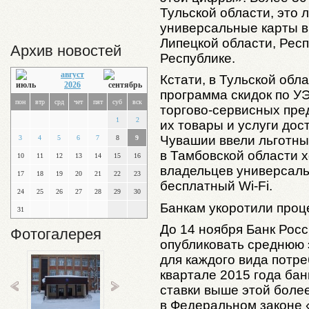
Тульской области, это 
универсальные карты в
Липецкой области, Рес
Архив новостей
Республике.
август
Кстати, в Тульской об
2026
программа скидок по УЭ
пон
втр
срд
чет
пят
суб
вск
торгово-сервисных пре
1
2
их товары и услуги дос
Чувашии ввели льготны
3
4
5
6
7
8
9
в Тамбовской области х
10
11
12
13
14
15
16
владельцев универсаль
17
18
19
20
21
22
23
бесплатный Wi-Fi.
24
25
26
27
28
29
30
Банкам укоротили проц
31
До 14 ноября Банк Рос
Фотогалерея
опубликовать среднюю
для каждого вида потре
квартале 2015 года ба
ставки выше этой более
в Федеральном законе 