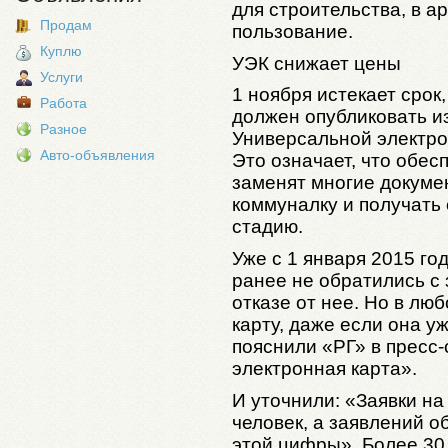
для строительства, в а
Продам
пользование.
Куплю
УЭК снижает цены
Услуги
1 ноября истекает срок
Работа
должен опубликовать и
Разное
Универсальной электро
Авто-объявления
Это означает, что обес
заменят многие докуме
коммуналку и получать
стадию.
Уже с 1 января 2015 го
ранее не обратились с 
отказе от нее. Но в лю
карту, даже если она уж
пояснили «РГ» в пресс
электронная карта».
И уточнили: «Заявки н
человек, а заявлений об
этой цифры». Более 30