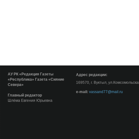
АУ РК «Редакция Газеты
Адрес редакции:
«Республика»
Газета «Сияние
169570, г. Вуктыл, ул.Комсомольска
Севера»
е-mail:
vassand77@mail.ru
Главный редактор
Шлёма Евгения Юрьевна