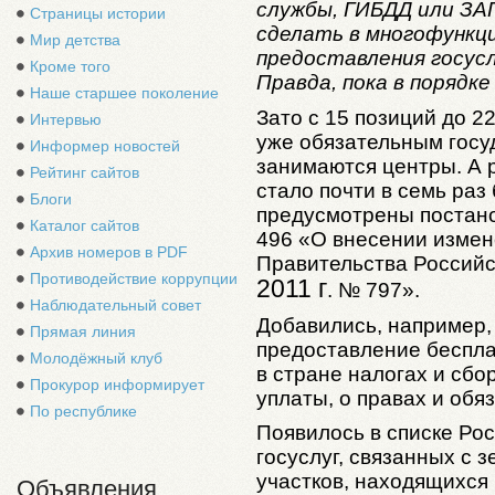
службы, ГИБДД или ЗА
Страницы истории
сделать в многофункц
Мир детства
предоставления госусл
Кроме того
Правда, пока в порядк
Наше старшее поколение
Зато с 15 позиций до 2
Интервью
уже обязательным госу
Информер новостей
занимаются центры. А 
Рейтинг сайтов
стало почти в семь раз
Блоги
предусмотрены постан
Каталог сайтов
496 «О внесении измен
Архив номеров в PDF
Правительства Российс
Противодействие коррупции
2011 г
. № 797».
Наблюдательный совет
Добавились, например, 
Прямая линия
предоставление беспл
Молодёжный клуб
в стране налогах и сбо
Прокурор информирует
уплаты, о правах и обя
По республике
Появилось в списке Ро
госуслуг, связанных с 
участков, находящихся
Объявления