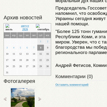
моральный дух наших с
Председатель Госсовет
напомнил, что освобож
Архив новостей
Украины сегодня живут 
нашей помощи.
август
2026
"Более 125 тонн гумани
пон
втр
срд
чет
пят
суб
вск
Республики Коми, и эт
миром. Уверен, что с т
1
2
благородства мы победи
3
4
5
6
7
8
9
регионального парламе
10
11
12
13
14
15
16
17
18
19
20
21
22
23
Андрей Фетисов, Коми
24
25
26
27
28
29
30
31
Комментарии (0)
Фотогалерея
Оставить комментарий