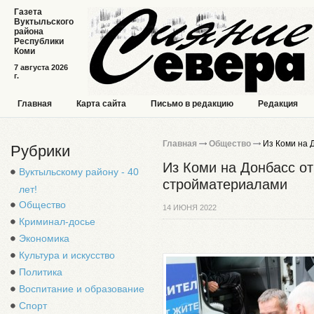
Газета
Вуктыльского
района
Республики
Коми
7 августа 2026
г.
Главная
Карта сайта
Письмо в редакцию
Редакция
Главная
Общество
Из Коми на 
Рубрики
Из Коми на Донбасс о
Вуктыльскому району - 40
стройматериалами
лет!
Общество
14 ИЮНЯ 2022
Криминал-досье
Экономика
Культура и искусство
Политика
Воспитание и образование
Спорт