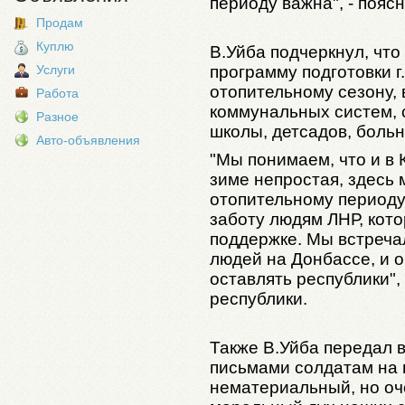
периоду важна", - поясн
Продам
Куплю
В.Уйба подчеркнул, что
программу подготовки г
Услуги
отопительному сезону, 
Работа
коммунальных систем, 
Разное
школы, детсадов, боль
Авто-объявления
"Мы понимаем, что и в 
зиме непростая, здесь 
отопительному периоду,
заботу людям ЛНР, кот
поддержке. Мы встреча
людей на Донбассе, и о
оставлять республики",
республики.
Также В.Уйба передал 
письмами солдатам на 
нематериальный, но оч