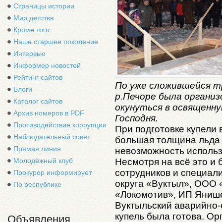
Страницы истории
Мир детства
Кроме того
Наше старшее поколение
Интервью
Информер новостей
Рейтинг сайтов
По уже сложившейся тр
Блоги
р.Печоре была организ
Каталог сайтов
окунуться в освященну
Архив номеров в PDF
Господня.
Противодействие коррупции
При подготовке купели 
Наблюдательный совет
большая толщина льда (
Прямая линия
невозможность исполь
Несмотря на всё это и
Молодёжный клуб
сотрудников и специал
Прокурор информирует
округа «Вуктыл», ООО 
По республике
«Локомотив», ИП Янише
Вуктыльский аварийно-
купель была готова. О
Объявления