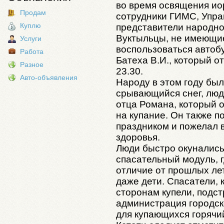
во время освящения ио
Продам
сотрудники ГИМС, Упра
Куплю
представители народн
Вуктыльцы, не имеющие
Услуги
воспользоваться автоб
Работа
Батеха В.И., который о
Разное
23.30.
Авто-объявления
Народу в этом году был
срывающийся снег, люд
отца Романа, который о
на купание. Он также 
праздником и пожелал в
здоровья.
Люди быстро окунались
спасательный модуль, г
отличие от прошлых лет
даже дети. Спасатели, 
сторонам купели, подс
администрация городск
для купающихся горячий