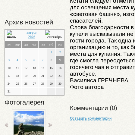
Кстати следует отметить
для освещения места к
«световая башня», изг
спасателей.
Архив новостей
Слова благодарности в
август
купели высказывали не 
2026
гости города. Так одна
пон
втр
срд
чет
пят
суб
вск
организацию и то, как
места для купания. Так
1
2
где смогла переодеться
3
4
5
6
7
8
9
горячего чая и отправи
10
11
12
13
14
15
16
автобусе.
17
18
19
20
21
22
23
Василиса ГРЕЧНЕВА
24
25
26
27
28
29
30
Фото автора
31
Фотогалерея
Комментарии (0)
Оставить комментарий