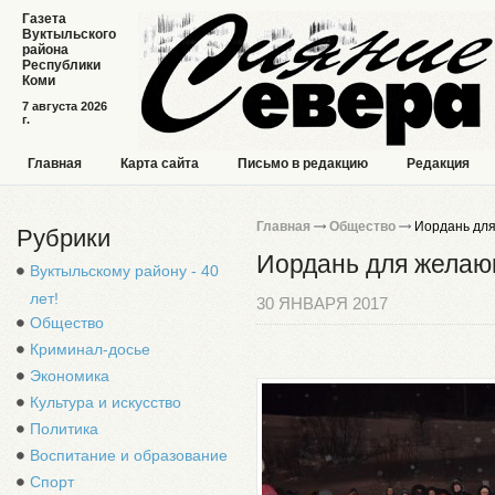
Газета
Вуктыльского
района
Республики
Коми
7 августа 2026
г.
Главная
Карта сайта
Письмо в редакцию
Редакция
Главная
Общество
Иордань дл
Рубрики
Иордань для жела
Вуктыльскому району - 40
лет!
30 ЯНВАРЯ 2017
Общество
Криминал-досье
Экономика
Культура и искусство
Политика
Воспитание и образование
Спорт