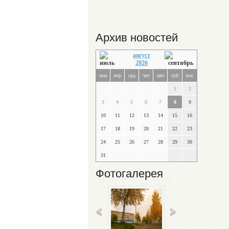
Архив новостей
август
2026
пон
втр
срд
чет
пят
суб
вск
1
2
3
4
5
6
7
8
9
10
11
12
13
14
15
16
17
18
19
20
21
22
23
24
25
26
27
28
29
30
31
Фотогалерея