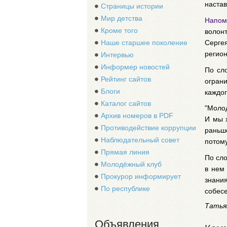
настав
Страницы истории
Мир детства
Напом
Кроме того
волон
Серге
Наше старшее поколение
регио
Интервью
Информер новостей
По сл
Рейтинг сайтов
огран
Блоги
каждог
Каталог сайтов
"Молод
Архив номеров в PDF
И мы 
Противодействие коррупции
раньше
Наблюдательный совет
потому
Прямая линия
По сл
Молодёжный клуб
в нем
Прокурор информирует
знани
По республике
собесе
Татья
Объявления