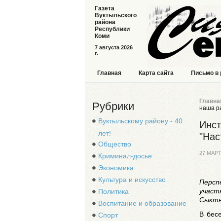
Газета
Вуктыльского
района
Республики
Коми
7 августа 2026
г.
Главная
Карта сайта
Письмо в
Главна
Рубрики
наша р
Вуктыльскому району - 40
Инст
лет!
"Нас
Общество
27 МАРТ
Криминал-досье
Экономика
Культура и искусство
Персп
участ
Политика
Сыкты
Воспитание и образование
В бес
Спорт