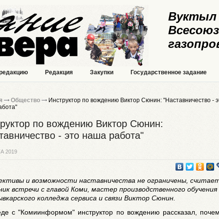
Вуктыл 
Всесоюз
газопро
 редакцию
Редакция
Закупки
Государственное задание
я
Общество
Инструктор по вождению Виктор Сюнин: "Наставничество - э
абота"
руктор по вождению Виктор Сюнин:
тавничество - это наша работа"
А 2019
ективы и возможности наставничества не ограничены, считае
ник встречи с главой Коми, мастер производственного обучения
вкарского колледжа сервиса и связи Виктор Сюнин.
еде с "Комиинформом" инструктор по вождению рассказал, поче