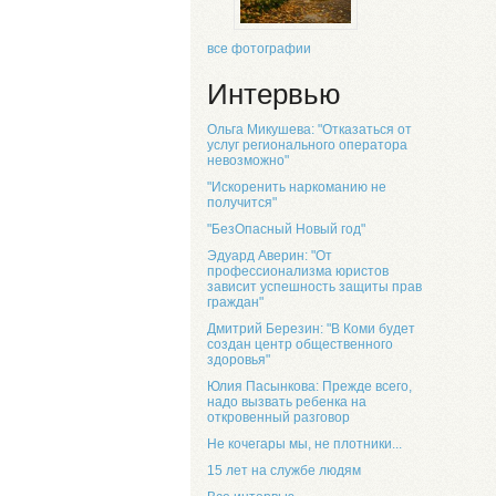
все фотографии
Интервью
Ольга Микушева: "Отказаться от
услуг регионального оператора
невозможно"
"Искоренить наркоманию не
получится"
"БезОпасный Новый год"
Эдуард Аверин: "От
профессионализма юристов
зависит успешность защиты прав
граждан"
Дмитрий Березин: "В Коми будет
создан центр общественного
здоровья"
Юлия Пасынкова: Прежде всего,
надо вызвать ребенка на
откровенный разговор
Не кочегары мы, не плотники...
15 лет на службе людям