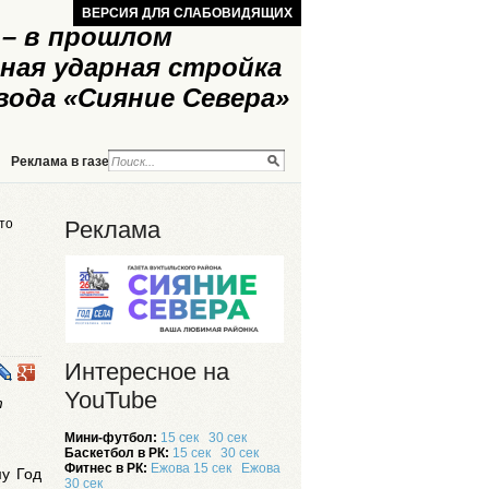
ВЕРСИЯ ДЛЯ СЛАБОВИДЯЩИХ
– в прошлом
ная ударная стройка
вода «Сияние Севера»
Реклама в газете
Реклама на сайте
то
Реклама
Интересное на
YouTube
т
Мини-футбол:
15 сек
30 сек
Баскетбол в РК:
15 сек
30 сек
Фитнес в РК:
Ежова 15 сек
Ежова
му Год
30 сек