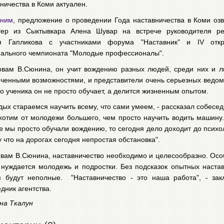
ничества в Коми актуален.
ним
,
предложение о проведении Года наставничества в Коми озв
тер из Сыктывкара Алена Шувар на встрече руководителя ре
я Гапликова с участниками форума "Наставник" и IV откр
нального чемпионата "Молодые профессионалы".
овам В.Сюнина, он учит вождению разных людей, среди них и л
иченными возможностями, и представители очень серьезных ведом
о ученика он не просто обучает, а делится жизненным опытом.
ых стараемся научить всему, что сами умеем, - рассказал собесед
хотим от молодежи большего, чем просто научить водить машину
 мы просто обучали вождению, то сегодня дело доходит до психо
 что на дорогах сегодня непростая обстановка".
овам В.Сюнина, наставничество необходимо и целесообразно. Ос
 нуждается молодежь и подростки. Без подсказок опытных наста
я будут неполные. "Наставничество - это наша работа", - зак
дник агентства.
на Ткалун