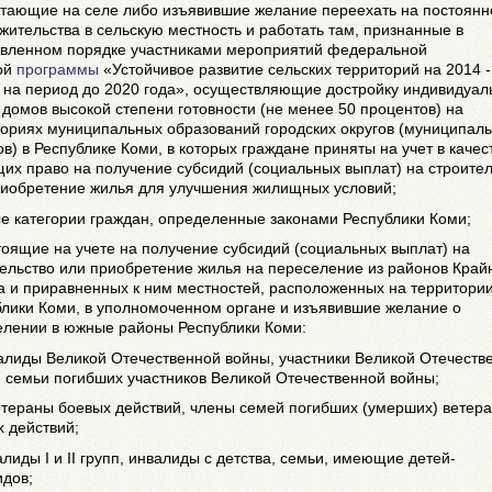
отающие на селе либо изъявившие желание переехать на постоянн
жительства в сельскую местность и работать там, признанные в
овленном порядке участниками мероприятий федеральной
ой
программы
«Устойчивое развитие сельских территорий на 2014 -
и на период до 2020 года», осуществляющие достройку индивидуал
домов высокой степени готовности (не менее 50 процентов) на
ториях муниципальных образований городских округов (муниципал
в) в Республике Коми, в которых граждане приняты на учет в качес
х право на получение субсидий (социальных выплат) на строител
риобретение жилья для улучшения жилищных условий;
ые категории граждан, определенные законами Республики Коми;
тоящие на учете на получение субсидий (социальных выплат) на
ельство или приобретение жилья на переселение из районов Край
а и приравненных к ним местностей, расположенных на территори
блики Коми, в уполномоченном органе и изъявившие желание о
елении в южные районы Республики Коми:
алиды Великой Отечественной войны, участники Великой Отечеств
 семьи погибших участников Великой Отечественной войны;
етераны боевых действий, члены семей погибших (умерших) ветер
 действий;
алиды I и II групп, инвалиды с детства, семьи, имеющие детей-
идов;