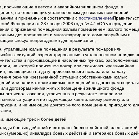
ца, проживающие в ветхом и аварийном жилищном фонде, в
ениях, не отвечающих установленным для жилых помещений
аниям и признанных в соответствии с
постановлением
Правительст
йской Федерации от 28 января 2006 года № 47 «Об утверждении
ения о признании помещения жилым помещением, жилого помещ
годным для проживания и многоквартирного дома аварийным и
жащим сносу» непригодными для проживания;
а, утратившие жилые помещения в результате пожаров или
чайных ситуаций, зарегистрированные в установленном порядке п
 жительства и проживающие в населенных пунктах, расположенных
тории, на которой произошел пожар или сложилась чрезвычайная
ция, являющиеся на дату произошедшего пожара или на дату
ления режима чрезвычайной ситуации собственниками жилых
ений или нанимателями жилых помещений по договорам социаль
 или договорам найма жилых помещений жилищного фонда
ьного использования, утраченных в результате пожара или
ычайной ситуации и не подлежащих капитальному ремонту или
трукции, и не имеющие другого жилого помещения, пригодного дл
вания;
ьи, имеющие трех и более детей;
алиды боевых действий и ветераны боевых действий, члены семей
их (умерших) инвалидов боевых действий и ветеранов боевых дей