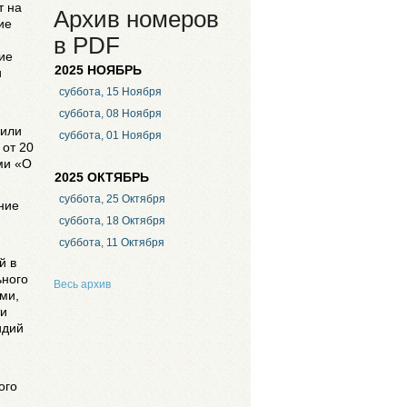
т на
Архив номеров
ие
в PDF
ие
2025 НОЯБРЬ
и
суббота, 15 Ноября
суббота, 08 Ноября
 или
суббота, 01 Ноября
 от 20
ми «О
2025 ОКТЯБРЬ
суббота, 25 Октября
ние
суббота, 18 Октября
суббота, 11 Октября
й в
ьного
Весь архив
ми,
ти
идий
ого