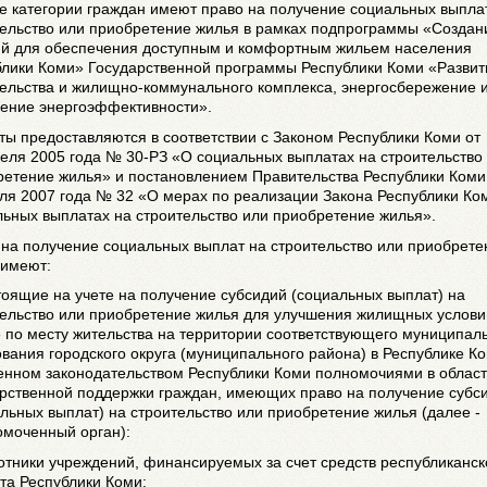
е категории граждан имеют право на получение социальных выпла
тельство или приобретение жилья в рамках подпрограммы «Создан
ий для обеспечения доступным и комфортным жильем населения
блики Коми» Государственной программы Республики Коми «Развит
тельства и жилищно-коммунального комплекса, энергосбережение 
ение энергоэффективности».
ы предоставляются в соответствии с Законом Республики Коми от
еля 2005 года № 30-РЗ «О социальных выплатах на строительство
ретение жилья» и постановлением Правительства Республики Коми
ля 2007 года № 32 «О мерах по реализации Закона Республики Ко
ьных выплатах на строительство или приобретение жилья».
на получение социальных выплат на строительство или приобрете
 имеют:
тоящие на учете на получение субсидий (социальных выплат) на
тельство или приобретение жилья для улучшения жилищных услови
 по месту жительства на территории соответствующего муниципал
вания городского округа (муниципального района) в Республике Ко
енном законодательством Республики Коми полномочиями в облас
арственной поддержки граждан, имеющих право на получение субс
льных выплат) на строительство или приобретение жилья (далее -
омоченный орган):
отники учреждений, финансируемых за счет средств республиканск
та Республики Коми;