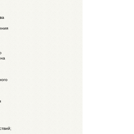
ва
ения
о
 на
ного
я
ствий;