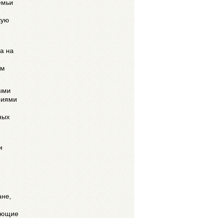
емьи
кую
а на
ом
ыми
риями
ных
и
ане,
вающие