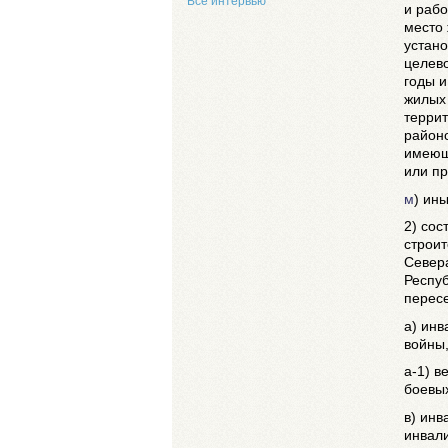
Все интервью
и раб
место 
устан
целев
годы 
жилых 
терри
районо
имеющи
или п
м
) ин
2) сос
строит
Север
Респу
перес
а) инв
войны,
а-1) в
боевых
в) инв
инвал