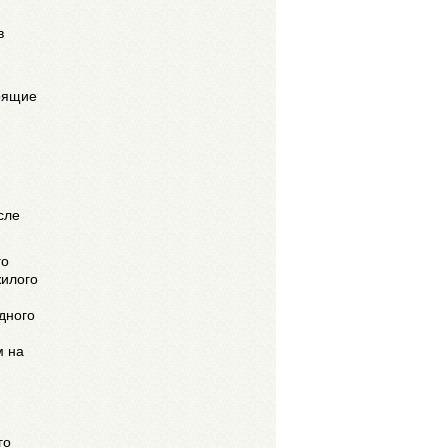
в
тоящие
сле
го
жилого
дного
м на
го