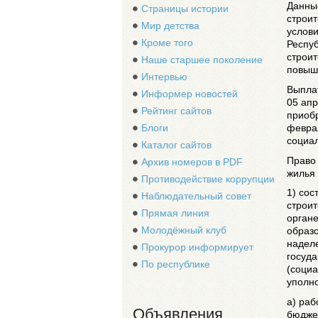
Данны
Страницы истории
строи
Мир детства
услов
Кроме того
Респу
строи
Наше старшее поколение
повыш
Интервью
Выплат
Информер новостей
05 апр
Рейтинг сайтов
приоб
февра
Блоги
социал
Каталог сайтов
Право 
Архив номеров в PDF
жилья
Противодействие коррупции
1) сос
Наблюдательный совет
строи
Прямая линия
органе
Молодёжный клуб
образо
надел
Прокурор информирует
госуд
По республике
(социа
уполн
а) раб
Объявления
бюдже