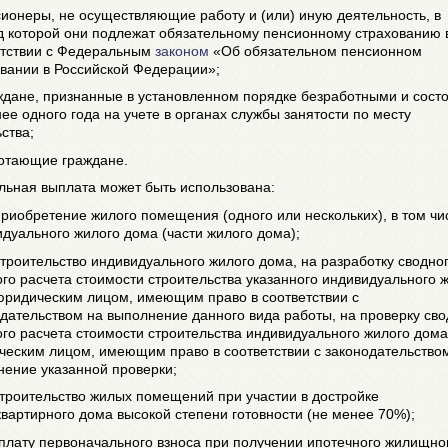
сионеры, не осуществляющие работу и (или) иную деятельность, в
д которой они подлежат обязательному пенсионному страхованию 
етствии с Федеральным
законом
«Об обязательном пенсионном
вании в Российской Федерации»;
аждане, признанные в установленном порядке безработными и сос
ее одного года на учете в органах службы занятости по месту
ства;
ботающие граждане.
льная выплата может быть использована:
приобретение жилого помещения (одного или нескольких), в том чи
дуального жилого дома (части жилого дома);
строительство индивидуального жилого дома, на разработку сводно
го расчета стоимости строительства указанного индивидуального 
юридическим лицом, имеющим право в соответствии с
дательством на выполнение данного вида работы, на проверку сво
го расчета стоимости строительства индивидуального жилого дома
ческим лицом, имеющим право в соответствии с законодательство
нение указанной проверки;
строительство жилых помещений при участии в достройке
вартирного дома высокой степени готовности (не менее 70%);
оплату первоначального взноса при получении ипотечного жилищно