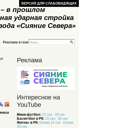
ВЕРСИЯ ДЛЯ СЛАБОВИДЯЩИХ
– в прошлом
ная ударная стройка
вода «Сияние Севера»
Реклама в газете
Реклама на сайте
ых
Реклама
Интересное на
YouTube
ении
Мини-футбол:
15 сек
30 сек
Баскетбол в РК:
15 сек
30 сек
Фитнес в РК:
Ежова 15 сек
Ежова
30 сек