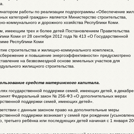
а.
инатором работы по реализации подпрограммы «Обеспечение жи
ных категорий граждан» является Министерство строительства,
но-коммунального и дорожного хозяйства Республики Коми.
м, имеющим трех и более детей Постановлением Правительства
лики Коми от 28 сентября 2012 года № 413 «О Государственной
амме Республики Коми
итие строительства и жилищно-коммунального комплекса,
осбережение и повышение энергоэффективности» предусмотрено
тавление на безвозмездной основе земельных участков для
идуального жилищного строительства.
пользование средств материнского капитала.
елях государственной поддержки семей, имеющих детей, в декабре
принят Федеральный закон № 256-ФЗ «О дополнительных мерах
арственной поддержки семей, имеющих детей».
тветствии с данным законом право на дополнительные меры
рственной поддержки возникает у семей при рождении (усыновлен
о, третьего ребёнка или последующих детей начиная с 1 января 2