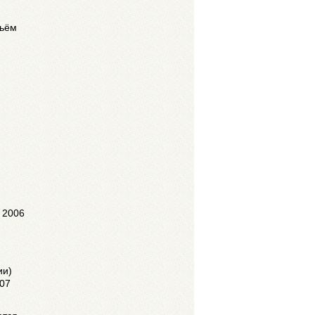
льём
 2006
ии)
007