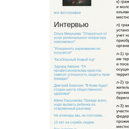
к) гра
и мол
изъяви
все фотографии
местно
Интервью
л) гр
устано
Ольга Микушева: "Отказаться от
учет н
услуг регионального оператора
приоб
невозможно"
органе
"Искоренить наркоманию не
получится"
л-1) 
им тер
"БезОпасный Новый год"
и посе
Эдуард Аверин: "От
осуще
профессионализма юристов
террит
зависит успешность защиты прав
граждан"
л-2) г
Дмитрий Березин: "В Коми будет
житель
создан центр общественного
прожи
здоровья"
берего
Юлия Пасынкова: Прежде всего,
надо вызвать ребенка на
л-3) м
откровенный разговор
участ
Не кочегары мы, не плотники...
федер
прожи
15 лет на службе людям
местн