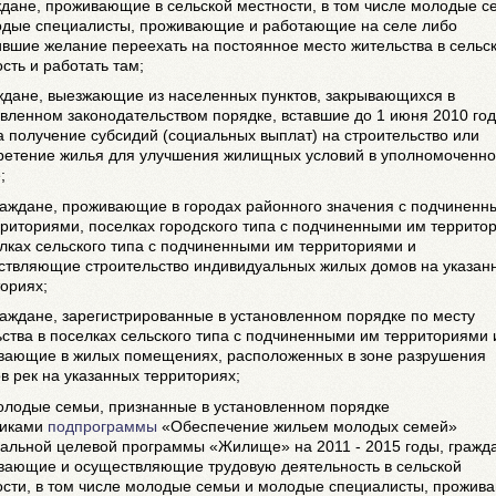
ждане, проживающие в сельской местности, в том числе молодые с
одые специалисты, проживающие и работающие на селе либо
вшие желание переехать на постоянное место жительства в сельс
сть и работать там;
аждане, выезжающие из населенных пунктов, закрывающихся в
вленном законодательством порядке, вставшие до 1 июня 2010 год
а получение субсидий (социальных выплат) на строительство или
ретение жилья для улучшения жилищных условий в уполномоченн
;
граждане, проживающие в городах районного значения с подчиненн
риториями, поселках городского типа с подчиненными им террито
лках сельского типа с подчиненными им территориями и
ствляющие строительство индивидуальных жилых домов на указан
ориях;
раждане, зарегистрированные в установленном порядке по месту
ства в поселках сельского типа с подчиненными им территориями 
вающие в жилых помещениях, расположенных в зоне разрушения
в рек на указанных территориях;
олодые семьи, признанные в установленном порядке
никами
подпрограммы
«Обеспечение жильем молодых семей»
альной целевой программы «Жилище» на 2011 - 2015 годы, гражд
вающие и осуществляющие трудовую деятельность в сельской
ости, в том числе молодые семьи и молодые специалисты, прожи