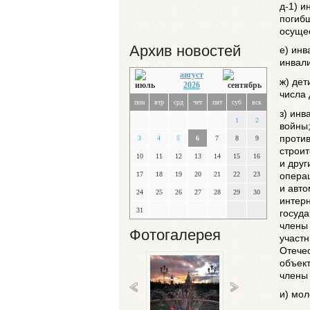
д-1) и
погибш
осуще
Архив новостей
е) инв
инвал
август
ж) дет
2026
числа 
пон
втр
срд
чет
пят
суб
вск
з) инв
1
2
войны;
проти
3
4
5
6
7
8
9
строит
10
11
12
13
14
15
16
и друг
опера
17
18
19
20
21
22
23
и авто
24
25
26
27
28
29
30
интерн
31
госуда
члены
Фотогалерея
участн
Отечес
объек
члены 
и) мо