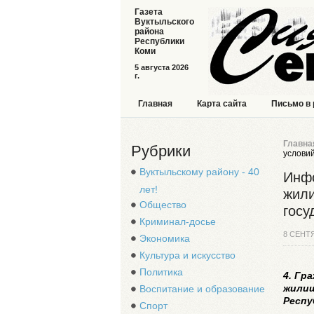
Газета
Вуктыльского
района
Республики
Коми
5 августа 2026
г.
Главная
Карта сайта
Письмо в
Главна
Рубрики
условий
Вуктыльскому району - 40
Инфо
лет!
жили
Общество
госу
Криминал-досье
8 СЕНТ
Экономика
Культура и искусство
Политика
4. Гр
жилищ
Воспитание и образование
Респу
Спорт