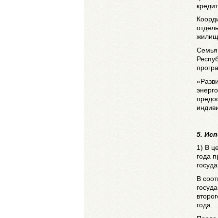
кредит
Коорд
отдель
жилищ
Семья
Респуб
прогр
«Разв
энерг
предос
индив
5. Ис
1) В ц
года 
госуд
В соо
госуда
второг
года.