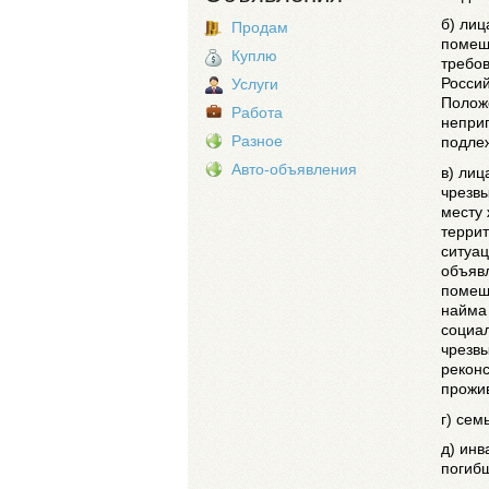
б) ли
Продам
помещ
Куплю
требов
Росси
Услуги
Полож
Работа
непри
Разное
подле
Авто-объявления
в) лиц
чрезвы
месту
терри
ситуа
объяв
помещ
найма
социал
чрезв
реконс
прожи
г) сем
д) инв
погибш