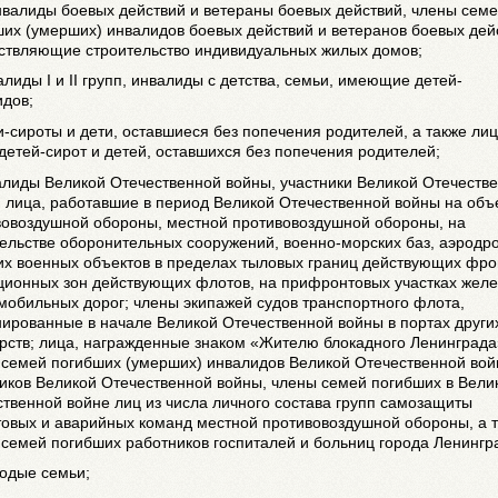
нвалиды боевых действий и ветераны боевых действий, члены сем
их (умерших) инвалидов боевых действий и ветеранов боевых дей
ствляющие строительство индивидуальных жилых домов;
алиды I и II групп, инвалиды с детства, семьи, имеющие детей-
идов;
и-сироты и дети, оставшиеся без попечения родителей, а также лиц
детей-сирот и детей, оставшихся без попечения родителей;
алиды Великой Отечественной войны, участники Великой Отечеств
 лица, работавшие в период Великой Отечественной войны на объ
вовоздушной обороны, местной противовоздушной обороны, на
ельстве оборонительных сооружений, военно-морских баз, аэродр
их военных объектов в пределах тыловых границ действующих фро
ционных зон действующих флотов, на прифронтовых участках жел
мобильных дорог; члены экипажей судов транспортного флота,
ированные в начале Великой Отечественной войны в портах други
рств; лица, награжденные знаком «Жителю блокадного Ленинграда
 семей погибших (умерших) инвалидов Великой Отечественной вой
иков Великой Отечественной войны, члены семей погибших в Вели
твенной войне лиц из числа личного состава групп самозащиты
товых и аварийных команд местной противовоздушной обороны, а 
семей погибших работников госпиталей и больниц города Ленингр
лодые семьи;