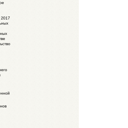
ое
 2017
ьных
ьных
тве
ьство
него
и
енной
анов