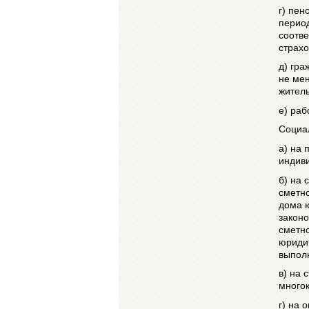
г) пен
перио
соотв
страхо
д) гр
не мен
житель
е) ра
Социа
а) на 
индиви
б)
на 
сметно
дома 
законо
сметно
юриди
выпол
в) на 
многок
г) на 