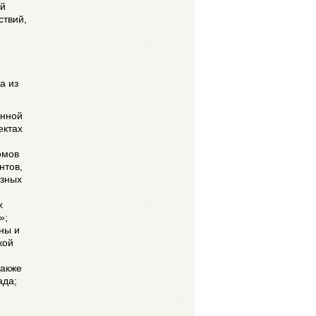
ей
ствий,
а из
енной
ектах
омов
нтов,
езных
х
»;
ны и
кой
также
ада;