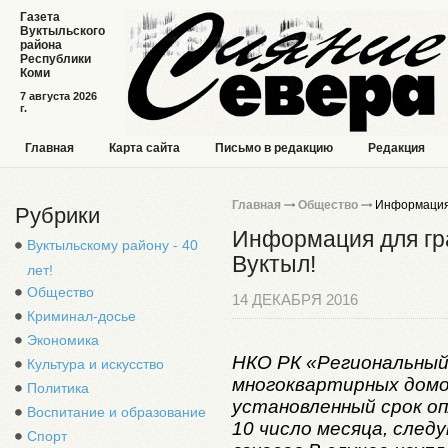
Газета
Вуктыльского
района
Республики
Коми
7 августа 2026
г.
Главная
Карта сайта
Письмо в редакцию
Редакция
Главная
Общество
Информация д
Рубрики
Информация для гра
Вуктыльскому району - 40
Вуктыл!
лет!
Общество
14 ДЕКАБРЯ 2016
Криминал-досье
Экономика
НКО РК «Региональный
Культура и искусство
многоквартирных домо
Политика
установленный срок о
Воспитание и образование
10 число месяца, сле
Спорт