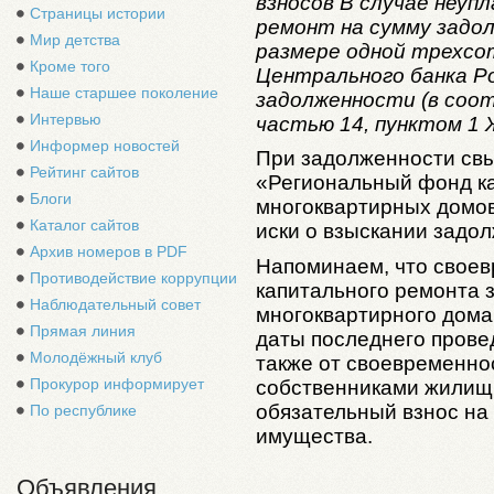
взносов В случае неуп
Страницы истории
ремонт на сумму задо
Мир детства
размере одной трехсо
Кроме того
Центрального банка Р
Наше старшее поколение
задолженности (в соо
Интервью
частью 14, пунктом 1 
Информер новостей
При задолженности св
Рейтинг сайтов
«Региональный фонд к
Блоги
многоквартирных домов
Каталог сайтов
иски о взыскании задол
Архив номеров в PDF
Напоминаем, что свое
Противодействие коррупции
капитального ремонта з
Наблюдательный совет
многоквартирного дома;
Прямая линия
даты последнего прове
Молодёжный клуб
также от своевременно
Прокурор информирует
собственниками жилищн
обязательный взнос на
По республике
имущества.
Объявления