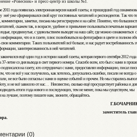
нение «Ровесник» и пресс-центр из школы №1.
ре 2011 года появилась электронная версия нашей газеты, и прошедший год ознаменов
 у неё уже сформировался свой круг постоянных читателей и респондентов. Так что т
, комментарии, заметки, письма мы регистрируем и на сайте. Понятно, что большинст
тателей, скажем так, в возрасте, удобнее и привычнее пользоваться печатным вариан
лодые, продвинутые, с удовольствием выходят на наш сайт, где можно ознакомиться с
 информации, что и в газете, плюс полюбоваться на фотографии в цвете и полном об
 свои комментарии. Таких пользователей всё больше, и нас радует востребованность э
формации, заинтересованность в ней читателей.
акончился ещё один год в истории нашей газеты, которая первого сентября 2012 года
 37-летие со дня выхода в свет первого номера. Спасибо всем, кто был с нами в про
о подписался на газету, кто сотрудничал с нами, предоставлял информацию, писал пис
, что не всё у нас получилось, как хотелось, допускались ошибки, писали не всегда о 
тали, не все были согласны с нами в оценке событий и прочем. Но мы старались выпо
оту, и не всё зависело от нас… Неизвестно, сколько ещё просуществует районка и дов
подводить итоги года нового и последующих, тем не менее, пока мы существуем, мы
я на лучшее, поэтому пишите нам, звоните, обращайтесь.
Г.БОЧАРНИ
аместитель главно
ора.
ентарии (0)