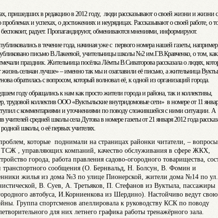
ах, пришедших в редакцию в 2012 году, люди рассказывают о своей жизни и жизни с
о проблемах и успехах, о достижениях и неурядицах. Рассказывают о своей работе, о то
, беспокоит, радует. Пропагандируют, обмениваются мнениями, информируют.
публиковались в течение года, начиная уже с первого номера нашей газеты, например
убликовано письмо В.Лакеевой, учительницы школы №2 им.Г.В.Кравченко, о том, как 
отмечали праздник. Жительница посёлка Лёмты В.Сиваторова рассказала о людях, кото
 жизнь сельчан лучше» – именно так мы и озаглавили её письмо, а жительница Вукты
нова обратилась с вопросом, который волновал её, к одной из организаций города.
дшем году обращались к нам как просто жители города и района, так и коллективы,
р, трудовой коллектив ООО «Вуктыльские внутридомовые сети» в номере от 11 январ
ступил с комментариями и уточнениями по поводу сложившейся с ними ситуации. А
в учителей средней школы села Дутова в номере газеты от 21 января 2012 года рассказ
 родной школы, о её первых учителях.
проблем, которые поднимали на страницах районки читатели, – вопросы
 ТСЖ , управляющих компаний, качество обслуживания в сфере ЖКХ,
стройство города, работа правления садово-огородного товарищества, сос
и транспортного сообщения (О. Бернвальд, Н. Болсун, В. Фомин и
енники жилья из дома №3 по улице Пионерской, жители дома №14 по ул.
истической, В. Суев, А. Третьяков, П. Стефанов из Вуктыла, пассажиры
ородного автобуса, И.Корниенкова из Шердино). Настойчиво ведут свою
ойны. Группа спортсменов апеллировала к руководству КСК по поводу
летворительного для них летнего графика работы тренажёрного зала.