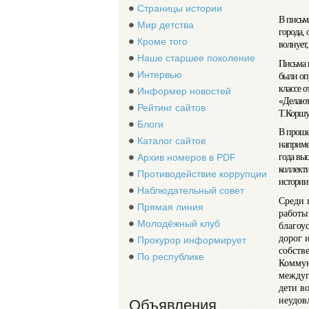
Страницы истории
В письм
Мир детства
города, 
Кроме того
волнует
Наше старшее поколение
Письма 
Интервью
были оп
классе 
Информер новостей
«Делают
Рейтинг сайтов
Т.Коршу
Блоги
В проше
Каталог сайтов
наприме
года вы
Архив номеров в PDF
коллекти
Противодействие коррупции
истории
Наблюдательный совет
Среди 
Прямая линия
работы
Молодёжный клуб
благоу
дорог 
Прокурор информирует
собств
По республике
Коммун
междуг
дети в
неудов
Объявления