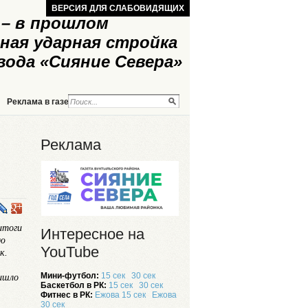
ВЕРСИЯ ДЛЯ СЛАБОВИДЯЩИХ
– в прошлом
ная ударная стройка
вода «Сияние Севера»
Реклама в газете
Реклама на сайте
Реклама
итоги
Интересное на
ию
YouTube
к.
Мини-футбол:
15 сек
30 сек
ишло
Баскетбол в РК:
15 сек
30 сек
Фитнес в РК:
Ежова 15 сек
Ежова
30 сек