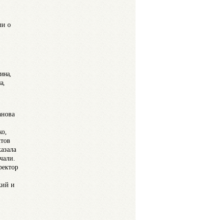
ли о
ина,
на,
анова
ко,
ктов
азала
чали.
ректор
кий и