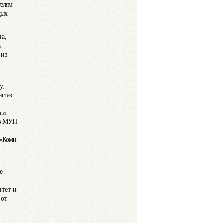
телям
дых
на,
а
 из
у,
нсгаз
м и
ов МУП
 «Коми
е
итет и
 от