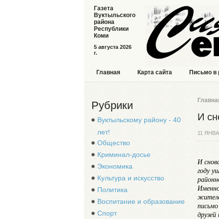
Газета
Вуктыльского
района
Республики
Коми
5 августа 2026
г.
Главная
Карта сайта
Письмо в
Главна
Рубрики
И сн
Вуктыльскому району - 40
лет!
11 ЯНВА
Общество
Криминал-досье
И снов
Экономика
году у
Культура и искусство
районн
Именно
Политика
жителе
Воспитание и образование
письмо
Спорт
друзей 