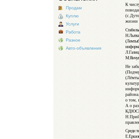
К числ
Продам
повода
(с.Дут
Куплю
жизни 
Услуги
Стабиль
Работа
Н.Лытки
Разное
(Лемтыб
информа
Авто-объявления
Л.Галиц
М.Янчук
Не заб
(Подче
(Лёмты
культу
информ
района
о том,
А о ра
КДЮСШ 
Н.Прий
правле
Среди т
Е.Ершов