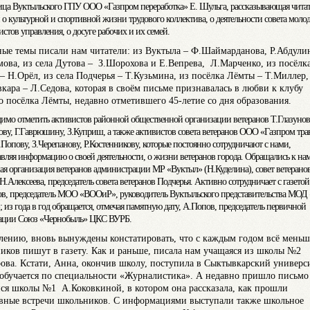
ица Вуктыльского ГПУ ООО «Газпром переработка» Е. Шульга, рассказывающая чита
 о культурной и спортивной жизни трудового коллектива, о деятельности совета моло
истов управления, о досуге рабочих и их семей.
ные темы писали нам читатели: из Вуктыла – Ф.Шаймарданова, Р.Абдули
ова, из села Дутова – З.Шорохова и Е.Вепрева, Л.Марченко, из посёлк
– Н.Орёл, из села Подчерья – Т.Кузьмина, из посёлка Лёмты – Т.Миллер,
кара – Л.Седова, которая в своём письме признавалась в любви к клубу
о посёлка Лёмты, недавно отметившего 45-летие со дня образования.
имо отметить активистов районной общественной организации ветеранов Т.Глазунов
ову, Г.Гаврюшину, З.Куприш, а также активистов совета ветеранов ООО «Газпром тра
.Попову, З.Черепанову, Р.Костенникову, которые постоянно сотрудничают с нами,
авляя информацию о своей деятельности, о жизни ветеранов города. Обращались к на
ая организация ветеранов администрации МР «Вуктыл» (Н.Куделина), совет ветеран
.Алексеева, председатель совета ветеранов Подчерья. Активно сотрудничает с газетой
в, председатель МОО «ВООиР», руководитель Вуктыльского представительства МОД
 из года в год обращается, отмечая памятную дату, А.Попов, председатель первичной
зации Союз «Чернобыль» ЦКС ВУРБ.
лению, вновь вынуждены констатировать, что с каждым годом всё меньш
иков пишут в газету. Как и раньше, писала нам учащаяся из школы №2
ова. Кстати, Анна, окончив школу, поступила в Сыктывкарский универс
 обучается по специальности «Журналистика». А недавно пришло письмо
ся школы №1 А.Коковкиной, в котором она рассказала, как прошли
вные встречи школьников. С информациями выступали также школьное