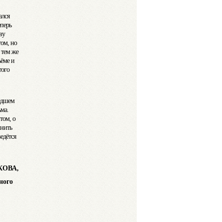
ался
еперь
ву
том, но
 тем же
ъёме и
того
шедшем
ьма.
том, о
лнить
едётся
КОВА,
го