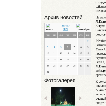
сотрудн
районки
специал
Архив новостей
На раз
Л.Ефим
Кырты 
август
2026
Сыктыв
родног
пон
втр
срд
чет
пят
суб
вск
Необход
1
2
В.Кабан
3
4
5
6
7
8
9
Ухта» А
предост
10
11
12
13
14
15
16
первичн
17
18
19
20
21
22
23
ВЖКХ, Н
24
25
26
27
28
29
30
М.Елико
войтыр»;
31
органи
Фотогалерея
К сожа
школьн
А.Хайр
теперь
учащей
спорти