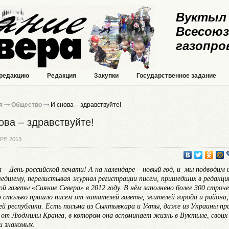
Вуктыл 
Всесоюз
газопро
 редакцию
Редакция
Закупки
Государственное задание
я
Общество
И снова – здравствуйте!
ова – здравствуйте!
РЯ 2013
а – День российской печати! А на календаре – новый год, и мы подводим 
шедшему, перелистывая журнал регистрации писем, пришедших в редакц
ой газеты «Сияние Севера» в 2012 году. В нём заполнено более 300 строче
 столько пришло писем от читателей газеты, жителей города и района,
й республики. Есть письма из Сыктывкара и Ухты, даже из Украины пр
 от Людмилы Кранга, в котором она вспоминает жизнь в Вуктыле, своих
и знакомых.