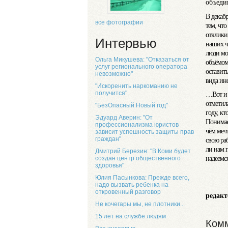
объеди
В декаб
все фотографии
тем, что
отклики
Интервью
наших чи
люди мо
Ольга Микушева: "Отказаться от
объёмом
услуг регионального оператора
оставить
невозможно"
вида ин
"Искоренить наркоманию не
получится"
…Вот и з
отметила
"БезОпасный Новый год"
году, кт
Эдуард Аверин: "От
Понимаем
профессионализма юристов
чём меч
зависит успешность защиты прав
граждан"
свою раб
ли нам 
Дмитрий Березин: "В Коми будет
надеемс
создан центр общественного
здоровья"
Юлия Пасынкова: Прежде всего,
надо вызвать ребенка на
з
откровенный разговор
редакт
Не кочегары мы, не плотники...
15 лет на службе людям
Комм