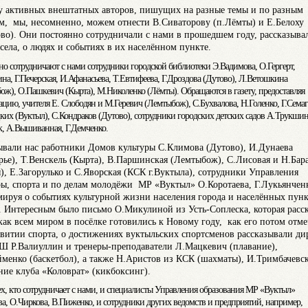
у активных внештатных авторов, пишущих на разные темы и по разным
м, мы, несомненно, можем отнести В.Сиваторову (п.Лёмты) и Е.Белоху
ово). Они постоянно сотрудничали с нами в прошедшем году, рассказыва
села, о людях и событиях в их населённом пункте.
но сотрудничают с нами сотрудники городской библиотеки Э.Вадимова, О.Гергерт,
на, Г.Печерская, И.Афанасьева, Т.Евтифеева, Г.Дроздова (Дутово), Л.Ветошкина
ож), О.Пашкевич (Кырта), М.Николенко (Лёмты). Обращаются в газету, предоставляя
цию, учителя Е. Слободян и М.Геревич (Лемтыбож), С.Бухвалова, Н.Голенко, Г.Семаг
ких (Вуктыл), С.Кондраков (Дутово), сотрудники городских детских садов А.Трукши
, А.Вышиванная, Г.Демченко.
ывали нас работники Домов культуры С.Климова (Дутово), И.Дунаева
рье), Т.Венскель (Кырта), В.Паршинская (Лемтыбож), С.Лисовая и Н.Бар
), Е.Загорулько и С.Яворская (КСК г.Вуктыла), сотрудники Управления
ры, спорта и по делам молодёжи МР «Вуктыл» О.Коротаева, Г.Лукьянчен
ируя о событиях культурной жизни населения города и населённых пун
. Интересным было письмо О.Микулиной из Усть-Соплеска, которая расск
 как всем миром в посёлке готовились к Новому году, как его потом отме
звитии спорта, о достижениях вуктыльских спортсменов рассказывали ди
Р.Валиуллин и тренеры-преподаватели Л.Мацкевич (плавание),
менко (баскетбол), а также Н.Аристов из КСК (шахматы), И.Тримбачевс
ние клуба «Коловрат» (кикбоксинг).
ех, кто сотрудничает с нами, и специалисты Управления образования МР «Вуктыл»
а, О.Чиркова, В.Пиженко, и сотрудники других ведомств и предприятий, например,