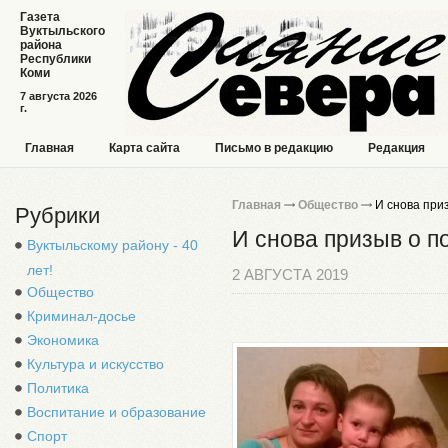
Газета
Вуктыльского
района
Республики
Коми
7 августа 2026
г.
Главная
Карта сайта
Письмо в редакцию
Редакция
Главная
Общество
И снова при
Рубрики
И снова призыв о п
Вуктыльскому району - 40
лет!
2 АВГУСТА 2019
Общество
Криминал-досье
Экономика
Культура и искусство
Политика
Воспитание и образование
Спорт