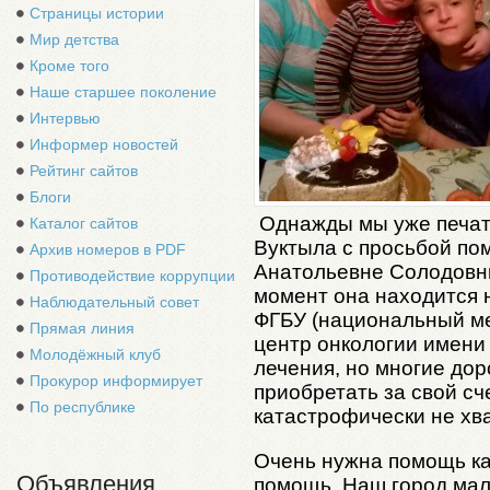
Страницы истории
Мир детства
Кроме того
Наше старшее поколение
Интервью
Информер новостей
Рейтинг сайтов
Блоги
Однажды мы уже печат
Каталог сайтов
Вуктыла с просьбой по
Архив номеров в PDF
Анатольевне Солодовни
Противодействие коррупции
момент она находится 
Наблюдательный совет
ФГБУ (национальный м
Прямая линия
центр онкологии имени 
Молодёжный клуб
лечения, но многие до
Прокурор информирует
приобретать за свой сч
По республике
катастрофически не хв
Очень нужна помощь ка
Объявления
помощь. Наш город мале