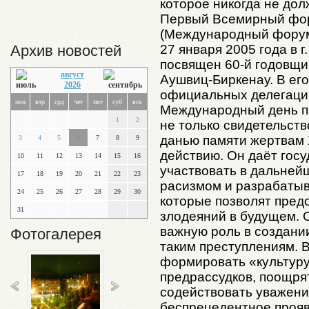
которое никогда не дол
Первый Всемирный фор
(Международный форум
27 января 2005 года в г
Архив новостей
посвящен 60-й годовщи
август
Аушвиц-Биркенау. В его
2026
официальных делегаций
пон
втр
срд
чет
пят
суб
вск
Международный день па
1
2
не только свидетельств
данью памяти жертвам 
3
4
5
6
7
8
9
действию. Он даёт гос
10
11
12
13
14
15
16
участвовать в дальней
17
18
19
20
21
22
23
расизмом и разрабаты
24
25
26
27
28
29
30
которые позволят пред
31
злодеяний в будущем. 
важную роль в создани
Фотогалерея
таким преступлениям. В
формировать «культуру
предрассудков, поощря
содействовать уважени
беспрецедентное прояв