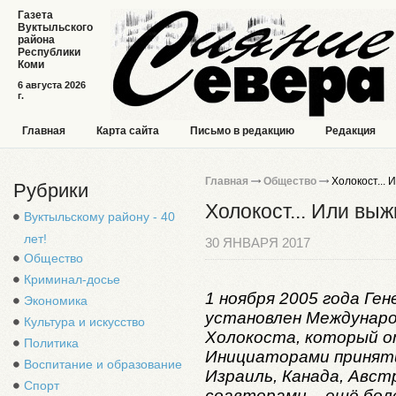
Газета
Вуктыльского
района
Республики
Коми
6 августа 2026
г.
Главная
Карта сайта
Письмо в редакцию
Редакция
Главная
Общество
Холокост... 
Рубрики
Холокост... Или выж
Вуктыльскому району - 40
лет!
30 ЯНВАРЯ 2017
Общество
Криминал-досье
1 ноября 2005 года Ге
Экономика
установлен Междунаро
Культура и искусство
Холокоста, который о
Политика
Инициаторами принят
Воспитание и образование
Израиль, Канада, Австр
Спорт
соавторами – ещё бол