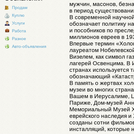
мужчин, масонов, безна
Продам
в период существовани
Куплю
В современной научной
обозначает политику н
Услуги
и пособников по пресл
Работа
миллионов евреев в 193
Разное
Впервые термин «Холо
Авто-объявления
лауреатом Нобелевско
Визелем, как символ га
лагерей Освенцима. В 
странах используется т
обозначающий «Катаст
В память о жертвах хо
музеи во многих стран
Вашем в Иерусалиме, Ц
Париже, Дом-музей Анн
Мемориальный Музей Х
еврейского наследия и 
созданы сотни фильмов,
инсталляций, которые 