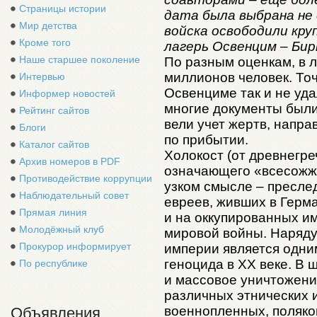
Страницы истории
дата была выбрана не 
Мир детства
войска освободили кр
Кроме того
лагерь Освенцим – Бир
Наше старшее поколение
По разным оценкам, в л
миллионов человек. То
Интервью
Освенциме так и не уда
Информер новостей
многие документы были
Рейтинг сайтов
вели учет жертв, напра
Блоги
по прибытии.
Каталог сайтов
Холокост (от древнегреч
Архив номеров в PDF
означающего «всесожже
Противодействие коррупции
узком смысле – пресле
Наблюдательный совет
евреев, живших в Герм
Прямая линия
и на оккупированных и
Молодёжный клуб
мировой войны. Наряду
Прокурор информирует
империи является одни
геноцида в XX веке. В
По республике
и массовое уничтожени
различных этнических и
военнопленных, поляков
Объявления