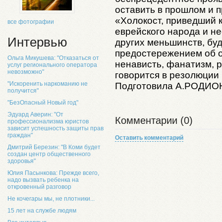
оставить в прошлом и 
«Холокост, приведший 
все фотографии
еврейского народа и н
Интервью
других меньшинств, бу
предостережением об о
Ольга Микушева: "Отказаться от
ненависть, фанатизм, р
услуг регионального оператора
невозможно"
говорится в резолюции
"Искоренить наркоманию не
Подготовила А.РОДИ
получится"
"БезОпасный Новый год"
Эдуард Аверин: "От
Комментарии (0)
профессионализма юристов
зависит успешность защиты прав
граждан"
Оставить комментарий
Дмитрий Березин: "В Коми будет
создан центр общественного
здоровья"
Юлия Пасынкова: Прежде всего,
надо вызвать ребенка на
откровенный разговор
Не кочегары мы, не плотники...
15 лет на службе людям