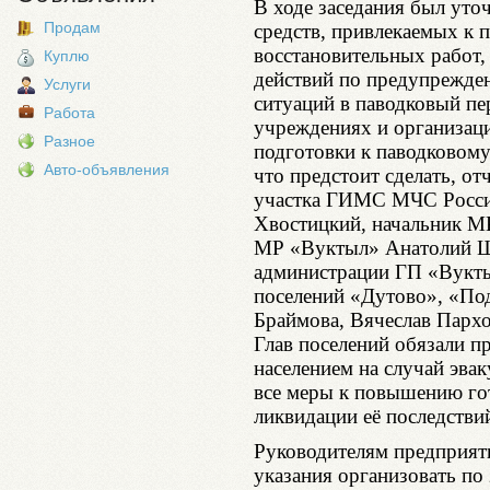
В ходе заседания был уточ
Продам
средств, привлекаемых к 
восстановительных работ,
Куплю
действий по предупрежде
Услуги
ситуаций в паводковый пе
Работа
учреждениях и организаци
Разное
подготовки к паводковому 
Авто-объявления
что предстоит сделать, от
участка ГИМС МЧС Росси
Хвостицкий, начальник М
МР «Вуктыл» Анатолий Ш
администрации ГП «Вукты
поселений «Дутово», «По
Браймова, Вячеслав Пархо
Глав поселений обязали п
населением на случай эва
все меры к повышению го
ликвидации её последстви
Руководителям предприят
указания организовать по