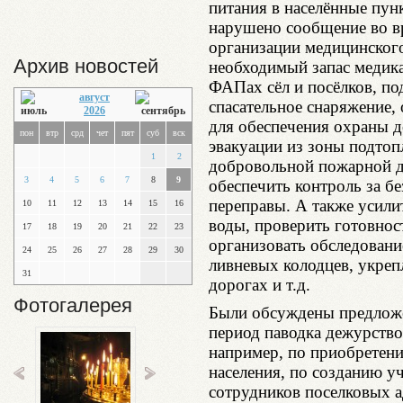
питания в населённые пун
нарушено сообщение во вр
организации медицинского
Архив новостей
необходимый запас медик
ФАПах сёл и посёлков, по
август
спасательное снаряжение,
2026
для обеспечения охраны д
пон
втр
срд
чет
пят
суб
вск
эвакуации из зоны подтоп
1
2
добровольной пожарной д
3
4
5
6
7
8
9
обеспечить контроль за б
переправы. А также усили
10
11
12
13
14
15
16
воды, проверить готовнос
17
18
19
20
21
22
23
организовать обследовани
24
25
26
27
28
29
30
ливневых колодцев, укре
31
дорогах и т.д.
Фотогалерея
Были обсуждены предложен
период паводка дежурство
например, по приобретен
населения, по созданию у
сотрудников поселковых 