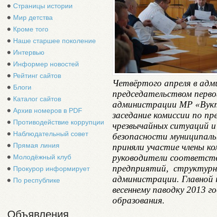
Страницы истории
Мир детства
Кроме того
Наше старшее поколение
Интервью
Информер новостей
Рейтинг сайтов
Четвёртого апреля в ад
Блоги
председательством перво
Каталог сайтов
администрации МР «Вукт
Архив номеров в PDF
заседание комиссии по п
Противодействие коррупции
чрезвычайных ситуаций 
Наблюдательный совет
безопасности муниципаль
Прямая линия
приняли участие члены ко
руководители соответств
Молодёжный клуб
предприятий, структурн
Прокурор информирует
администрации. Главной 
По республике
весеннему паводку 2013 
образования.
Объявления