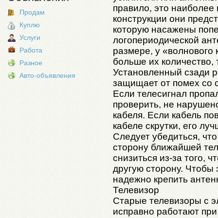
правило, это наиболее
Продам
конструкции они предст
Куплю
которую насажены попе
Услуги
логопериодической ант
размере, у «волнового 
Работа
больше их количество,
Разное
Установленный сзади 
Авто-объявления
защищает от помех со 
Если телесигнал пропа
проверить, не нарушен
кабеля. Если кабель по
кабеле скрутки, его лу
Следует убедиться, чт
сторону ближайшей тел
снизиться из-за того, ч
другую сторону. Чтобы
надежно крепить антенн
Телевизор
Старые телевизоры с э
исправно работают при 