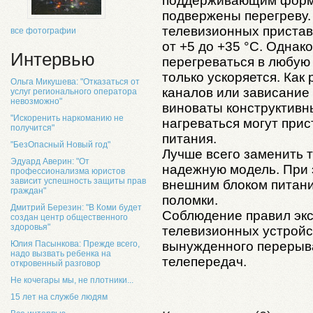
поддерживающим форма
подвержены перегреву.
телевизионных пристав
все фотографии
от +5 до +35 °С. Однак
Интервью
перегреваться в любую 
только ускоряется. Как
Ольга Микушева: "Отказаться от
каналов или зависание
услуг регионального оператора
невозможно"
виноваты конструктивн
"Искоренить наркоманию не
нагреваться могут при
получится"
питания.
"БезОпасный Новый год"
Лучше всего заменить т
Эдуард Аверин: "От
надежную модель. При 
профессионализма юристов
зависит успешность защиты прав
внешним блоком питани
граждан"
поломки.
Дмитрий Березин: "В Коми будет
Соблюдение правил эк
создан центр общественного
здоровья"
телевизионных устройс
вынужденного перерыв
Юлия Пасынкова: Прежде всего,
надо вызвать ребенка на
телепередач.
откровенный разговор
Не кочегары мы, не плотники...
15 лет на службе людям