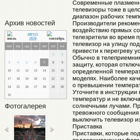
Современные плазменн
телевизоры тоже в цело
диапазон рабочих темпе
Архив новостей
Производители рекомен
воздействию прямых со
август
телезрители во время 
2026
телевизор на улицу по
пон
втр
срд
чет
пят
суб
вск
привести к перегреву у
1
2
Обычно в телеприемни
3
4
5
6
7
8
9
защиту, которая отклю
определенной температу
10
11
12
13
14
15
16
моделях. Наиболее ка
17
18
19
20
21
22
23
о превышении температ
24
25
26
27
28
29
30
Уточните в инструкции 
31
температур и не включ
Фотогалерея
солнечными лучами. Пр
тревожного сообщения 
выключить телевизор из
Приставка
Приставки, которые под