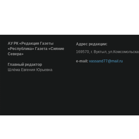
АУ РК «Редакция Газеты
Адрес редакции:
«Республика»
Газета «Сияние
169570, г. Вуктыл, ул.Комсомольска
Севера»
е-mail:
vassand77@mail.ru
Главный редактор
Шлёма Евгения Юрьевна