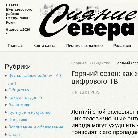
Газета
Вуктыльского
района
Республики
Коми
6 августа 2026
г.
Главная
Карта сайта
Письмо в редакцию
Редакция
Главная
Общество
Горячий сезо
Рубрики
Горячий сезон: как 
Вуктыльскому району - 40
цифрового ТВ
лет!
Общество
1 ИЮЛЯ 2022
Криминал-досье
Экономика
Летний зной раскаляет
Культура и искусство
них телевизионные ант
Политика
иногда могут ухудшить 
Воспитание и образование
приводят к его пропада
Спорт