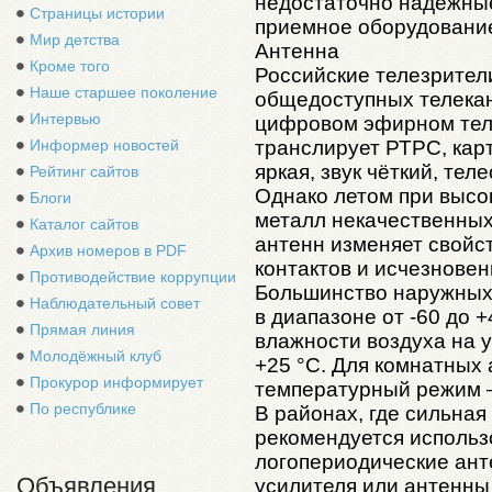
недостаточно надежные
Страницы истории
приемное оборудование
Мир детства
Антенна
Кроме того
Российские телезрител
Наше старшее поколение
общедоступных телекан
Интервью
цифровом эфирном теле
транслирует РТРС, карт
Информер новостей
яркая, звук чёткий, тел
Рейтинг сайтов
Однако летом при высок
Блоги
металл некачественны
Каталог сайтов
антенн изменяет свойс
Архив номеров в PDF
контактов и исчезнове
Противодействие коррупции
Большинство наружных 
Наблюдательный совет
в диапазоне от -60 до 
Прямая линия
влажности воздуха на 
Молодёжный клуб
+25 °С. Для комнатных
Прокурор информирует
температурный режим —
По республике
В районах, где сильна
рекомендуется исполь
логопериодические ант
Объявления
усилителя или антенны 