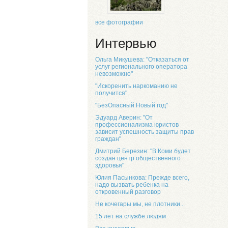
все фотографии
Интервью
Ольга Микушева: "Отказаться от
услуг регионального оператора
невозможно"
"Искоренить наркоманию не
получится"
"БезОпасный Новый год"
Эдуард Аверин: "От
профессионализма юристов
зависит успешность защиты прав
граждан"
Дмитрий Березин: "В Коми будет
создан центр общественного
здоровья"
Юлия Пасынкова: Прежде всего,
надо вызвать ребенка на
откровенный разговор
Не кочегары мы, не плотники...
15 лет на службе людям