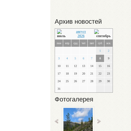
Архив новостей
август
2026
пон
втр
срд
чет
пят
суб
вск
1
2
3
4
5
6
7
8
9
10
11
12
13
14
15
16
17
18
19
20
21
22
23
24
25
26
27
28
29
30
31
Фотогалерея