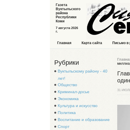
Газета
Вуктыльского
района
Республики
Коми
7 августа 2026
г.
Главная
Карта сайта
Письмо в
Главна
Рубрики
миллиа
Вуктыльскому району - 40
Глав
лет!
один
Общество
31 ИЮЛ
Криминал-досье
Экономика
Культура и искусство
Политика
Воспитание и образование
Спорт