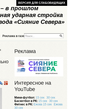
ВЕРСИЯ ДЛЯ СЛАБОВИДЯЩИХ
– в прошлом
ная ударная стройка
вода «Сияние Севера»
Реклама в газете
Реклама на сайте
н
Реклама
льно
Интересное на
YouTube
Мини-футбол:
15 сек
30 сек
Баскетбол в РК:
15 сек
30 сек
Фитнес в РК:
Ежова 15 сек
Ежова
30 сек