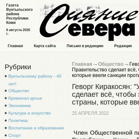
Газета
Вуктыльского
района
Республики
Коми
6 августа 2026
г.
Главная
Карта сайта
Письмо в редакцию
Редакция
Главная
Общество
Гево
Рубрики
Правительство сделает всё, 
которые ввели санкции прот
Вуктыльскому району - 40
лет!
Геворг Киракосян: 
Общество
сделает всё, чтобы
Криминал-досье
страны, которые вв
Экономика
Культура и искусство
25 АПРЕЛЯ 2022
Политика
Воспитание и образование
Член Общественной п
Спорт