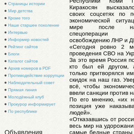
Республики Коми Г
Страницы истории
Киракосян высказа
Мир детства
своих соцсетях по п
Кроме того
экономической ситуа
Наше старшее поколение
мире после на
Интервью
спецоперации
освобождению ЛНР и Д
Информер новостей
«Сегодня ровно 2 м
Рейтинг сайтов
проведения СВО на Укр
Блоги
За это время Россия п
Каталог сайтов
кто был ей другом, 
Архив номеров в PDF
только притворялся им
Противодействие коррупции
скидок на наш газ. Ув
Наблюдательный совет
всё, чтобы экономиче
Прямая линия
ввели санкции против н
Молодёжный клуб
По его мнению, «их 
Прокурор информирует
позиция уже наказыв
По республике
людей».
«Отказавшись от росси
весь мир на удорожани
Объявления
самые бедные страны 