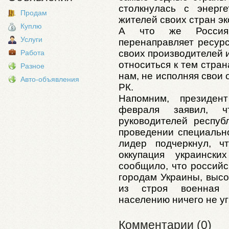
столкнулась с энерге
Продам
жителей своих стран эк
Куплю
А что же Россия
Услуги
перенаправляет ресур
своих производителей и
Работа
относиться к тем стран
Разное
нам, не исполняя свои 
Авто-объявления
РК.
Напомним, президе
февраля заявил, 
руководителей респу
проведении специальн
лидер подчеркнул, 
оккупация украинск
сообщило, что российс
городам Украины, выс
из строя военная и
населению ничего не уг
Комментарии (0)