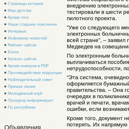
Страницы истории
внедрению электронных
Мир детства
тестировали в шести р
Кроме того
пилотного проекта.
Наше старшее поколение
“Уже со следующего ме
Интервью
электронных больничны
Информер новостей
всей стране”, – заяви
Рейтинг сайтов
Медведев на совещании
Блоги
По электронным больни
Каталог сайтов
выплачиваться пособия
Архив номеров в PDF
нетрудоспособности, п
Противодействие коррупции
“Эта система, очевидно
Наблюдательный совет
оформляется бумажный 
Прямая линия
правительства. – Она г
Молодёжный клуб
очередях в поликлиника
Прокурор информирует
врачей и печати, врача
По республике
ошибки, если возникают
Кроме того, документ 
потерять. Их напрямую
Объявления