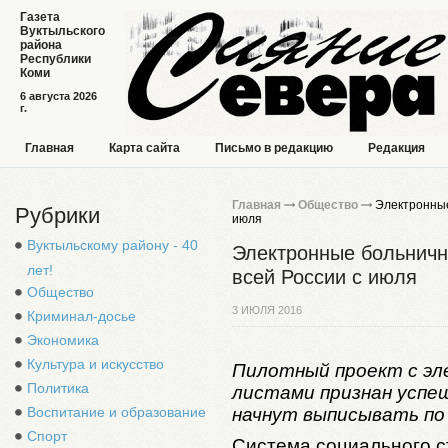
Газета
Вуктыльского
района
Республики
Коми
6 августа 2026
г.
Главная
Карта сайта
Письмо в редакцию
Редакция
Главная
Общество
Электронные
Рубрики
июля
Вуктыльскому району - 40
Электронные больничн
лет!
всей России с июля
Общество
3 ИЮЛЯ 2016
Криминал-досье
Экономика
Культура и искусство
Пилотный проект с э
Политика
листами признан успе
начнут выписывать по 
Воспитание и образование
Спорт
Система социального с