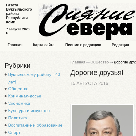
Газета
Вуктыльского
района
Республики
Коми
7 августа 2026
г.
Главная
Карта сайта
Письмо в редакцию
Редакция
Главная
Общество
Дорогие друз
Рубрики
Дорогие друзья!
Вуктыльскому району - 40
лет!
19 АВГУСТА 2016
Общество
Криминал-досье
Экономика
Культура и искусство
Политика
Воспитание и образование
Спорт