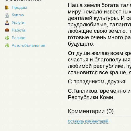
Наша земля богата тал
Продам
миру немало известных
Куплю
деятелей культуры. И с
Услуги
трудолюбивые, талантл
любящие свою землю, 
Работа
готовые очень много ра
Разное
будущего.
Авто-объявления
От души желаю всем кре
счастья и благополучия
любимой республике, п
становится всё краше, я
С праздником, друзья!
С.Гапликов, временно 
Республики Коми
Комментарии (0)
Оставить комментарий