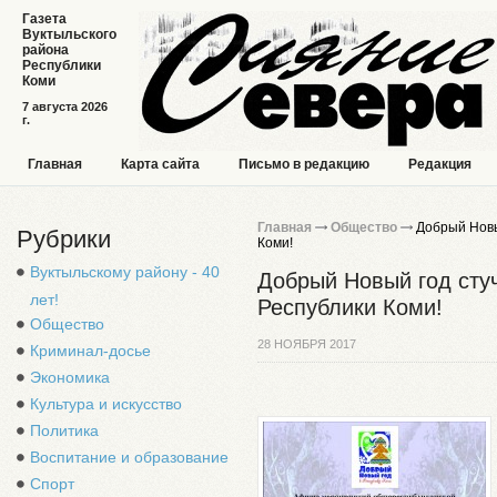
Газета
Вуктыльского
района
Республики
Коми
7 августа 2026
г.
Главная
Карта сайта
Письмо в редакцию
Редакция
Главная
Общество
Добрый Новый
Рубрики
Коми!
Вуктыльскому району - 40
Добрый Новый год стуч
лет!
Республики Коми!
Общество
28 НОЯБРЯ 2017
Криминал-досье
Экономика
Культура и искусство
Политика
Воспитание и образование
Спорт