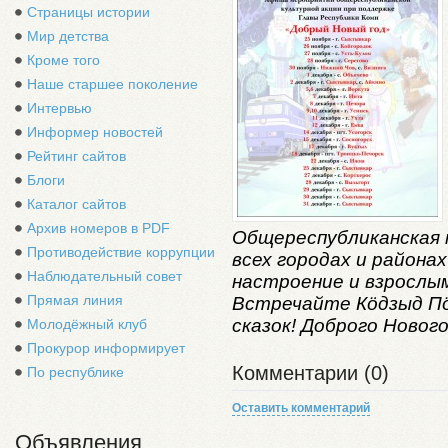
Страницы истории
Мир детства
Кроме того
Наше старшее поколение
Интервью
Информер новостей
Рейтинг сайтов
Блоги
Каталог сайтов
Архив номеров в PDF
Общереспубликанская 
Противодействие коррупции
всех городах и района
Наблюдательный совет
настроение и взрослым
Прямая линия
Встречайте Кöдзыд Пö
сказок! Доброго Нового
Молодёжный клуб
Прокурор информирует
Комментарии (0)
По республике
Оставить комментарий
Объявления