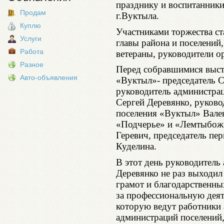
празднику и воспитанник
Продам
г.Вуктыла.
Куплю
Участниками торжества ст
Услуги
главы района и поселений
Работа
ветераны, руководители о
Разное
Перед собравшимися выст
Авто-объявления
«Вуктыл»- председатель С
руководитель администра
Сергей Деревянко, руков
поселения «Вуктыл» Вален
«Подчерье» и «Лемтыбож»
Геревич, председатель пе
Куделина.
В этот день руководител
Деревянко не раз выходил
грамот и благодарственны
за профессиональную деят
которую ведут работники 
администраций поселений,