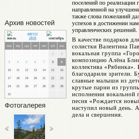
поселений по реализации 
направленной на улучшен
также слова пожеланий д
Архив новостей
успехов в достижении на
управленческих решений.
август
2026
В качестве подарков дл
солистки Валентина Пав
пон
втр
срд
чет
пят
суб
вск
вокальная группа «Гор
1
2
композицию Алёна Блин
3
4
5
6
7
8
9
коллектива «Рябинка». 
10
11
12
13
14
15
16
благодарили зрители. 
17
18
19
20
21
22
23
славные малыши из дет
крутые парни из группы
24
25
26
27
28
29
30
исполнении вокальной 
31
песня «Рождается новый
Фотогалерея
наступил новый день. А
дела и свершения.
Г