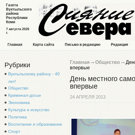
Газета
Вуктыльского
района
Республики
Коми
7 августа 2026
г.
Главная
Карта сайта
Письмо в редакцию
Редакция
Главная
Общество
День
Рубрики
впервые
Вуктыльскому району - 40
День местного сам
лет!
впервые
Общество
Криминал-досье
24 АПРЕЛЯ 2013
Экономика
Культура и искусство
Политика
Воспитание и образование
Спорт