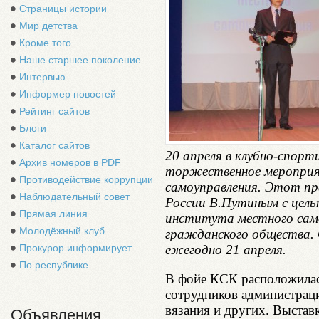
Страницы истории
Мир детства
Кроме того
Наше старшее поколение
Интервью
Информер новостей
Рейтинг сайтов
Блоги
Каталог сайтов
20 апреля в клубно-спорт
Архив номеров в PDF
торжественное мероприя
Противодействие коррупции
самоуправления. Этот пр
Наблюдательный совет
России В.Путиным с цель
Прямая линия
института местного сам
Молодёжный клуб
гражданского общества.
ежегодно 21 апреля.
Прокурор информирует
По республике
В фойе КСК расположилас
сотрудников администрац
вязания и других. Выстав
Объявления