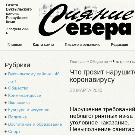
Газета
Вуктыльского
района
Республики
Коми
7 августа 2026
г.
Главная
Карта сайта
Письмо в редакцию
Редакция
Главная
Общество
Что грозит 
Рубрики
Что грозит нарушит
Вуктыльскому району - 40
коронавирусу
лет!
Общество
23 МАРТА 2020
Криминал-досье
Экономика
Нарушение требований
Культура и искусство
неблагоприятных из-за
Политика
уголовное наказание.
Воспитание и образование
Невыполнение санитарн
Спорт