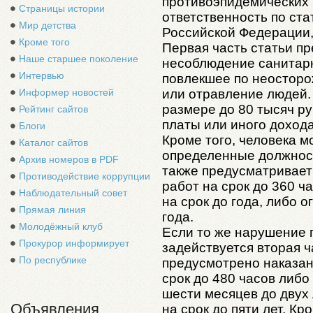
противоэпидемических 
Страницы истории
ответственность по ста
Мир детства
Российской Федерации,
Кроме того
Первая часть статьи п
Наше старшее поколение
несоблюдение санитарн
Интервью
повлекшее по неостор
или отравление людей.
Информер новостей
размере до 80 тысяч р
Рейтинг сайтов
платы или иного дохода
Блоги
Кроме того, человека м
Каталог сайтов
определенные должности
Архив номеров в PDF
также предусматривает
Противодействие коррупции
работ на срок до 360 ч
Наблюдательный совет
на срок до года, либо 
Прямая линия
года.
Молодёжный клуб
Если то же нарушение п
Прокурор информирует
задействуется вторая ч
По республике
предусмотрено наказан
срок до 480 часов либо
шести месяцев до двух 
Объявления
на срок до пяти лет. Кр