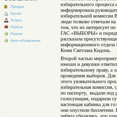
избирательного процесса 
Продам
информировала руководит
Куплю
избирательной комиссии 
Услуги
люди толково отвечали н
том, что их интересует по
Работа
ГАС «ВЫБОРЫ» и порядке
Разное
рассказала присутствующ
Авто-объявления
информационного отдела 
Коми Светлана Кидонь.
Второй частью мероприяти
юноши и девушки ответил
избирательному праву, а з
проведения выборов. Для 
этого увлекательного проц
избирательная комиссия, 
по паспорту, выдали под 
голосующим, подарили сув
настоящая кабинка для го
они опустили бюллетени. 
ребята убедились, что урн