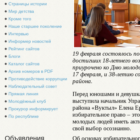
Страницы истории
Мир детства
Кроме того
Наше старшее поколение
Интервью
Информер новостей
Рейтинг сайтов
19 февраля состоялось п
Блоги
достигших 18-летнего во
Каталог сайтов
приурочено ко Дню молод
Архив номеров в PDF
17 февраля, и 38-летию с
Противодействие коррупции
района.
Наблюдательный совет
Перед юношами и девушк
Прямая линия
выступила начальник Упр
Молодёжный клуб
района «Вуктыл» Елена Е
Прокурор информирует
избирательное право – это
По республике
молодых людей иметь акт
свой выбор осознанно.
Объявления
Об основах избирательног