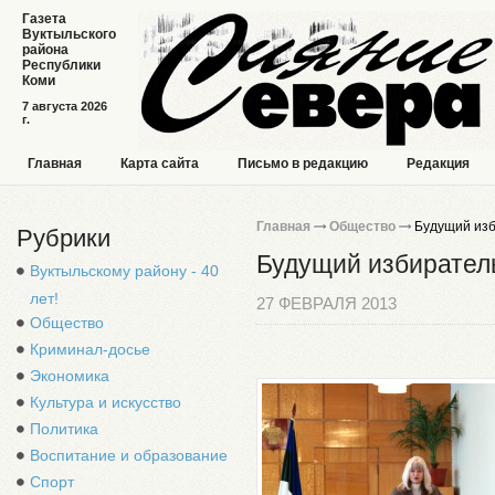
Газета
Вуктыльского
района
Республики
Коми
7 августа 2026
г.
Главная
Карта сайта
Письмо в редакцию
Редакция
Главная
Общество
Будущий изб
Рубрики
Будущий избирател
Вуктыльскому району - 40
лет!
27 ФЕВРАЛЯ 2013
Общество
Криминал-досье
Экономика
Культура и искусство
Политика
Воспитание и образование
Спорт