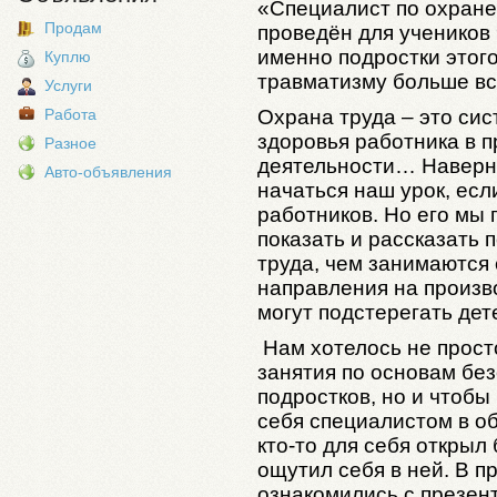
«Специалист по охране
Продам
проведён для учеников 
именно подростки этого
Куплю
травматизму больше вс
Услуги
Охрана труда – это си
Работа
здоровья работника в п
Разное
деятельности… Наверн
Авто-объявления
начаться наш урок, есл
работников. Но его мы 
показать и рассказать 
труда, чем занимаются
направления на произво
могут подстерегать дете
Нам хотелось не прост
занятия по основам бе
подростков, но и чтобы
себя специалистом в о
кто-то для себя открыл
ощутил себя в ней. В п
ознакомились с презен