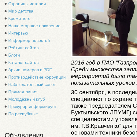
Страницы истории
Мир детства
Кроме того
Наше старшее поколение
Интервью
Информер новостей
Рейтинг сайтов
Блоги
2016 год в ПАО “Газпр
Каталог сайтов
Среди множества запл
Архив номеров в PDF
мероприятий было так
Противодействие коррупции
показательных уроков 
Наблюдательный совет
30 сентября, в последн
Прямая линия
специалист по охране 
Молодёжный клуб
также председателем 
Прокурор информирует
Вуктыльского ЛПУМГ) 
По республике
специалистами управл
им. Г.В.Кравченко” для 
основами техники безо
Объявления