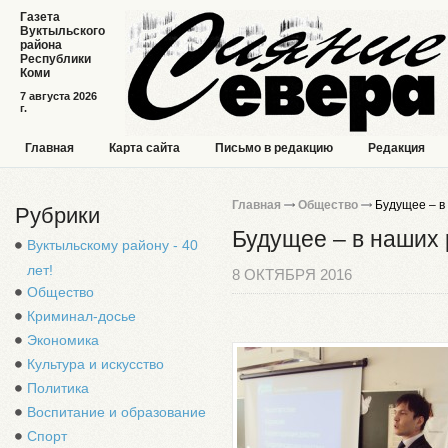
Газета
Вуктыльского
района
Республики
Коми
7 августа 2026
г.
Главная
Карта сайта
Письмо в редакцию
Редакция
Главная
Общество
Будущее – в 
Рубрики
Будущее – в наших 
Вуктыльскому району - 40
лет!
8 ОКТЯБРЯ 2016
Общество
Криминал-досье
Экономика
Культура и искусство
Политика
Воспитание и образование
Спорт