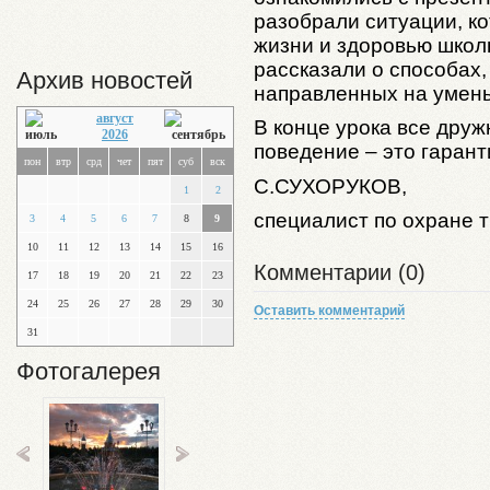
разобрали ситуации, ко
жизни и здоровью школ
рассказали о способах,
Архив новостей
направленных на умень
август
В конце урока все друж
2026
поведение – это гарант
пон
втр
срд
чет
пят
суб
вск
С.
СУХОРУКОВ
,
1
2
специалист по охра
3
4
5
6
7
8
9
10
11
12
13
14
15
16
Комментарии (0)
17
18
19
20
21
22
23
24
25
26
27
28
29
30
Оставить комментарий
31
Фотогалерея