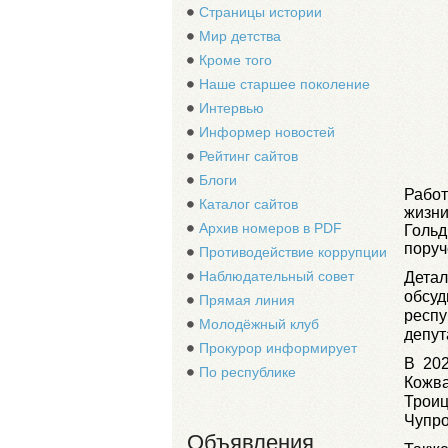
Страницы истории
Мир детства
Кроме того
Наше старшее поколение
Интервью
Информер новостей
Рейтинг сайтов
Блоги
Работ
Каталог сайтов
жизн
Архив номеров в PDF
Голь
поруч
Противодействие коррупции
Наблюдательный совет
Детал
обсу
Прямая линия
респу
Молодёжный клуб
депут
Прокурор информирует
В 202
По республике
Кожва
Трои
Чупро
Объявления