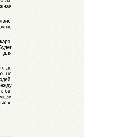
огах:
ожная
явис.
ругие
кара,
Будет
я для
ых до
то не
юдей:
между
ктов,
 моём
ью.»,