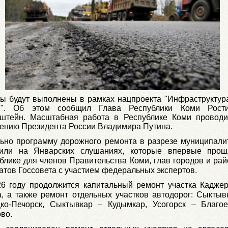
ы будут выполнены в рамках нацпроекта "Инфраструктур
и". Об этом сообщил Глава Республики Коми Рости
дштейн. Масштабная работа в Республике Коми провод
ению Президента России Владимира Путина.
ьно программу дорожного ремонта в разрезе муниципали
дили на Январских слушаниях, которые впервые про
блике для членов Правительства Коми, глав городов и рай
атов Госсовета с участием федеральных экспертов.
6 году продолжится капитальный ремонт участка Кадже
, а также ремонт отдельных участков автодорог: Сыктыв
цко-Печорск, Сыктывкар – Кудымкар, Усогорск – Благо
во.