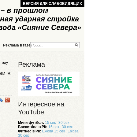
ВЕРСИЯ ДЛЯ СЛАБОВИДЯЩИХ
– в прошлом
ная ударная стройка
вода «Сияние Севера»
Реклама в газете
Реклама на сайте
 году
Реклама
ми в
Интересное на
YouTube
Мини-футбол:
15 сек
30 сек
Баскетбол в РК:
15 сек
30 сек
Фитнес в РК:
Ежова 15 сек
Ежова
30 сек