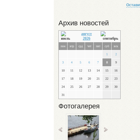
Остави
Архив новостей
август
2026
пон
втр
срд
чет
пят
суб
вск
1
2
3
4
5
6
7
8
9
10
11
12
13
14
15
16
17
18
19
20
21
22
23
24
25
26
27
28
29
30
31
Фотогалерея