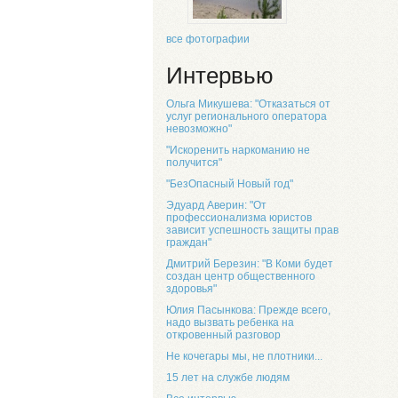
все фотографии
Интервью
Ольга Микушева: "Отказаться от
услуг регионального оператора
невозможно"
"Искоренить наркоманию не
получится"
"БезОпасный Новый год"
Эдуард Аверин: "От
профессионализма юристов
зависит успешность защиты прав
граждан"
Дмитрий Березин: "В Коми будет
создан центр общественного
здоровья"
Юлия Пасынкова: Прежде всего,
надо вызвать ребенка на
откровенный разговор
Не кочегары мы, не плотники...
15 лет на службе людям