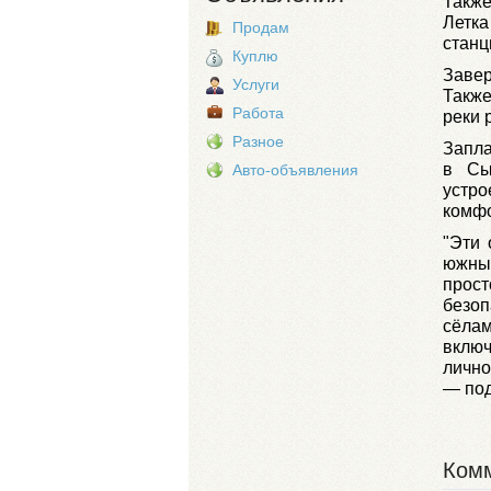
Такж
Летка
Продам
станц
Куплю
Завер
Услуги
Также
Работа
реки 
Разное
Запла
в Сы
Авто-объявления
устр
комфо
"Эти 
южны
прос
безоп
сёла
вклю
лично
— под
Комм