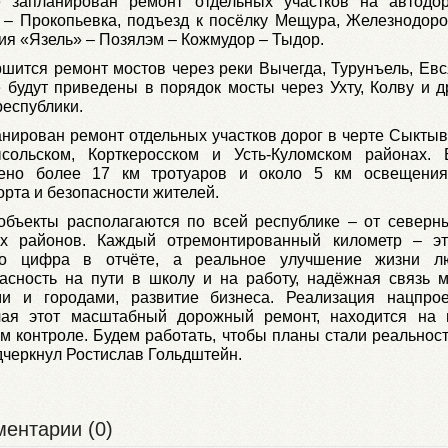
е запланирован ремонт отдельных участков на автодор
 – Прокопьевка, подъезд к посёлку Мещура, Железнодор
ия «Язель» – Позялэм – Кожмудор – Тыдор.
шится ремонт мостов через реки Вычегда, Турунъель, Евс
 будут приведены в порядок мосты через Ухту, Колву и д
республики.
нирован ремонт отдельных участков дорог в черте Сыктыв
сольском, Корткеросском и Усть-Куломском районах. 
оено более 17 км тротуаров и около 5 км освещени
рта и безопасности жителей.
объекты располагаются по всей республике – от северн
х районов. Каждый отремонтированный километр – э
то цифра в отчёте, а реальное улучшение жизни л
асность на пути в школу и на работу, надёжная связь 
ми и городами, развитие бизнеса. Реализация нацпрое
чая этот масштабный дорожный ремонт, находится на
м контроле. Будем работать, чтобы планы стали реальност
черкнул Ростислав Гольдштейн.
ентарии (0)