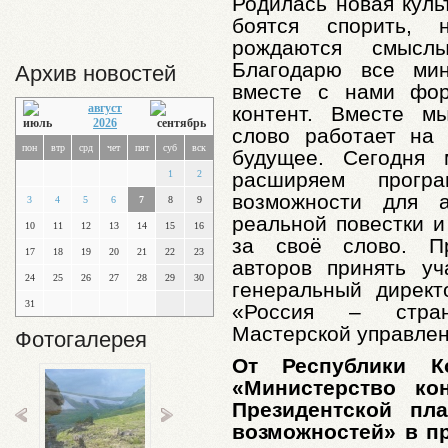
Родилась новая куль
боятся спорить,
рождаются смысл
Благодарю все мин
Архив новостей
вместе с нами фор
август
контент. Вместе м
2026
слово работает на
пон
втр
срд
чет
пят
суб
вск
будущее. Сегодня
расширяем прогр
1
2
возможности для а
3
4
5
6
7
8
9
реальной повестки и
10
11
12
13
14
15
16
за своё слово. П
17
18
19
20
21
22
23
авторов принять уч
24
25
26
27
28
29
30
генеральный дирек
31
«Россия – стран
Мастерской управле
Фотогалерея
От Республики К
«Министерство ко
Президентской пл
возможностей» в п