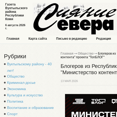
Газета
Вуктыльского
района
Республики
Коми
6 августа 2026
г.
Главная
Карта сайта
Письмо в редакцию
Редакция
Главная
Общество
Блогеров из
Рубрики
контента" проекта "ТопБЛОГ"
Вуктыльскому району - 40
Блогеров из Республи
лет!
"Министерство контент
Общество
13 МАЯ 2026
Криминал-досье
Экономика
Культура и искусство
Политика
Воспитание и образование
Спорт