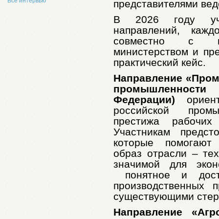
Все интервью
представителями вед
В 2026 году уча
направлений, кажд
совместно с п
министерством и пр
практический кейс.
Направление «Пром
промышленности
Федерации)
ориент
российской пром
престижа рабочих
Участникам предст
которые помогают
образ отрасли – те
значимой для эко
понятное и дост
производственных 
существующими стер
Направление «Агро