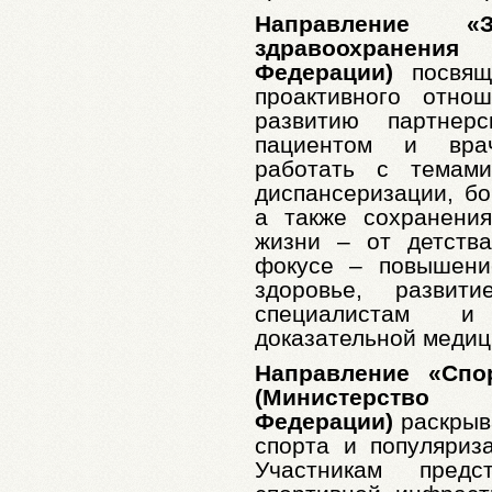
Направление «З
здравоохра
Федерации)
посвящ
проактивного отно
развитию партнерс
пациентом и врач
работать с темами
диспансеризации, б
а также сохранени
жизни – от детства
фокусе – повышени
здоровье, развит
специалистам и
доказательной медиц
Направление «Спо
(Министерств
Федерации)
раскрыва
спорта и популяриз
Участникам пред