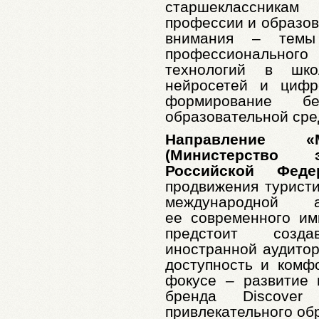
старшеклассника
профессии и образов
внимания – темы 
профессионального
технологий в шко
нейросетей и цифр
формирование б
образовательной сре
Направление «
(Министерство э
Российской Федер
продвижения туристи
международной
ее современного им
предстоит созд
иностранной аудитор
доступность и комф
фокусе – развитие 
бренда Discover
привлекательного об