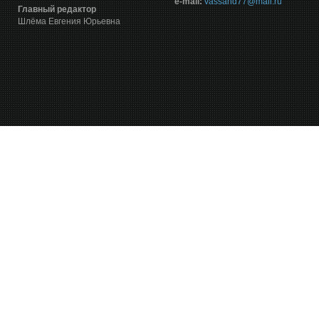
е-mail:
vassand77@mail.ru
Главный редактор
Шлёма Евгения Юрьевна