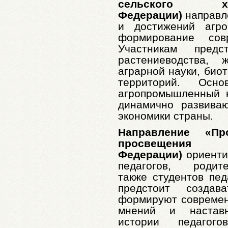
сельского хо
Федерации)
направл
и достижений агро
формирование сов
Участникам пред
растениеводства, ж
аграрной науки, био
территорий. Осн
агропромышленный к
динамично развива
экономики страны.
Направление «Пр
просвеще
Федерации)
ориенти
педагогов, род
также студентов пед
предстоит создав
формируют современ
мнений и наставн
истории педагог