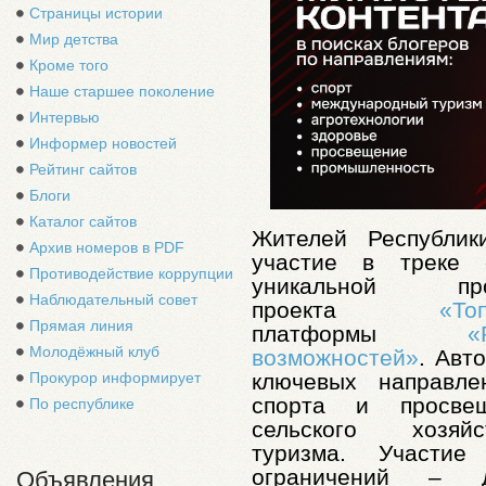
Страницы истории
Мир детства
Кроме того
Наше старшее поколение
Интервью
Информер новостей
Рейтинг сайтов
Блоги
Каталог сайтов
Жителей Республик
Архив номеров в PDF
участие в треке 
Противодействие коррупции
уникальной про
Наблюдательный совет
проекта
«То
Прямая линия
платформы
«Ро
Молодёжный клуб
возможностей»
. Авт
ключевых направле
Прокурор информирует
спорта и просве
По республике
сельского хозя
туризма. Участие
ограничений – д
Объявления