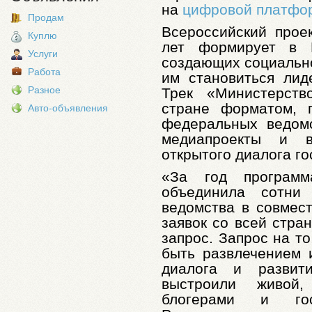
на
цифровой платфо
Продам
Всероссийский прое
Куплю
лет формирует в Р
Услуги
создающих социально
Работа
им становиться лид
Разное
Трек «Министерств
стране форматом, 
Авто-объявления
федеральных ведом
медиапроекты и 
открытого диалога го
«За год программ
объединила сотни
ведомства в совмест
заявок со всей стра
запрос. Запрос на то
быть развлечением 
диалога и разви
выстроили живой
блогерами и гос