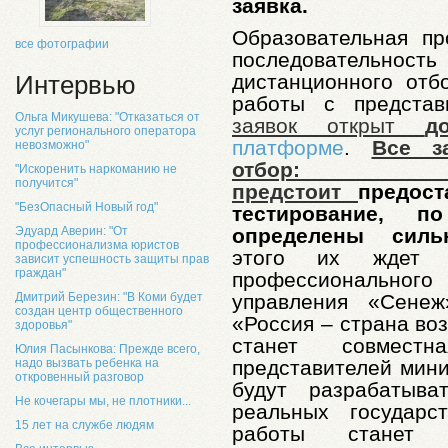
заявка.
Образовательная пр
все фотографии
последовательност
дистанционного отб
Интервью
работы с представ
Ольга Микушева: "Отказаться от
заявок открыт
д
услуг регионального оператора
платформе
.
Все з
невозможно"
отбор:
"Искоренить наркоманию не
получится"
предстоит
предос
"БезОпасный Новый год"
тестирование, п
определены сил
Эдуард Аверин: "От
профессионализма юристов
этого их ждет п
зависит успешность защиты прав
граждан"
профессионального
управления «Сенеж
Дмитрий Березин: "В Коми будет
создан центр общественного
«Россия – страна во
здоровья"
станет совмест
Юлия Пасынкова: Прежде всего,
представителей мини
надо вызвать ребенка на
откровенный разговор
будут разрабатыва
Не кочегары мы, не плотники...
реальных государс
15 лет на службе людям
работы станет 