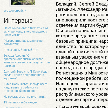
Беляцкий, Сергей Влад
Латынин, Александр Ра
все фотографии
регионального отделен
Интервью
мне доверили пост его 
отделения партии будет
Ольга Микушева: "Отказаться от
Основой национально-п
услуг регионального оператора
которое предлагает пар
невозможно"
базовых принципа: нар
"Искоренить наркоманию не
получится"
единство, по которому
"БезОпасный Новый год"
единой политической н
Эдуард Аверин: "От
взаимным уважением и 
профессионализма юристов
общенародное достижен
зависит успешность защиты прав
граждан"
наследство от предков.
Дмитрий Березин: "В Коми будет
Регистрация в Минюсте
создан центр общественного
полноценной работе, с
здоровья"
Наша цель – привести 
Юлия Пасынкова: Прежде всего,
надо вызвать ребенка на
на депутатские посты 
откровенный разговор
республиканского уров
Не кочегары мы, не плотники...
отделение партии откро
15 лет на службе людям
- Вы – активный участ