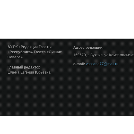
АУ РК «Редакция Газеты
Адрес редакции:
«Республика»
Газета «Сияние
169570, г. Вуктыл, ул.Комсомольска
Севера»
е-mail:
vassand77@mail.ru
Главный редактор
Шлёма Евгения Юрьевна