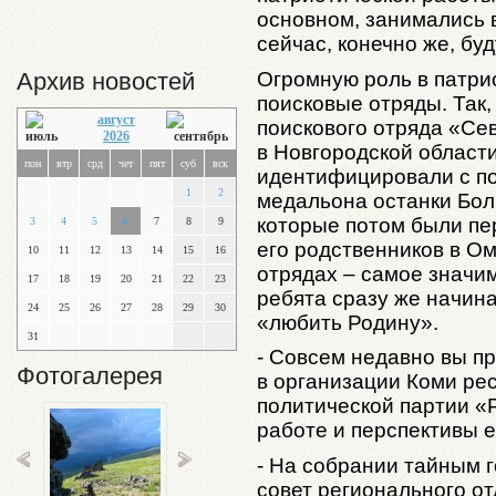
основном, занимались 
сейчас, конечно же, бу
Огромную роль в патри
Архив новостей
поисковые отряды. Так,
август
поискового отряда «Сев
2026
в Новгородской област
пон
втр
срд
чет
пят
суб
вск
идентифицировали с п
1
2
медальона останки Бо
которые потом были пе
3
4
5
6
7
8
9
его родственников в Ом
10
11
12
13
14
15
16
отрядах – самое значи
17
18
19
20
21
22
23
ребята сразу же начин
24
25
26
27
28
29
30
«любить Родину».
31
- Совсем недавно вы п
Фотогалерея
в организации Коми ре
политической партии «
работе и перспективы 
- На собрании тайным
совет регионального о