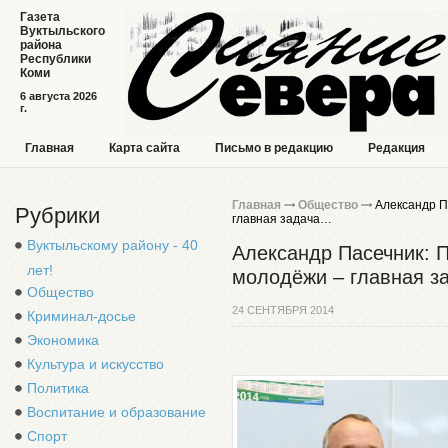
Газета
Вуктыльского
района
Республики
Коми
6 августа 2026
г.
Главная
Карта сайта
Письмо в редакцию
Редакция
Главная
Общество
Александр П
Рубрики
главная задача…
Вуктыльскому району - 40
Александр Пасечник: 
лет!
молодёжи – главная 
Общество
24 СЕНТЯБРЯ 2014
Криминал-досье
Экономика
Культура и искусство
Политика
Воспитание и образование
Спорт