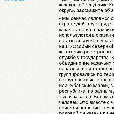
Все интервью
казаков в Республике 
округ», расскажите об 
- Мы сейчас являемся 
стране действует ряд з
казачестве и по развит
используются в оказан
постовой службе, участ
наш «Особый северный 
категорию реестрового 
службе у государства. К
объединение казачьих р
началось восстановлен
группировались по тер
вокруг своих исконных 
или кубанские казаки, 
республике, по разным 
тысяч казаков. Восемь 
человек. Это вместе с 
приняли решение: неза
родовой он казак или н