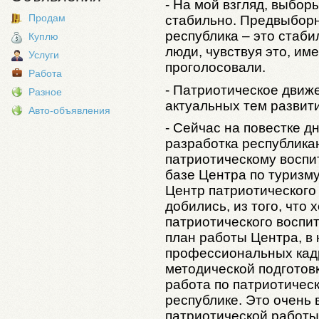
- На мой взгляд, выбо
Продам
стабильно. Предвыборн
республика – это стаб
Куплю
люди, чувствуя это, им
Услуги
проголосовали.
Работа
- Патриотическое движ
Разное
актуальных тем развит
Авто-объявления
- Сейчас на повестке д
разработка республика
патриотическому воспи
базе Центра по туризм
Центр патриотического
добились, из того, что 
патриотического воспи
план работы Центра, в 
профессиональных кад
методической подготов
работа по патриотичес
республике. Это очень 
патриотической работы