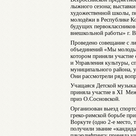
лыжного сезона; выставки
художественной школы, п
молодёжи в Республике Ко
будущих первокласснико
внешкольной работы» г. В
Проведено совещание с л
объединений «Мы молодые
котором приняли участие 
и Управления культуры, с
муниципального района, у
Они рассмотрели ряд вопр
Учащаяся Детской музыка
приняла участие в XI Ме
приз О.Сосновской.
Организован выезд спортс
греко-римской борьбе при
Воркуте (одно 2-е место, 
получили звание «кандидат
пауэрлифтингу приняла у