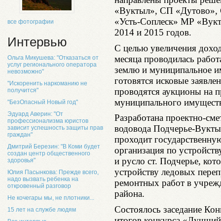
«Вуктыл», СП «Дутово»,
«Усть-Соплеск» МР «Вукт
все фотографии
2014 и 2015 годов.
Интервью
С целью увеличения доход
месяца проводилась работ
Ольга Микушева: "Отказаться от
услуг регионального оператора
землю и муниципальное им
невозможно"
готовятся исковые заявле
"Искоренить наркоманию не
проводятся аукционы на 
получится"
муниципального имуществ
"БезОпасный Новый год"
Эдуард Аверин: "От
Разработана проектно-сме
профессионализма юристов
водовода Подчерье-Вукты
зависит успешность защиты прав
граждан"
проходит государственную
Дмитрий Березин: "В Коми будет
организация по устройств
создан центр общественного
и русло ст. Подчерье, кот
здоровья"
устройству ледовых переп
Юлия Пасынкова: Прежде всего,
надо вызвать ребенка на
ремонтных работ в учреж
откровенный разговор
района.
Не кочегары мы, не плотники...
Состоялось заседание Ко
15 лет на службе людям
итогов конкурса «Лучший