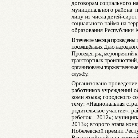
договорам социального н
муниципального района п
лицу из числа детей-сир
социального найма на те
образования Республики 
В течение месяца проведены
посвящённых Дню народного 
Проведен ряд мероприятий к
транспортных происшествий,
организованы торжественные
службу.
Организовано проведение
работников учреждений о
коми языка; городского с
тему: «Национальная страт
родительское участие»; р
ребенок - 2012»; муницип
2013»; второго этапа кон
Нобелевской премии Респ
Всероссийской предметно