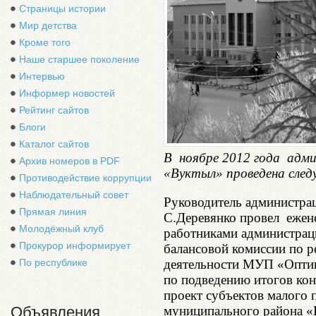
Страницы истории
Мир детства
Кроме того
Наше старшее поколение
Интервью
Информер новостей
Рейтинг сайтов
Блоги
Каталог сайтов
В ноябре 2012 года адм
Архив номеров в PDF
«Вуктыл» проведена сле
Противодействие коррупции
Наблюдательный совет
Руководитель администра
Прямая линия
С.Деревянко провел ежене
Молодёжный клуб
работниками администрац
Прокурор информирует
балансовой комиссии по р
деятельности МУП «Оптик
По республике
по подведению итогов ко
проект субъектов малого 
муниципального района «
Объявления