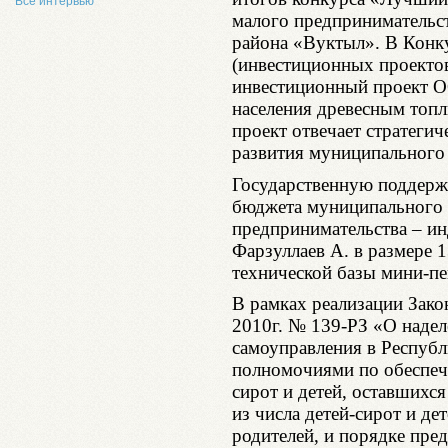
Все интервью
малого предпринимательс
района «Вуктыл». В Конк
(инвестиционных проекто
инвестиционный проект 
населения древесным топ
проект отвечает стратеги
развития муниципального
Государственную поддерж
бюджета муниципального 
предпринимательства – и
Фарзуллаев А. в размере 1
технической базы мини-пе
В рамках реализации Зако
2010г. № 139-РЗ «О надел
самоуправления в Респуб
полномочиями по обеспе
сирот и детей, оставшихся
из числа детей-сирот и де
родителей, и порядке пр