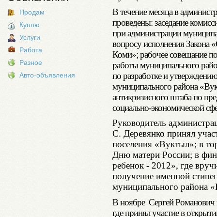
В течение месяца в админис
Продам
проведены: заседание комисс
Куплю
при администрации муниципа
Услуги
вопросу исполнения Закона «
Работа
Коми»; рабочее совещание по
Разное
работы муниципального райо
по разработке и утверждению
Авто-объявления
муниципального района «Вук
антикризисного штаба по пр
социально-экономической сфе
Руководитель администра
С. Деревянко принял участ
поселения «Вуктыл»; в т
Дню матери России; в фи
ребенок - 2012», где вру
получение именной стипе
муниципального района «
В ноябре Сергей Романович в
где принял участие в открыт