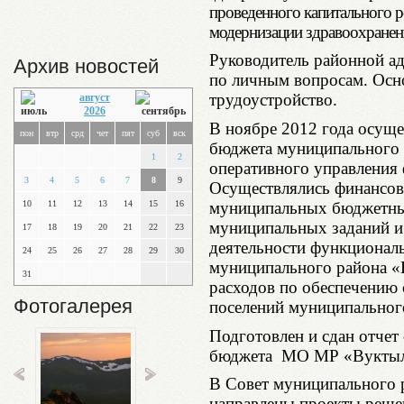
проведенного капитального 
модернизации здравоохранен
Руководитель районной а
Архив новостей
по личным вопросам. Осн
трудоустройство.
август
2026
В ноябре 2012 года осуще
пон
втр
срд
чет
пят
суб
вск
бюджета муниципального 
1
2
оперативного управления
3
4
5
6
7
8
9
Осуществлялись финансов
муниципальных бюджетны
10
11
12
13
14
15
16
муниципальных заданий и
17
18
19
20
21
22
23
деятельности функционал
24
25
26
27
28
29
30
муниципального района «
31
расходов по обеспечению
Фотогалерея
поселений муниципальног
Подготовлен и сдан отчет
бюджета МО МР «Вуктыл» 
В Совет муниципального 
направлены проекты реш