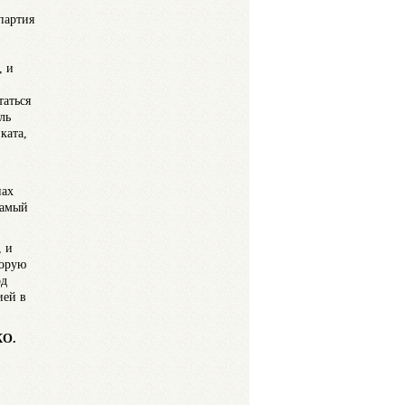
партия
, и
таться
ль
ката,
нах
самый
, и
торую
од
ией в
КО.