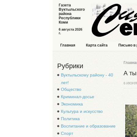
Газета
Вуктыльского
района
Республики
Коми
6 августа 2026
г.
Главная
Карта сайта
Письмо в
Главна
Рубрики
А ты
Вуктыльскому району - 40
лет!
6 ИЮНЯ
Общество
Криминал-досье
Экономика
Культура и искусство
Политика
Воспитание и образование
Спорт