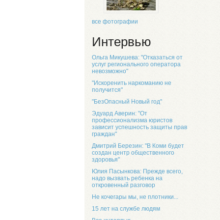
все фотографии
Интервью
Ольга Микушева: "Отказаться от
услуг регионального оператора
невозможно"
"Искоренить наркоманию не
получится"
"БезОпасный Новый год"
Эдуард Аверин: "От
профессионализма юристов
зависит успешность защиты прав
граждан"
Дмитрий Березин: "В Коми будет
создан центр общественного
здоровья"
Юлия Пасынкова: Прежде всего,
надо вызвать ребенка на
откровенный разговор
Не кочегары мы, не плотники...
15 лет на службе людям