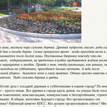
 зима, настала пора сажать деревья. Древняя мудрость гласит: роди сы
й дом и посади дерево. Самое прекрасное время - когда приходит весна и 
ашивается после долгой зимы. Неугомонные дворники повсюду что-то
ают, подкрашивают, на цветочных клумбах пробиваются зелёные рост
х маргариток и гвоздик. Правда о том, чтобы вуктыльцы, как раньше, н
, выходили на субботники, приходится только мечтать. А ведь после
альной уборки» дышится легче и глазу приятно. Однако просто навести г
аточно. Надо сажать деревья и цветы.
обстоят дела с посадкой деревьев и субботниками в нашем городе? По-мо
 – просто никак. Все деревья в городе вдоль домов, на улицах были пос
м поколением, комсомольцами, коммунистами и беспартийными, строит
виками. В общем, жителями будущего города. Кто организовывал эти
ники? Районный комитет КПСС. Кто должен организовывать сейчас? Мес