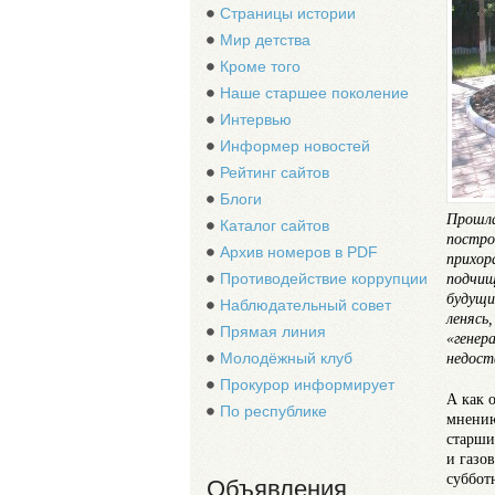
Страницы истории
Мир детства
Кроме того
Наше старшее поколение
Интервью
Информер новостей
Рейтинг сайтов
Блоги
Прошла
Каталог сайтов
постро
Архив номеров в PDF
прихор
подчищ
Противодействие коррупции
будущи
Наблюдательный совет
ленясь
Прямая линия
«генер
недост
Молодёжный клуб
Прокурор информирует
А как 
По республике
мнению
старши
и газо
суббот
Объявления