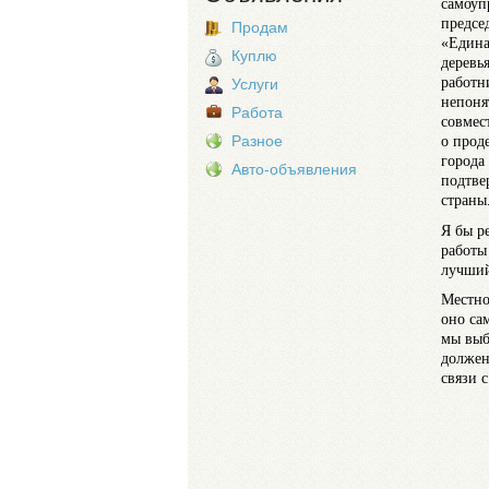
самоуп
предсе
Продам
«Едина
Куплю
деревь
работн
Услуги
непоня
Работа
совмес
о прод
Разное
города
Авто-объявления
подтве
страны
Я бы р
работы
лучший
Местно
оно са
мы выб
должен
связи 