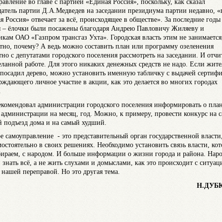
равление во главе с партией «Единая Россия», поскольку, как сказал
датель партии Д.А.Медведев на заседании президиума партии недавно, «
я Россия» отвечает за всё, происходящее в обществе». За последние годы
я – ёлочки были посажены благодаря Андрею Павловичу Жиляеву и
икам ОАО «Газпром трансгаз Ухта». Городская власть этим не занимается
тно, почему? А ведь можно составить план или программу озеленения
тно с депутатами городского поселения рассмотреть на заседании. И отчи
еланной работе. Для этого никаких денежных средств не надо. Если жите
 посадил дерево, можно установить именную табличку с выдачей сертифи
рждающего личное участие в акции, как это делается во многих городах
.
екомендовал администрации городского поселения информировать о пла
 администрации на месяц, год. Можно, к примеру, провести конкурс на 
 подъезд дома и на самый худший.
е самоуправление - это представительный орган государственной власти
мостоятельно в своих решениях. Необходимо установить связь власти, ко
ираем, с народом. И больше информации о жизни города и района. Нар
 знать всё, а не жить слухами и домыслами, как это происходит с ситуац
с нашей переправой. Но это другая тема.
Н.ДУБ