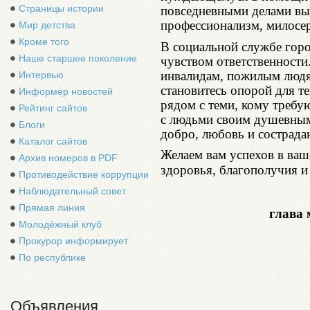
Страницы истории
повседневными делами вы
профессионализм, милосер
Мир детства
Кроме того
В социальной службе горо
Наше старшее поколение
чувством ответственности
инвалидам, пожилым людя
Интервью
становитесь опорой для те
Информер новостей
рядом с теми, кому требу
Рейтинг сайтов
с людьми своим душевным 
Блоги
добро, любовь и сострада
Каталог сайтов
Желаем вам успехов в ваш
Архив номеров в PDF
здоровья, благополучия и
Противодействие коррупции
Наблюдательный совет
Прямая линия
глава
Молодёжный клуб
Прокурор информирует
По республике
Объявления