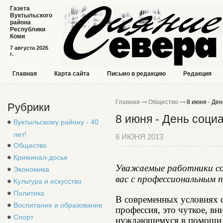
Газета
Вуктыльского
района
Республики
Коми
7 августа 2026
г.
Главная
Карта сайта
Письмо в редакцию
Редакция
Главная
Общество
8 июня - Ден
Рубрики
8 июня - День соци
Вуктыльскому району - 40
лет!
6 ИЮНЯ 2013
Общество
Криминал-досье
Уважаемые работники со
Экономика
вас с профессиональным 
Культура и искусство
Политика
В современных условиях с
Воспитание и образование
профессия, это чуткое, в
Спорт
нуждающемуся в помощи и