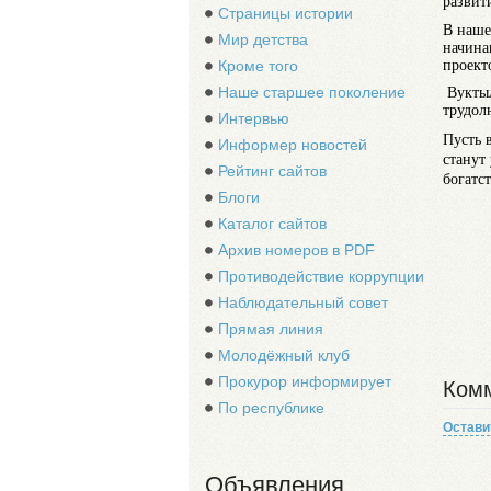
развит
Страницы истории
В наше
Мир детства
начина
проект
Кроме того
Наше старшее поколение
Вуктыл
трудол
Интервью
Пусть 
Информер новостей
станут
Рейтинг сайтов
богатс
Блоги
Каталог сайтов
Архив номеров в PDF
Противодействие коррупции
Наблюдательный совет
Прямая линия
Молодёжный клуб
Прокурор информирует
Комм
По республике
Остави
Объявления