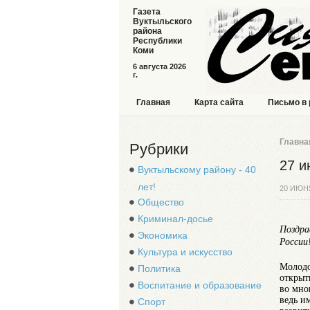
Газета
Вуктыльского
района
Республики
Коми
6 августа 2026
г.
Главная
Карта сайта
Письмо в
Главна
Рубрики
27 и
Вуктыльскому району - 40
лет!
20 ИЮН
Общество
Криминал-досье
Поздра
Экономика
России
Культура и искусство
Молодо
Политика
открыт
Воспитание и образование
во мно
ведь и
Спорт