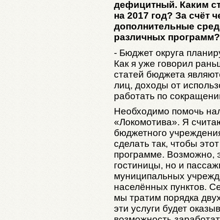
дефицитный. Каким ст
на 2017 год? За счёт 
дополнительные сред
различных программ?
- Бюджет округа планир
Как я уже говорил ран
статей бюджета являют
лиц, доходы от исполь
работать по сокращени
Необходимо помочь на
«Локомотива». Я считаю
бюджетного учреждения
сделать так, чтобы это
программе. Возможно, э
гостиницы, но и пассаж
муниципальных учрежде
населённых пунктов. Се
мы тратим порядка дву
эти услуги будет оказы
возможность заработать