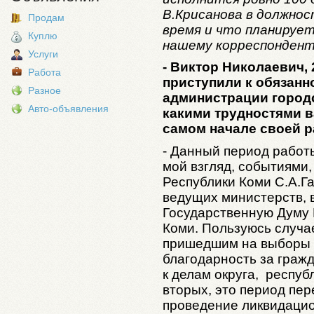
В.Крисанова в должнос
Продам
время и что планирует
Куплю
нашему корреспондент
Услуги
- Виктор Николаевич, 
Работа
приступили к обязанн
Разное
администрации городс
Авто-объявления
какими трудностями в
самом начале своей 
- Данный период работ
мой взгляд, событиями,
Республики Коми С.А.Г
ведущих министерств, 
Государственную Думу 
Коми. Пользуюсь случа
пришедшим на выборы и
благодарность за граж
к делам округа, респуб
вторых, это период пер
проведение ликвидацио