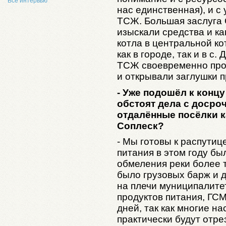
Все интервью
нас единственная), и с
ТСЖ. Большая заслуга 
изыскали средства и к
котла в центральной ко
как в городе, так и в с
ТСЖ своевременно про
и открывали заглушки п
- Уже подошёл к концу
обстоят дела с досро
отдалённые посёлки ка
Соплеск?
- Мы готовы к распутиц
питания в этом году бы
обмеления реки более 
было грузовых барж и д
на плечи муниципалите
продуктов питания, ГСМ
дней, так как многие н
практически будут отре