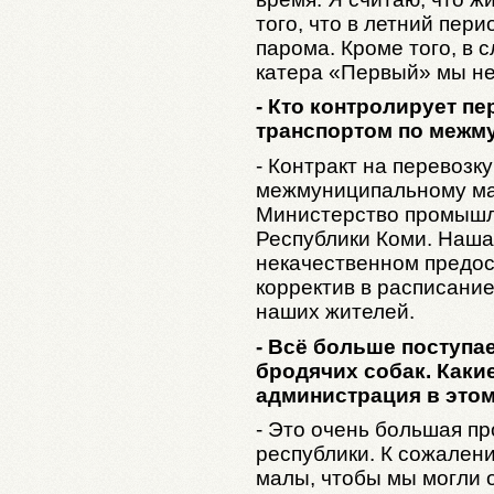
того, что в летний пер
парома. Кроме того, в 
катера «Первый» мы н
- Кто контролирует п
транспортом по межм
- Контракт на перевозк
межмуниципальному ма
Министерство промышле
Республики Коми. Наша 
некачественном предос
корректив в расписани
наших жителей.
- Всё больше поступае
бродячих собак. Каки
администрация в это
- Это очень большая п
республики. К сожален
малы, чтобы мы могли 