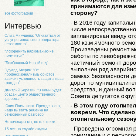
принимаются для изм
сторону?
все фотографии
- В 2016 году капитальн
Интервью
числе непосредственно
запланирован ввиду от
Ольга Микушева: "Отказаться от
услуг регионального оператора
180 кв.м ямочного ремо
невозможно"
Произведены ремонт мо
"Искоренить наркоманию не
работы по левобережно
получится"
частичный ремонт доро
"БезОпасный Новый год"
выполнен ряд аварийно
Эдуард Аверин: "От
профессионализма юристов
рамках безопасности д
зависит успешность защиты прав
дорог по муниципалит
граждан"
средства, и данный во
Дмитрий Березин: "В Коми будет
создан центр общественного
Совета депутатов округ
здоровья"
- В этом году отопите
Юлия Пасынкова: Прежде всего,
надо вызвать ребенка на
вовремя. Что сделано
откровенный разговор
отопительному сезон
Не кочегары мы, не плотники...
- Проведена огромная 
15 лет на службе людям
понимание и с ресурсо