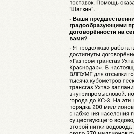
поставок. Помощь оказ
“Шапкин”.
- Ваши предшественни
градообразующими пр
договорённости на се
вами?
- Я продолжаю работат
достигнуты договорённ
«Газпром трансгаз Ухт
Краснодар». В настоящ
ВЛПУМГ для отсыпки го
тысяча кубометров пес
трансгаз Ухта» заплан
внутрипромысловой, но
города до КС-3. На эти
порядка 200 миллионов
снабжения населения п
существующего водовод
второй нитки водовода
около 370 миллионов р