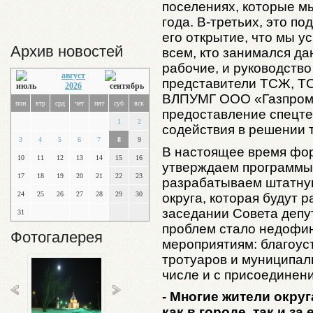
поселениях, которые м
года. В-третьих, это по
его открытие, что мы 
Архив новостей
всем, кто занимался д
рабочие, и руководств
август
представители ТСЖ, ТС
2026
ВЛПУМГ ООО «Газпром 
пон
втр
срд
чет
пят
суб
вск
предоставление спецте
1
2
содействия в решении 
3
4
5
6
7
8
9
В настоящее время фор
10
11
12
13
14
15
16
утверждаем программы н
17
18
19
20
21
22
23
разрабатываем штатну
24
25
26
27
28
29
30
округа, которая будут 
заседании Совета депут
31
проблем стало недофи
Фотогалерея
мероприятиям: благоуст
тротуаров и муниципаль
числе и с присоединен
- Многие жители округ
как в городе, так и з