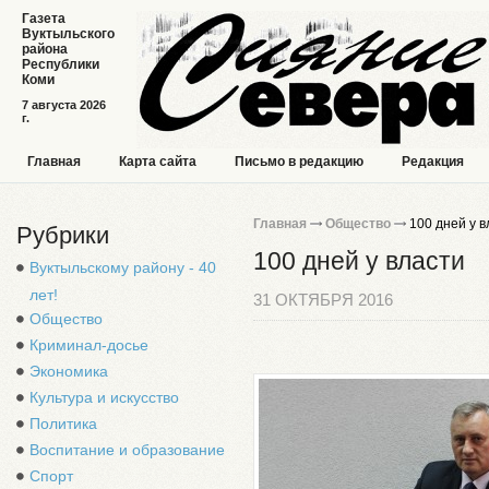
Газета
Вуктыльского
района
Республики
Коми
7 августа 2026
г.
Главная
Карта сайта
Письмо в редакцию
Редакция
Главная
Общество
100 дней у в
Рубрики
100 дней у власти
Вуктыльскому району - 40
лет!
31 ОКТЯБРЯ 2016
Общество
Криминал-досье
Экономика
Культура и искусство
Политика
Воспитание и образование
Спорт