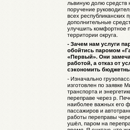
львиную долю средств 
поручение руководител
всех республиканских п
дополнительные средст
улучшить комфортное 
территории округа.
- Зачем нам услуги п
обойтись паромом «Га
«Первый». Они замеч
работой, а отказ от у
сэкономить бюджетные
- Изначально грузопас
изготовлен по заявке 
транспорта и энергетик
переправе через р. Печ
наиболее важных его ф
пассажиров и автотран
работы переправы чере
ушёл, паром на перепр
время. Я считаю, что ж