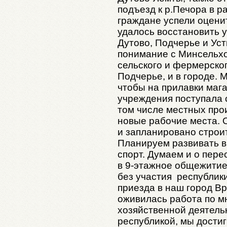
подъезд к р.Печора в р
граждане успели оцени
удалось восстановить 
Дутово, Подчерье и Уст
понимание с Минсельхо
сельского и фермерског
Подчерье, и в городе. 
чтобы на прилавки маг
учреждения поступала с
том числе местных про
новые рабочие места. 
и запланировано строи
Планируем развивать в
спорт. Думаем и о пере
в 9-этажное общежитие
без участия республик
приезда в наш город Вр
оживилась работа по м
хозяйственной деятель
республикой, мы дости