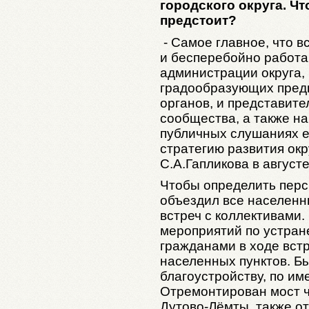
городского округа. Чт
предстоит?
- Самое главное, что в
и бесперебойно работаю
администрации округа, 
градообразующих пред
органов, и представите
сообщества, а также н
публичных слушаниях 
стратегию развития окр
С.А.Гапликова в августе
Чтобы определить персп
объездил все населенн
встреч с коллективами.
мероприятий по устран
гражданами в ходе встр
населенных пунктов. Б
благоустройству, по и
Отремонтирован мост ч
Дутово-Лёмты, также 