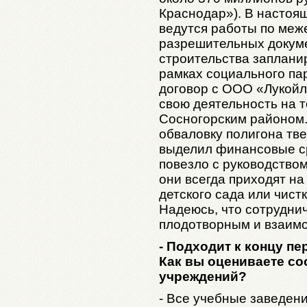
Краснодар»). В настоящ
ведутся работы по меж
разрешительных докуме
строительства запланир
рамках социального па
договор с ООО «Лукойл
свою деятельность на т
Сосногорским районом.
обваловку полигона тве
выделил финансовые с
повезло с руководство
они всегда приходят на
детского сада или чистк
Надеюсь, что сотруднич
плодотворным и взаим
- Подходит к концу пе
Как вы оцениваете с
учреждений?
- Все учебные заведен