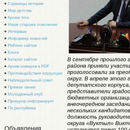
Страницы истории
Мир детства
Кроме того
Наше старшее поколение
Интервью
Информер новостей
Рейтинг сайтов
Блоги
В сентябре прошлого 
Каталог сайтов
района приняли участи
Архив номеров в PDF
проголосовали за прео
Противодействие коррупции
округ. В апреле этого
Наблюдательный совет
депутатского корпуса
Прямая линия
представители градоо
Молодёжный клуб
бюджетных организаци
Прокурор информирует
внеочередном заседани
По республике
нескольких кандидато
должность руководите
округа «Вуктыл» Викто
Объявления
исполнится ровно 100 