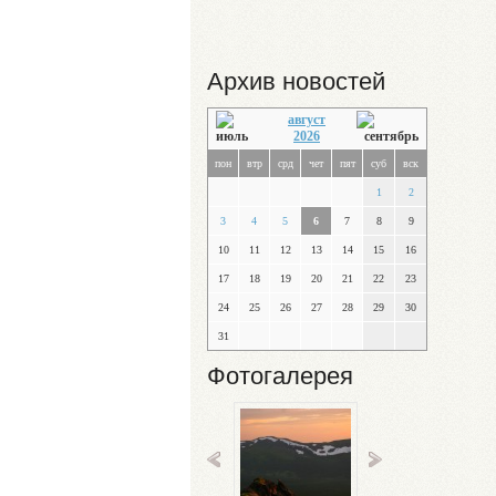
Архив новостей
август
2026
пон
втр
срд
чет
пят
суб
вск
1
2
3
4
5
6
7
8
9
10
11
12
13
14
15
16
17
18
19
20
21
22
23
24
25
26
27
28
29
30
31
Фотогалерея