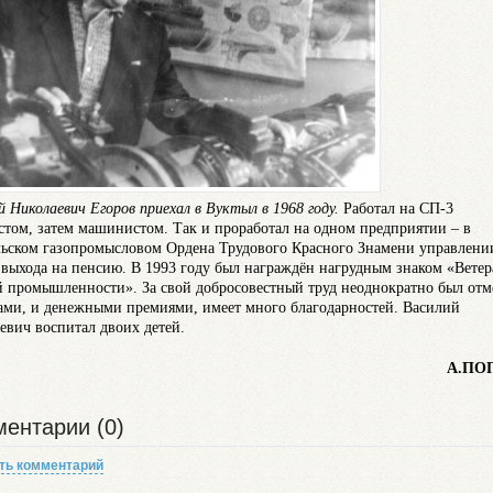
й Николаевич Егоров приехал в Вуктыл в 1968 году.
Работал на СП-3
стом, затем машинистом. Так и проработал на одном предприятии – в
ьском газопромысловом Ордена Трудового Красного Знамени управлени
 выхода на пенсию. В 1993 году был награждён нагрудным знаком «Ветер
й промышленности». За свой добросовестный труд неоднократно был отм
ами, и денежными премиями, имеет много благодарностей. Василий
евич воспитал двоих детей.
А.ПО
ентарии (0)
ть комментарий