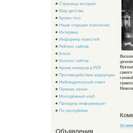
Страницы истории
Мир детства
Кроме того
Наше старшее поколение
Интервью
Информер новостей
Рейтинг сайтов
Блоги
Васили
Каталог сайтов
дизели
Вуктыл
Архив номеров в PDF
самого
Противодействие коррупции
газово
Наблюдательный совет
грамот
Никола
Прямая линия
Молодёжный клуб
Прокурор информирует
По республике
Комм
Остави
Объявления