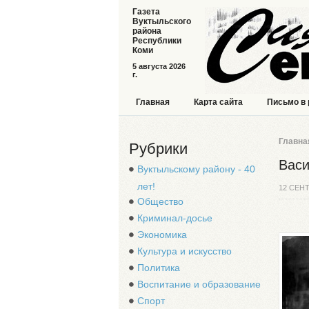
Газета
Вуктыльского
района
Республики
Коми
5 августа 2026
г.
Главная
Карта сайта
Письмо в
Главна
Рубрики
Васи
Вуктыльскому району - 40
лет!
12 СЕН
Общество
Криминал-досье
Экономика
Культура и искусство
Политика
Воспитание и образование
Спорт