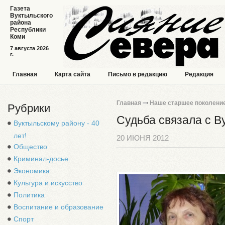
Газета
Вуктыльского
района
Республики
Коми
7 августа 2026
г.
Главная
Карта сайта
Письмо в редакцию
Редакция
Главная
Наше старшее поколени
Рубрики
Судьба связала с 
Вуктыльскому району - 40
лет!
20 ИЮНЯ 2012
Общество
Криминал-досье
Экономика
Культура и искусство
Политика
Воспитание и образование
Спорт