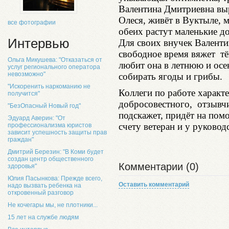
Валентина Дмитриевна вы
Олеся, живёт в Вуктыле, 
все фотографии
обеих растут маленькие до
Интервью
Для своих внучек Валенти
свободное время вяжет т
Ольга Микушева: "Отказаться от
любит она в летнюю и осе
услуг регионального оператора
невозможно"
собирать ягоды и грибы.
"Искоренить наркоманию не
Коллеги по работе характ
получится"
добросовестного, отзывчи
"БезОпасный Новый год"
подскажет, придёт на пом
Эдуард Аверин: "От
счету ветеран и у руководс
профессионализма юристов
зависит успешность защиты прав
граждан"
Дмитрий Березин: "В Коми будет
создан центр общественного
Комментарии (0)
здоровья"
Юлия Пасынкова: Прежде всего,
Оставить комментарий
надо вызвать ребенка на
откровенный разговор
Не кочегары мы, не плотники...
15 лет на службе людям