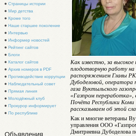
Страницы истории
Мир детства
Кроме того
Наше старшее поколение
Интервью
Информер новостей
Рейтинг сайтов
Блоги
Как известно, за высокое
Каталог сайтов
плодотворную работу на 
Архив номеров в PDF
распоряжением Главы Р
Противодействие коррупции
Дубоделовой, оператора 
Наблюдательный совет
газа Вуктыльского газоп
Прямая линия
«Газпром переработка», в
Молодёжный клуб
Почёта Республики Коми 
Прокурор информирует
рассказываем об этой сл
По республике
Как и многие ветераны В
управления ООО «Газпром
Дмитриевна Дубоделова п
Объявления