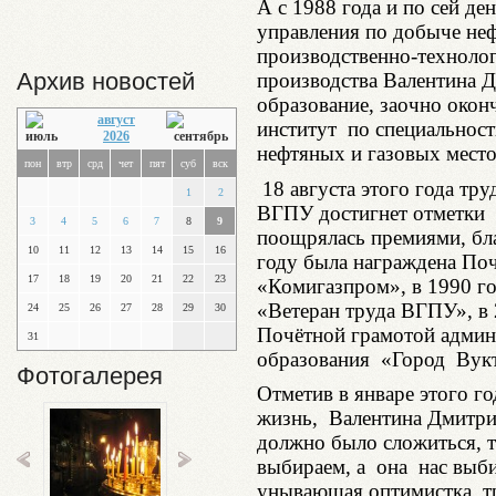
А с 1988 года и по сей де
управления по добыче неф
производственно-технолог
Архив новостей
производства Валентина 
образование, заочно око
август
институт по специальност
2026
нефтяных и газовых мест
пон
втр
срд
чет
пят
суб
вск
18 августа этого года тр
1
2
ВГПУ достигнет отметки 4
3
4
5
6
7
8
9
поощрялась премиями, бл
10
11
12
13
14
15
16
году была награждена По
17
18
19
20
21
22
23
«Комигазпром», в 1990 го
«Ветеран труда ВГПУ», в 
24
25
26
27
28
29
30
Почётной грамотой админ
31
образования «Город Вук
Фотогалерея
Отметив в январе этого го
жизнь, Валентина Дмитрие
должно было сложиться, т
выбираем, а она нас выби
унывающая оптимистка, т