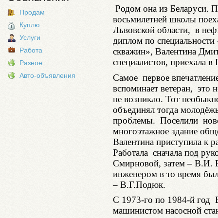
Родом она из Беларуси. 
Продам
восьмилетней школы поех
Куплю
Львовской области, в неф
Услуги
диплом по специальности
скважин», Валентина Дмит
Работа
специалистов, приехала в
Разное
Авто-объявления
Самое первое впечатление 
вспоминает ветеран, это н
не возникло. Тот необык
объединял тогда молодёжь
проблемы. Поселили нов
многоэтажное здание общ
Валентина приступила к р
Работала сначала под рук
Смирновой, затем – В.И.
инженером в то время бы
– В.Г.Подюк.
С 1973-го по 1984-й год 
машинистом насосной ста