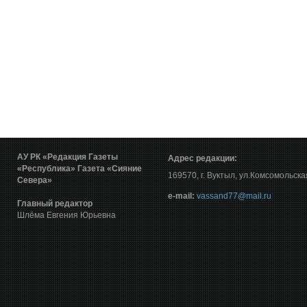
АУ РК «Редакция Газеты
Адрес редакции:
«Республика»
Газета «Сияние
169570, г. Вуктыл, ул.Комсомольска
Севера»
е-mail:
vassand77@mail.ru
Главный редактор
Шлёма Евгения Юрьевна