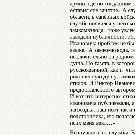
армии, где по тогдашним 
оставил сие занятие. А с
области, в сапёрных войск
службе появился у него к
замкомвзвода, тоже увле
жаждали публичности, оба
Ивановича проблем не был
языке. А замкомвзвода, то
исключительно на родном 
душа. Но газета, в которо
русскоязычной, как и чит
родственную душу, замком
стихов. И Виктор Иванов
предоставленного автором
И вот что интересно: сти
Ивановича публиковали, а 
загвоздка, наш поэт так и
подстрочника, его печатают
псих меня взял…»
Вернувшись со службы, В