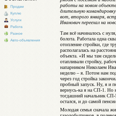
работы на новом объекте
Продам
длительную командировку 
Куплю
вот, второго января, вст
Услуги
Иванович переехал на но
Работа
Там всё начиналось с нуля
Разное
болота. Работала одна сква
Авто-объявления
отопление стройки, где т
располагалась на расстоя
объекта. «И мы там сидел
отапливали стройку, рабоч
напарником Николаем Ива
неделю – я. Потом нам по
через год стройка закончи
пробный запуск. Ну, я и п
вернусь-ка я на СП-1. Но 
тогдашний начальник СП-5
остался, и до самой пенси
Молодая семья сначала жи
газодобытчиков, в полево