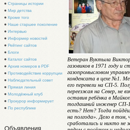
Страницы истории
Мир детства
Кроме того
Наше старшее поколение
Интервью
Информер новостей
Рейтинг сайтов
Блоги
Ветеран Вуктыла Виктор 
Каталог сайтов
газовиков в 1971 году и 
Архив номеров в PDF
газопромысловом управле
Противодействие коррупции
конденсата в цехе №1. М
Наблюдательный совет
его перевели на СП-5. По
Прямая линия
переезжая на Север, не вз
Молодёжный клуб
оставив ребёнка в Майкоп
Прокурор информирует
тогдашний инженер СП-1
По республике
есть? Нет? Тогда пойдёш
на полгода». Дело в том
сработались и никто не 
Объявления
рядом с посёлком и надол