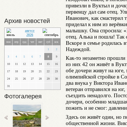
привезли в Вуктыл и дочк
первенцу дал сам отец. У
Иванович, как смастерил 
Архив новостей
приделал к ним из верёвки
малышку. Она спросила: «П
август
2026
отец. Алька и пошла! Так 
Вскоре в семье родилась в
пон
втр
срд
чет
пят
суб
вск
Надеждой.
1
2
3
4
5
6
7
8
9
Как-то незаметно прошли г
из них 42 он живёт в Вук
10
11
12
13
14
15
16
обе дочери живут на юге, 
17
18
19
20
21
22
23
олимпийской стройке в Со
24
25
26
27
28
29
30
два внука у Виктора Ивано
31
ветеран отправился на юг,
съездить ненадолго. Посто
Фотогалерея
дочери, особенно младшая
пожить и не смог: давлен
Здесь он живёт один, но 
общественной жизни. Вик