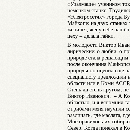
«Уралмаше» учеником тока
немецком станке. Трудилс
«Электросетях» города Буд
Майкопе: на двух станках 
женился, жену себе нашёл 
цеху – делала гайки.
В молодости Виктор Иван
лирические: о любви, о п
природе стала решающим 
после окончания Майкопс
природы он оценил ещё на
специалисту предложили 
области или в Коми АССР,
Степь да степь кругом, не 
Виктор Иванович. – А Ко
областью, и я вспомнил та
с грибами меня научили с
различать, где маслята, г
Мне нравилось их собират
Север. Когда приехал в Ко