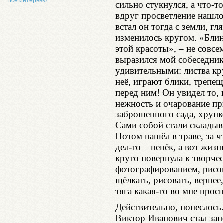
Все интервью
сильно стукнулся, а что-т
вдруг просветление нашло
встал он тогда с земли, г
изменилось кругом. «Блин,
этой красоты», – не совс
выразился мой собеседник
удивительными: листва кр
неё, играют блики, трепещ
перед ним! Он увидел то,
нежность и очарование пр
заброшенного сада, хрупко
Сами собой стали складыв
Потом нашёл в траве, за ч
дел-то – пенёк, а вот жиз
круто повернула к творче
фотографированием, рисо
щёлкать, рисовать, вернее
тяга какая-то во мне прос
Действительно, понеслось
Виктор Иванович стал зап