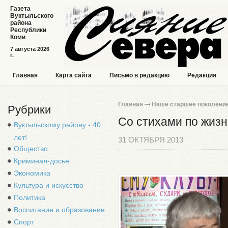
Газета
Вуктыльского
района
Республики
Коми
7 августа 2026
г.
Главная
Карта сайта
Письмо в редакцию
Редакция
Главная
Наше старшее поколени
Рубрики
Со стихами по жизн
Вуктыльскому району - 40
лет!
31 ОКТЯБРЯ 2013
Общество
Криминал-досье
Экономика
Культура и искусство
Политика
Воспитание и образование
Спорт