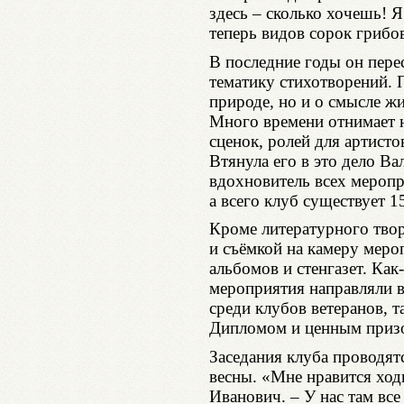
здесь – сколько хочешь! Я
теперь видов сорок грибо
В последние годы он пере
тематику стихотворений. 
природе, но и о смысле 
Много времени отнимает н
сценок, ролей для артист
Втянула его в это дело Ва
вдохновитель всех меропр
а всего клуб существует 1
Кроме литературного твор
и съёмкой на камеру меро
альбомов и стенгазет. Как
мероприятия направляли 
среди клубов ветеранов, 
Дипломом и ценным приз
Заседания клуба проводятс
весны. «Мне нравится ход
Иванович. – У нас там все