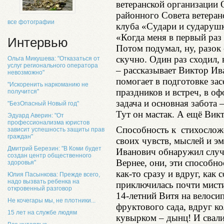
ветеранской организации 
районного Совета ветеран
все фотографии
клуба «Судари и сударушк
«Когда меня в первый раз 
Интервью
Потом подумал, ну, разок
скучно. Один раз сходил,
Ольга Микушева: "Отказаться от
услуг регионального оператора
– рассказывает Виктор Ив
невозможно"
помогает в подготовке зас
"Искоренить наркоманию не
праздников и встреч, в оф
получится"
задача и основная забота 
"БезОпасный Новый год"
Тут он мастак. А ещё Вик
Эдуард Аверин: "От
профессионализма юристов
Способность к стихослож
зависит успешность защиты прав
граждан"
своих чувств, мыслей и э
Дмитрий Березин: "В Коми будет
Иванович обнаружил случа
создан центр общественного
Вернее, они, эти способн
здоровья"
как-то сразу и вдруг, как
Юлия Пасынкова: Прежде всего,
надо вызвать ребенка на
приключилась почти мисти
откровенный разговор
14-летний Витя на велоси
Не кочегары мы, не плотники...
фруктового сада, вдруг ко
15 лет на службе людям
кувырком – дынц! И свали