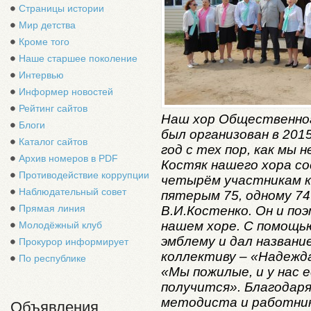
Страницы истории
Мир детства
Кроме того
Наше старшее поколение
Интервью
Информер новостей
Рейтинг сайтов
Наш хор Общественног
Блоги
был организован в 201
Каталог сайтов
год с тех пор, как мы
Архив номеров в PDF
Костяк нашего хора со
Противодействие коррупции
четырём участникам ко
Наблюдательный совет
пятерым 75, одному 74
Прямая линия
В.И.Костенко. Он и поэ
нашем хоре. С помощь
Молодёжный клуб
эмблему и дал назван
Прокурор информирует
коллективу – «Надежда
По республике
«Мы пожилые, и у нас е
получится». Благодар
методиста и работник
Объявления