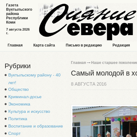
Газета
Вуктыльского
района
Республики
Коми
7 августа 2026
г.
Главная
Карта сайта
Письмо в редакцию
Редакция
Главная
Наше старшее поколени
Рубрики
Самый молодой в х
Вуктыльскому району - 40
лет!
8 АВГУСТА 2016
Общество
Криминал-досье
Экономика
Культура и искусство
Политика
Воспитание и образование
Спорт