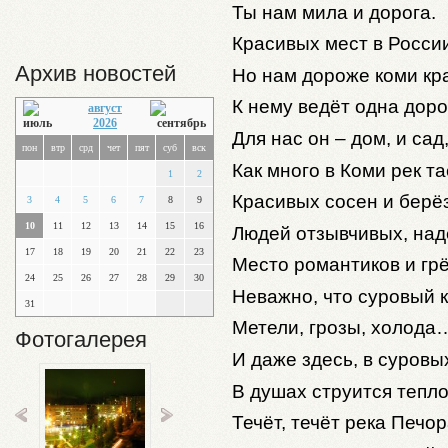
Ты нам мила и дорога.
Красивых мест в России
Архив новостей
Но нам дороже коми кр
К нему ведёт одна доро
август
2026
Для нас он – дом, и сад,
пон
втр
срд
чет
пят
суб
вск
Как много в Коми рек т
1
2
Красивых сосен и берёз
3
4
5
6
7
8
9
10
11
12
13
14
15
16
Людей отзывчивых, на
17
18
19
20
21
22
23
Место романтиков и грё
24
25
26
27
28
29
30
Неважно, что суровый 
31
Метели, грозы, холода
Фотогалерея
И даже здесь, в суровы
В душах струится тепло
Течёт, течёт река Печо