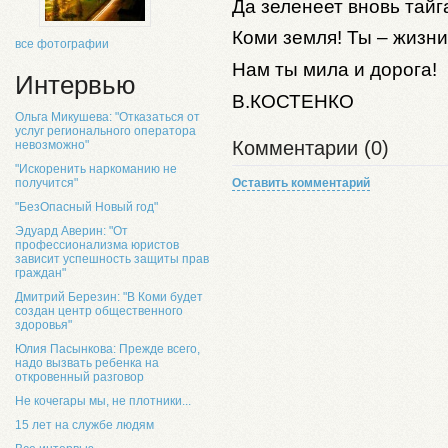
Да зеленеет вновь тайг
Коми земля! Ты – жизни
все фотографии
Нам ты мила и дорога!
Интервью
В.КОСТЕНКО
Ольга Микушева: "Отказаться от
услуг регионального оператора
Комментарии (0)
невозможно"
"Искоренить наркоманию не
получится"
Оставить комментарий
"БезОпасный Новый год"
Эдуард Аверин: "От
профессионализма юристов
зависит успешность защиты прав
граждан"
Дмитрий Березин: "В Коми будет
создан центр общественного
здоровья"
Юлия Пасынкова: Прежде всего,
надо вызвать ребенка на
откровенный разговор
Не кочегары мы, не плотники...
15 лет на службе людям