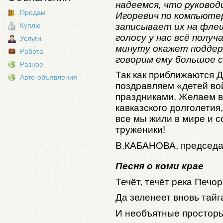
надеемся, что руковод
Продам
Игоревич по компьютер
записывает их на флеш
Куплю
голосу у нас всё получ
Услуги
минуту окажет поддер
Работа
говорим ему большое с
Разное
Так как приближаются Д
Авто-объявления
поздравляем «детей во
праздниками. Желаем в
кавказского долголетия
все мы жили в мире и с
труженики!
В.КАБАНОВА,
председа
Песня о коми крае
Течёт, течёт река Печо
Да зеленеет вновь тайг
И необъятные просторы