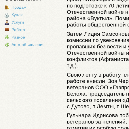
по подготовке к 70-лет
Продам
Отечественной войне н
Куплю
района «Вуктыл». Помим
Услуги
работы общественной о
Работа
Затем Лидия Самсонова
Разное
комиссии по увековечи
Авто-объявления
пропавших без вести и
Отечественной войны и
конфликтов (Афганиста
т.д.).
Свою лепту в работу п
работе внесли Зоя Чер
ветеранов ООО «Газпро
Белоха, председатель 
сельского поселения «Д
с.Дутово, п.Лемты, п.Ш
Гульнара Идрисова поб
ветеранов за нелёгкий,
отметив их особую рол