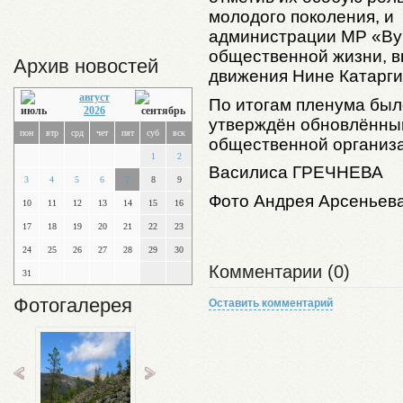
молодого поколения, и
администрации МР «Вук
общественной жизни, в
Архив новостей
движения Нине Катарги
август
По итогам пленума был
2026
утверждён обновлённы
пон
втр
срд
чет
пят
суб
вск
общественной организа
1
2
Василиса
ГРЕЧНЕВА
3
4
5
6
7
8
9
Фото Андрея Арсеньев
10
11
12
13
14
15
16
17
18
19
20
21
22
23
24
25
26
27
28
29
30
Комментарии (0)
31
Фотогалерея
Оставить комментарий