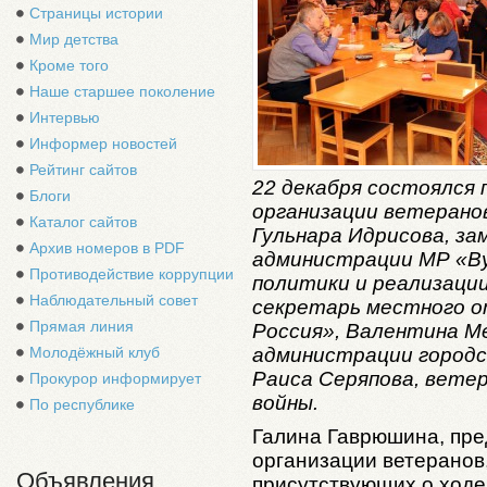
Страницы истории
Мир детства
Кроме того
Наше старшее поколение
Интервью
Информер новостей
Рейтинг сайтов
22 декабря состоялся
Блоги
организации ветеранов
Каталог сайтов
Гульнара Идрисова, з
Архив номеров в PDF
администрации МР «Ву
Противодействие коррупции
политики и реализаци
Наблюдательный совет
секретарь местного о
Прямая линия
Россия», Валентина М
администрации городс
Молодёжный клуб
Раиса Серяпова, вете
Прокурор информирует
войны.
По республике
Галина Гаврюшина, пр
организации ветерано
Объявления
присутствующих о ходе