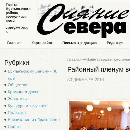
Газета
Вуктыльского
района
Республики
Коми
7 августа 2026
г.
Главная
Карта сайта
Письмо в редакцию
Редакция
Главная
Наше старшее поколени
Рубрики
Районный пленум в
Вуктыльскому району - 40
лет!
30 ДЕКАБРЯ 2014
Общество
Криминал-досье
Экономика
Культура и искусство
Политика
Воспитание и образование
Спорт