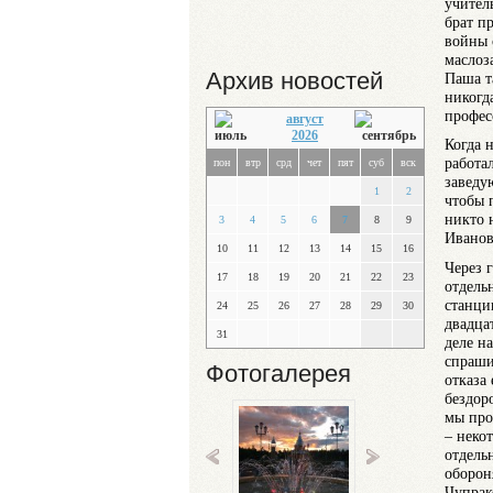
учител
брат п
войны 
маслоз
Архив новостей
Паша т
никогд
профе
август
2026
Когда 
работа
пон
втр
срд
чет
пят
суб
вск
заведу
1
2
чтобы 
никто 
3
4
5
6
7
8
9
Иванов
10
11
12
13
14
15
16
Через 
17
18
19
20
21
22
23
отдель
станци
24
25
26
27
28
29
30
двадца
31
деле н
спраши
Фотогалерея
отказа
бездор
мы про
– неко
отдель
оборон
Чупрак