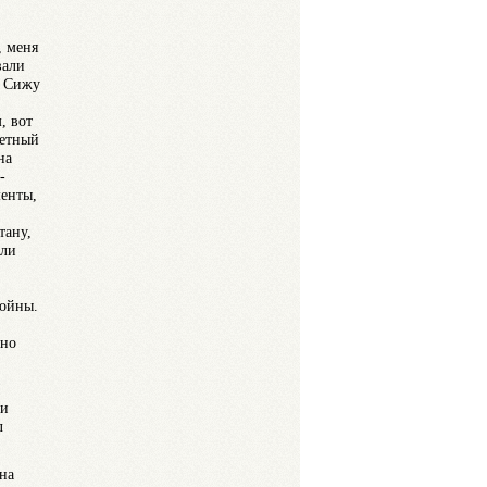
, меня
вали
. Сижу
, вот
ретный
на
-
менты,
тану,
сли
войны.
кно
!
ки
л
на