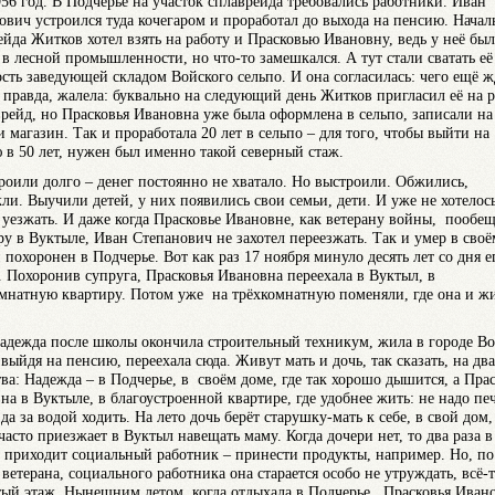
56 год. В Подчерье на участок сплаврейда требовались работники. Иван
ович устроился туда кочегаром и проработал до выхода на пенсию. Начал
ейда Житков хотел взять на работу и Прасковью Ивановну, ведь у неё бы
 в лесной промышленности, но что-то замешкался. А тут стали сватать её
сть заведующей складом Войского сельпо. И она согласилась: чего ещё ж
 правда, жалела: буквально на следующий день Житков пригласил её на 
врейд, но Прасковья Ивановна уже была оформлена в сельпо, записали на
и магазин. Так и проработала 20 лет в сельпо – для того, чтобы выйти на
 в 50 лет, нужен был именно такой северный стаж.
роили долго – денег постоянно не хватало. Но выстроили. Обжились,
ли. Выучили детей, у них появились свои семьи, дети. И уже не хотелос
 уезжать. И даже когда Прасковье Ивановне, как ветерану войны, пообе
ру в Вуктыле, Иван Степанович не захотел переезжать. Так и умер в своё
 похоронен в Подчерье. Вот как раз 17 ноября минуло десять лет со дня е
. Похоронив супруга, Прасковья Ивановна переехала в Вуктыл, в
мнатную квартиру. Потом уже на трёхкомнатную поменяли, где она и ж
адежда после школы окончила строительный техникум, жила в городе Во
 выйдя на пенсию, переехала сюда. Живут мать и дочь, так сказать, на два
тва: Надежда – в Подчерье, в своём доме, где так хорошо дышится, а Пра
на в Вуктыле, в благоустроенной квартире, где удобнее жить: не надо пе
да за водой ходить. На лето дочь берёт старушку-мать к себе, в свой дом,
часто приезжает в Вуктыл навещать маму. Когда дочери нет, то два раза в
 приходит социальный работник – принести продукты, например. Но, по
 ветерана, социального работника она старается особо не утруждать, всё-
тый этаж. Нынешним летом, когда отдыхала в Подчерье, Прасковья Иван