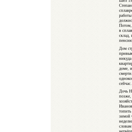
Шёл 19
Степан
сплавр
работы
должно
Потом,
в спла
склад, 
пенсию
Дом ст
привык
никуда
кварти
доме, и
смерти
одноко
сейчас.
Дочь Н
позже,
хозяйс
Иванов
топить 
зимой 
неделю
словам
четвёр