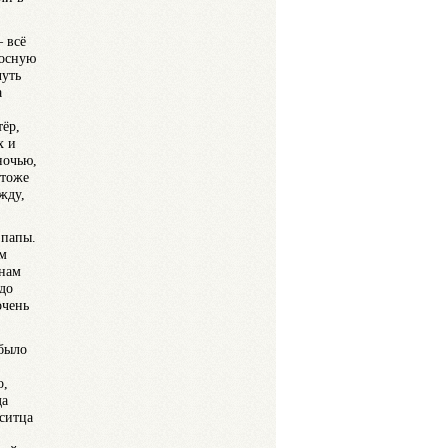
– всё
косную
чуть
а
тёр,
х и
ночью,
 тоже
жду,
 папы.
им
 нам
 до
очень
 было
о,
да
 ситца