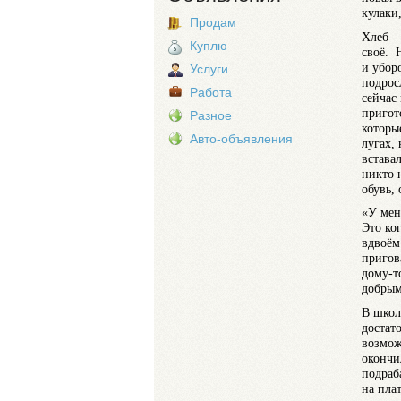
кулаки,
Продам
Хлеб –
Куплю
своё. 
и убор
Услуги
подрос
Работа
сейчас 
пригот
Разное
которы
Авто-объявления
лугах,
вставал
никто 
обувь, 
«У мен
Это ко
вдвоём
пригова
дому-т
добрым
В школ
достат
возмож
окончи
подраб
на плат