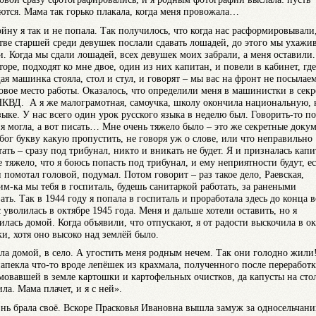
ются. Мама так горько плакала, когда меня провожала…
ойну я так и не попала. Так получилось, что когда нас расформировывали
стве старшей среди девушек послали сдавать лошадей, до этого мы ухажи
и. Когда мы сдали лошадей, всех девушек моих забрали, а меня оставили
торе, подходят ко мне двое, один из них капитан, и повели в кабинет, где
я машинка стояла, стол и стул, и говорят – мы вас на фронт не посылаем
овое место работы. Оказалось, что определили меня в машинистки в сек
НКВД. А я же малограмотная, самоучка, школу окончила национальную, 
зыке. У нас всего один урок русского языка в неделю был. Говорить-то по
 я могла, а вот писать… Мне очень тяжело было – это же секретные доку
 бог букву какую пропустить, не говоря уж о слове, или что неправильно
ать – сразу под трибунал, никто и вникать не будет. Я и призналась капи
е тяжело, что я боюсь попасть под трибунал, и ему неприятности будут, е
н помотал головой, подумал. Потом говорит – раз такое дело, Раевская,
им-ка мы тебя в госпиталь, будешь санитаркой работать, за ранеными
ать. Так в 1944 году я попала в госпиталь и проработала здесь до конца 
 уволилась в октябре 1945 года. Меня и дальше хотели оставить, но я
илась домой. Когда объявили, что отпускают, я от радости выскочила в о
ки, хотя оно высоко над землёй было.
ла домой, в село. А угостить меня родным нечем. Так они голодно жили
апекла что-то вроде лепёшек из крахмала, полученного после переработ
мовавшей в земле картошки и картофельных очистков, да капусты на сто
ла. Мама плачет, и я с ней».
нь брала своё. Вскоре Прасковья Ивановна вышла замуж за односельчани