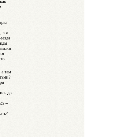
 как
м
трял
 а я
реезда
ежды
явился
вья
что
 а там
етьми?
три
ись до
сь –
ать?