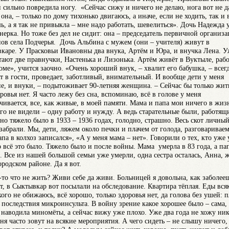
и сильно повредила ногу. «Сейчас сижу и ничего не делаю, нога вот не да
она, – только по дому тихонько двигаюсь, а иначе, если не ходить, так и 
ь, а я так не привыкла – мне надо работать, шевелиться». Дочь Надежда 
нерка. Но тоже без дел не сидит: она – председатель первичной организ
нов села Подчерья. Дочь Альбина с мужем (они – учителя) живут в
каре. У Прасковьи Ивановны два внука, Артём и Юра, и внучка Лена. У
тают две правнучки, Настенька и Лизонька. Артём живёт в Вуктыле, рабо
оме», учится заочно. «Очень хороший внук, – хвалит его бабушка, – всег
ет в гости, проведает, заботливый, внимательный. И вообще дети у меня
е, и внуки, – подытоживает 90-летняя женщина. – Сейчас бы только жить
ровья нет. Я часто лежу без сна, вспоминаю, всё в голове у меня
чивается, все, как живые, в моей памяти. Мама и папа мои ничего в жиз
го не видели – одну работу и нужду. А ведь старательные были, работящ
но тяжело было в 1933 – 1936 годах, голодно, страшно. Весь скот личный
 забрали. Мы, дети, ляжем около печки и плачем от голода, разговаривае
апа в колхоз записался», «А у меня мама – нет». Говорили о тех, кто уже 
 всё это было. Тяжело было и после войны. Мама умерла в 83 года, а па
. Все из нашей большой семьи уже умерли, одна сестра осталась, Анна, 
ородском районе. Да я вот.
-то что не жить? Живи себе да живи. Больницей я довольна, как заболее
т, в Сыктывкар вот посылали на обследование. Квартира тёплая. Еды вся
кого не обижаюсь, всё хорошо, только здоровья нет, да голова без ушей: 
 последствия микроинсульта. В войну зрение какое хорошее было – сама,
, наводила миномёты, а сейчас вижу уже плохо. Уже два года не хожу ник
еня часто зовут на всякие мероприятия. А чего сидеть – не слышу ничего