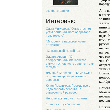
пораду
А на в
все фотографии
в каче
за ним
Интервью
я в кон
пишуща
Ольга Микушева: "Отказаться от
ваше н
услуг регионального оператора
отдел 
невозможно"
коми я
"Искоренить наркоманию не
русски
получится"
не дай
"БезОпасный Новый год"
напечат
что мн
Эдуард Аверин: "От
профессионализма юристов
что. О
зависит успешность защиты прав
отправ
граждан"
ухажив
В запас
Дмитрий Березин: "В Коми будет
создан центр общественного
попрос
здоровья"
каптёр
Юлия Пасынкова: Прежде всего,
Приеха
надо вызвать ребенка на
Мама н
откровенный разговор
перези
Не кочегары мы, не плотники...
постави
15 лет на службе людям
Но жиз