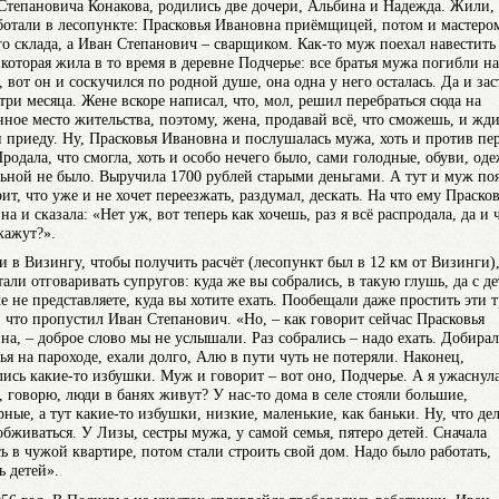
Степановича Конакова, родились две дочери, Альбина и Надежда. Жили,
аботали в лесопункте: Прасковья Ивановна приёмщицей, потом и мастеро
о склада, а Иван Степанович – сварщиком. Как-то муж поехал навестить
, которая жила в то время в деревне Подчерье: все братья мужа погибли на
, вот он и соскучился по родной душе, она одна у него осталась. Да и зас
 три месяца. Жене вскоре написал, что, мол, решил перебраться сюда на
нное место жительства, поэтому, жена, продавай всё, что сможешь, и жди,
и приеду. Ну, Прасковья Ивановна и послушалась мужа, хоть и против пе
Продала, что смогла, хоть и особо нечего было, сами голодные, обуви, од
ьной не было. Выручила 1700 рублей старыми деньгами. А тут и муж по
ит, что уже и не хочет переезжать, раздумал, дескать. На что ему Праско
а и сказала: «Нет уж, вот теперь как хочешь, раз я всё распродала, да и 
 скажут?».
и в Визингу, чтобы получить расчёт (лесопункт был в 12 км от Визинги),
тали отговаривать супругов: куда же вы собрались, в такую глушь, да с д
е не представляете, куда вы хотите ехать. Пообещали даже простить эти 
, что пропустил Иван Степанович. «Но, – как говорит сейчас Прасковья
на, – доброе слово мы не услышали. Раз собрались – надо ехать. Добирал
ья на пароходе, ехали долго, Алю в пути чуть не потеряли. Наконец,
лись какие-то избушки. Муж и говорит – вот оно, Подчерье. А я ужаснула
о, говорю, люди в банях живут? У нас-то дома в селе стояли большие,
рные, а тут какие-то избушки, низкие, маленькие, как баньки. Ну, что дел
обживаться. У Лизы, сестры мужа, у самой семья, пятеро детей. Сначала
ь в чужой квартире, потом стали строить свой дом. Надо было работать,
ь детей».