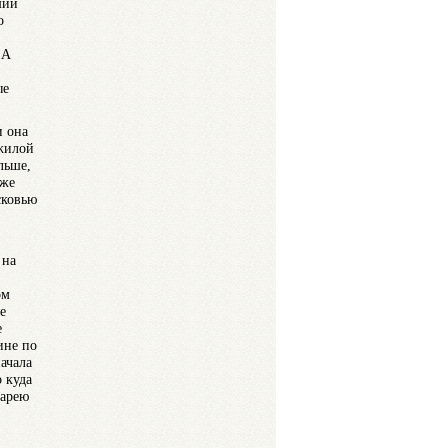
ший
о
 А
ые
и она
ожилой
льше,
уже
сковью
 на
ом
е
е
ине по
ачала
 куда
тарею
,