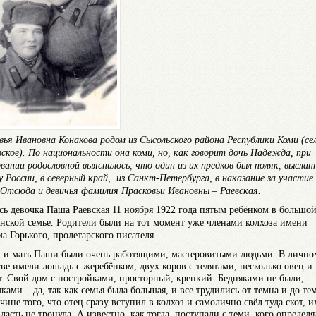
вья Ивановна Конакова родом из Сысольского района Республики Коми (се
вское). По национальности она коми, но, как говорит дочь Надежда, при
овании родословной выяснилось, что один из их предков был поляк, выслан
у России, в северный край, из Санкт-Петербурга, в наказание за участие 
 Отсюда и девичья фамилия Прасковьи Ивановны – Раевская.
сь девочка Паша Раевская 11 ноября 1922 года пятым ребёнком в большо
янской семье. Родители были на тот момент уже членами колхоза имени
а Горького, пролетарского писателя.
, и мать Паши были очень работящими, мастеровитыми людьми. В лично
тве имели лошадь с жеребёнком, двух коров с телятами, несколько овец и
т. Свой дом с постройками, просторный, крепкий. Бедняками не были,
ками – да, так как семья была большая, и все трудились от темна и до те
ине того, что отец сразу вступил в колхоз и самолично свёл туда скот, и
власть не тронула. А известно, как тогда поступали с теми, кого определя