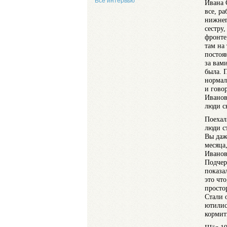
Все интервью
Ивана 
все, р
нижнег
сестру
фронте
там на
постоя
за вам
была. 
нормал
и говор
Ивановн
люди
Поехал
люди с
Вы даж
месяца
Иванов
Подчер
показа
это чт
просто
Стали 
ютилис
кормит