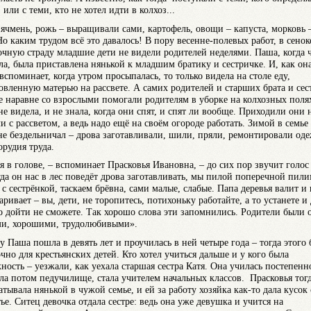
 или с теми, кто не хотел идти в колхоз...
 ячмень, рожь – выращивали сами, картофель, овощи – капуста, морковь 
Но каким трудом всё это давалось! В пору весенне-полевых работ, в сено
очную страду младшие дети не видели родителей неделями. Паша, когда 
ла, была приставлена нянькой к младшим братику и сестричке. И, как он
вспоминает, когда утром просыпалась, то только видела на столе еду,
овленную матерью на рассвете. А самих родителей и старших брата и сес
е наравне со взрослыми помогали родителям в уборке на колхозных поля
 не видела, и не знала, когда они спят, и спят ли вообще. Приходили они 
и с рассветом, а ведь надо ещё на своём огороде работать. Зимой в семье
не бездельничал – дрова заготавливали, шили, пряли, ремонтировали оде
орудия труда.
я в голове, – вспоминает Прасковья Ивановна, – до сих пор звучит голос
гда он нас в лес поведёт дрова заготавливать, мы пилой поперечной пил
 с сестрёнкой, таскаем брёвна, сами малые, слабые. Папа деревья валит и
ривает – вы, дети, не торопитесь, потихоньку работайте, а то устанете и
о дойти не сможете. Так хорошо слова эти запомнились. Родители были 
и, хорошими, трудолюбивыми».
у Паша пошла в девять лет и проучилась в ней четыре года – тогда этого
очно для крестьянских детей. Кто хотел учиться дальше и у кого была
ность – уезжали, как уехала старшая сестра Катя. Она училась постепенн
ла потом педучилище, стала учителем начальных классов. Прасковья тог
атывала нянькой в чужой семье, и ей за работу хозяйка как-то дала кусок
ье. Ситец девочка отдала сестре: ведь она уже девушка и учится на