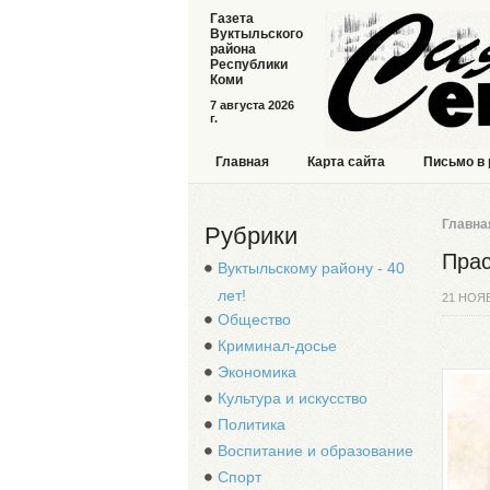
Газета
Вуктыльского
района
Республики
Коми
7 августа 2026
г.
Главная
Карта сайта
Письмо в
Главна
Рубрики
Прас
Вуктыльскому району - 40
лет!
21 НОЯ
Общество
Криминал-досье
Экономика
Культура и искусство
Политика
Воспитание и образование
Спорт