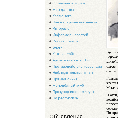
Страницы истории
Мир детства
Кроме того
Наше старшее поколение
Интервью
Информер новостей
Рейтинг сайтов
Блоги
Праско
Каталог сайтов
Горько
Архив номеров в PDF
исслед
окраин
Противодействие коррупции
бунте.
Наблюдательный совет
Родила
Прямая линия
кресть
Молодёжный клуб
Максим
Прокурор информирует
И отец
По республике
хозяйс
порося
середня
По прич
Объявления
новая 