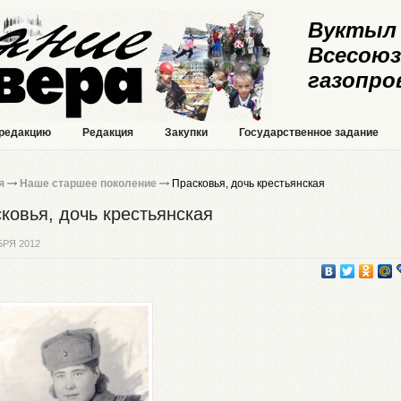
Вуктыл 
Всесоюз
газопро
 редакцию
Редакция
Закупки
Государственное задание
я
Наше старшее поколение
Прасковья, дочь крестьянская
ковья, дочь крестьянская
БРЯ 2012