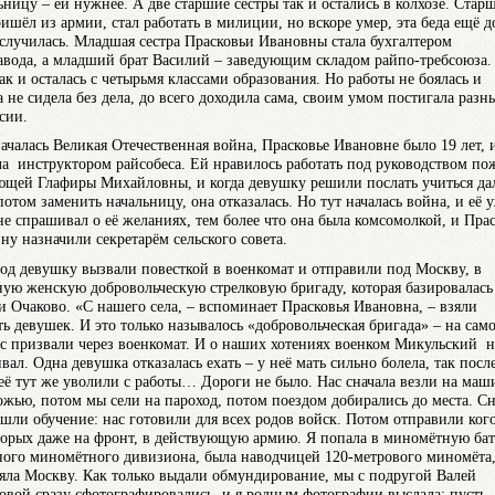
ьницу – ей нужнее. А две старшие сестры так и остались в колхозе. Стар
ришёл из армии, стал работать в милиции, но вскоре умер, эта беда ещё д
случилась. Младшая сестра Прасковьи Ивановны стала бухгалтером
авода, а младший брат Василий – заведующим складом райпо-требсоюза.
ак и осталась с четырьмя классами образования. Но работы не боялась и
а не сидела без дела, до всего доходила сама, своим умом постигала разн
ссии.
началась Великая Отечественная война, Прасковье Ивановне было 19 лет, 
ла инструктором райсобеса. Ей нравилось работать под руководством п
ющей Глафиры Михайловны, и когда девушку решили послать учиться да
потом заменить начальницу, она отказалась. Но тут началась война, и её 
не спрашивал о её желаниях, тем более что она была комсомолкой, и Пра
ну назначили секретарём сельского совета.
год девушку вызвали повесткой в военкомат и отправили под Москву, в
ную женскую добровольческую стрелковую бригаду, которая базировалась
и Очаково. «С нашего села, – вспоминает Прасковья Ивановна, – взяли
ть девушек. И это только называлось «добровольческая бригада» – на сам
ас призвали через военкомат. И о наших хотениях военком Микульский н
вал. Одна девушка отказалась ехать – у неё мать сильно болела, так посл
 её тут же уволили с работы… Дороги не было. Нас сначала везли на маш
ожью, потом мы сели на пароход, потом поездом добирались до места. Сн
шли обучение: нас готовили для всех родов войск. Потом отправили кого
торых даже на фронт, в действующую армию. Я попала в миномётную ба
ного миномётного дивизиона, была наводчицей 120-метрового миномёта
яла Москву. Как только выдали обмундирование, мы с подругой Валей
овой сразу сфотографировались, и я родным фотографии выслала: пусть