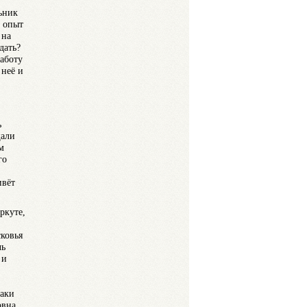
ьник
л опыт
 на
дать?
работу
 неё и
ь
щали
м
го
ивёт
ркуте,
сковья
чь
 и
таки
овна