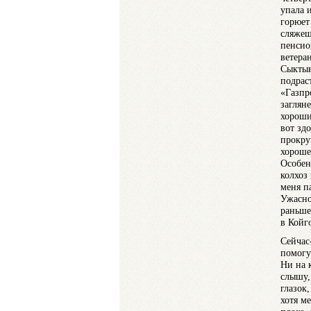
упала 
горюет 
сляжеш
пенсио
ветера
Сыктыв
подрас
«Газпр
заглян
хороши
вот здо
прокру
хороше
Особен
колхоз
меня п
Ужасно
раньше
в Койг
Сейчас
помогу
Ни на 
слышу,
глазок
хотя м