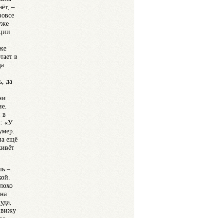
ёт, –
вовсе
уже
ации
же
тает в
да
, да
ни
ие.
 в
м: «У
умер.
па ещё
живёт
шь –
кой.
плохо
 на
уда,
, вижу