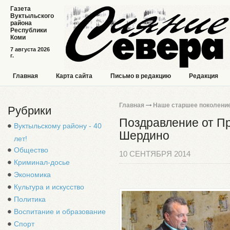
Газета
Вуктыльского
района
Республики
Коми
7 августа 2026
г.
Главная
Карта сайта
Письмо в редакцию
Редакция
Главная
Наше старшее поколени
Рубрики
Поздравление от Пр
Вуктыльскому району - 40
Шердино
лет!
Общество
10 СЕНТЯБРЯ 2014
Криминал-досье
Экономика
Культура и искусство
Политика
Воспитание и образование
Спорт