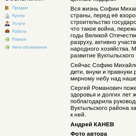
Продам
Вся жизнь Софии Миха
страны, перед её взор
Куплю
строительство государс
Услуги
что такое война, пере
Работа
годы Великой Отечеств
Разное
разруху, активно участ
Авто-объявления
народного хозяйства. М
развитие Вуктыльского
Сейчас Софию Михайло
дети, внуки и правнуки
мирному небу над наше
Сергей Романович пож
здоровья и долгих лет ж
поблагодарила руково
Вуктыльского района з
к ней.
Андрей КАНЕВ
Фото автора