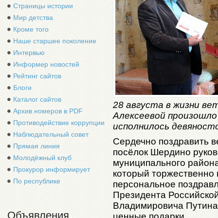
Страницы истории
Мир детства
Кроме того
Наше старшее поколение
Интервью
Информер новостей
Рейтинг сайтов
Блоги
Каталог сайтов
28 августа в жизни в
Архив номеров в PDF
Алексеевой произошло
Противодействие коррупции
исполнилось девяност
Наблюдательный совет
Сердечно поздравить в
Прямая линия
посёлок Шердино руко
Молодёжный клуб
муниципального района
Прокурор информирует
который торжественно
По республике
персональное поздравл
Президента Российско
Владимировича Путина
Объявления
ценные подарки.