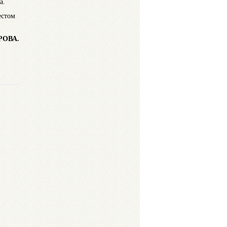
а.
естом
ВА.