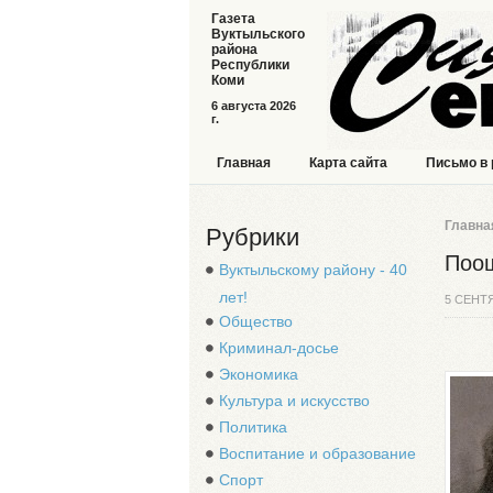
Газета
Вуктыльского
района
Республики
Коми
6 августа 2026
г.
Главная
Карта сайта
Письмо в
Главна
Рубрики
Поощ
Вуктыльскому району - 40
лет!
5 СЕНТ
Общество
Криминал-досье
Экономика
Культура и искусство
Политика
Воспитание и образование
Спорт