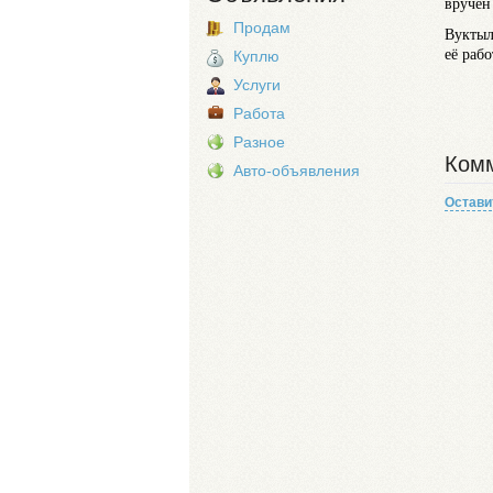
вручён 
Продам
Вуктыл
её рабо
Куплю
Услуги
Работа
Разное
Комм
Авто-объявления
Остави