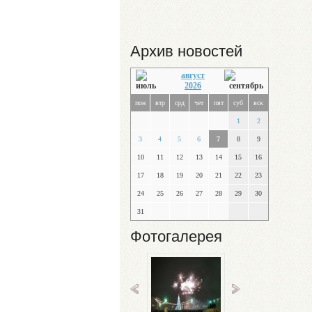
Архив новостей
август
2026
пон
втр
срд
чет
пят
суб
вск
1
2
3
4
5
6
7
8
9
10
11
12
13
14
15
16
17
18
19
20
21
22
23
24
25
26
27
28
29
30
31
Фотогалерея