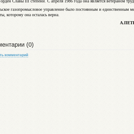
орден Славы III степени. С апреля 1986 года она является ветераном труд
ьское газопромысловое управление было постоянным и единственным м
ты, которому она осталась верна.
А.ПЕТРО
ентарии (0)
ть комментарий