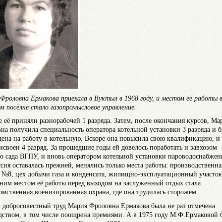
Фроловна Ермакова приехала в Вуктыл в 1968 году, и местом её работы 
ом посёлке стало газопромысловое управление.
е её приняли разнорабочей 1 разряда. Затем, после окончания курсов, Ма
на получила специальность оператора котельной установки 3 разряда и 
дена на работу в котельную. Вскоре она повысила свою квалификацию, и
исвоен 4 разряд. За прошедшие годы ей довелось поработать и завхозом
го сада ВГПУ, и вновь оператором котельной установки пароводоснабжен
сия оставалась прежней, менялись только места работы: производственна
 №8, цех добычи газа и конденсата, жилищно-эксплуатационный участок
ним местом её работы перед выходом на заслуженный отдых стала
омственная военизированная охрана, где она трудилась сторожем.
й добросовестный труд Мария Фроловна Ермакова была не раз отмечена
дством, в том числе поощрена премиями. А в 1975 году М.Ф.Ермаковой 