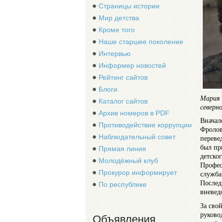
Страницы истории
Мир детства
Кроме того
Наше старшее поколение
Интервью
Информер новостей
Рейтинг сайтов
Блоги
Мария 
Каталог сайтов
северн
Архив номеров в PDF
Вначал
Противодействие коррупции
Фролов
Наблюдательный совет
переве
был пр
Прямая линия
детско
Молодёжный клуб
Профес
Прокурор информирует
служба
Послед
По республике
вневед
За сво
руково
Объявления