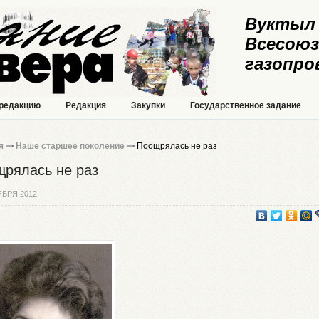
Вуктыл 
Всесоюз
газопро
 редакцию
Редакция
Закупки
Государственное задание
я
Наше старшее поколение
Поощрялась не раз
рялась не раз
ЯБРЯ 2012