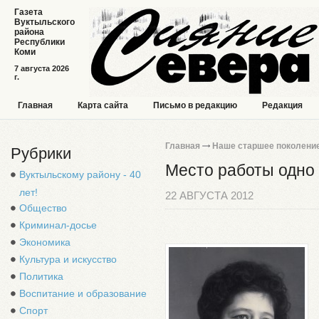
Газета
Вуктыльского
района
Республики
Коми
7 августа 2026
г.
Главная
Карта сайта
Письмо в редакцию
Редакция
Главная
Наше старшее поколени
Рубрики
Место работы одно
Вуктыльскому району - 40
лет!
22 АВГУСТА 2012
Общество
Криминал-досье
Экономика
Культура и искусство
Политика
Воспитание и образование
Спорт