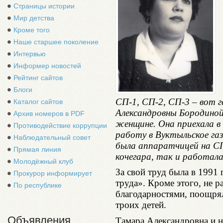
Страницы истории
Мир детства
Кроме того
Наше старшее поколение
Интервью
Информер новостей
Рейтинг сайтов
Блоги
СП-1, СП-2, СП-3 – вот 
Каталог сайтов
Александровны Бородиной
Архив номеров в PDF
женщине. Она приехала в 
Противодействие коррупции
работу в Вуктыльское га
Наблюдательный совет
была аппаратчицей на СП
Прямая линия
кочегара, так и работала
Молодёжный клуб
За свой труд была в 1991
Прокурор информирует
труда». Кроме этого, не р
По республике
благодарностями, поощря
троих детей.
Объявления
Тамара Александровна и н