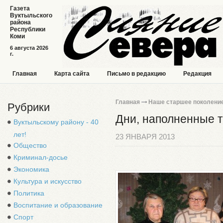
Газета
Вуктыльского
района
Республики
Коми
6 августа 2026
г.
Главная
Карта сайта
Письмо в редакцию
Редакция
Главная
Наше старшее поколени
Рубрики
Дни, наполненные 
Вуктыльскому району - 40
лет!
23 ЯНВАРЯ 2013
Общество
Криминал-досье
Экономика
Культура и искусство
Политика
Воспитание и образование
Спорт