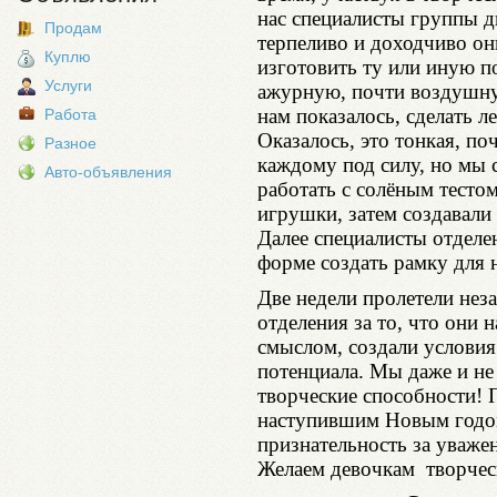
нас специалисты группы 
Продам
терпеливо и доходчиво он
Куплю
изготовить ту или иную п
Услуги
ажурную, почти воздушну
нам показалось, сделать ле
Работа
Оказалось, это тонкая, по
Разное
каждому под силу, но мы 
Авто-объявления
работать с солёным тесто
игрушки, затем создавали
Далее специалисты отделе
форме создать рамку для 
Две недели пролетели нез
отделения за то, что они
смыслом, создали условия
потенциала. Мы даже и не 
творческие способности! 
наступившим Новым годо
признательность за уваже
Желаем девочкам творческ