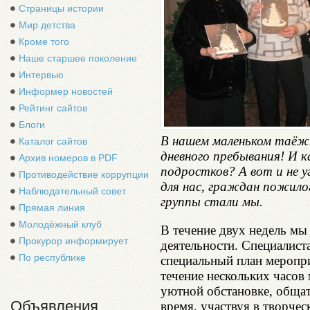
Страницы истории
Мир детства
Кроме того
Наше старшее поколение
Интервью
Информер новостей
Рейтинг сайтов
Блоги
В нашем маленьком таёжн
Каталог сайтов
дневного пребывания! И к
Архив номеров в PDF
подростков? А вот и не у
Противодействие коррупции
для нас, граждан пожило
Наблюдательный совет
группы стали мы.
Прямая линия
Молодёжный клуб
В течение двух недель мы
Прокурор информирует
деятельности. Специалист
По республике
специальный план меропри
течение нескольких часов
уютной обстановке, общат
Объявления
время, участвуя в творчес