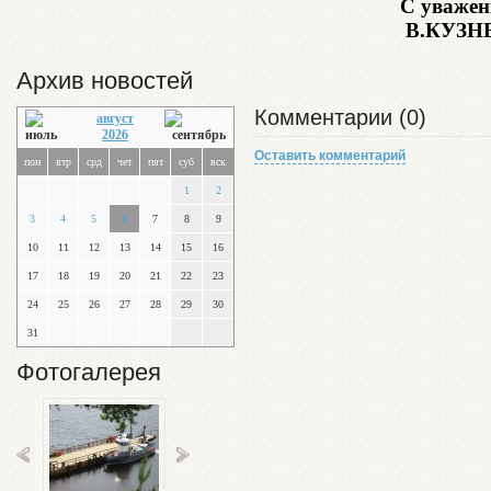
С уваже
В.КУЗН
Архив новостей
Комментарии (0)
август
2026
Оставить комментарий
пон
втр
срд
чет
пят
суб
вск
1
2
3
4
5
6
7
8
9
10
11
12
13
14
15
16
17
18
19
20
21
22
23
24
25
26
27
28
29
30
31
Фотогалерея