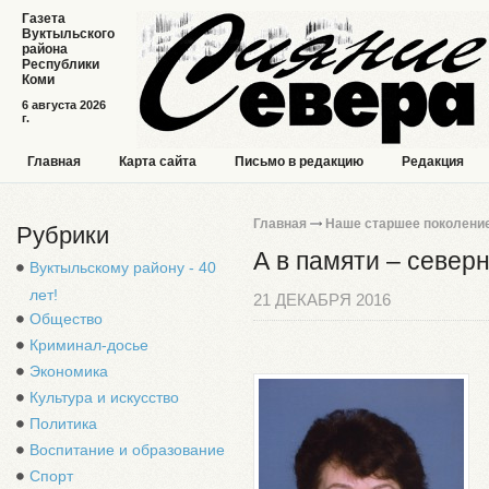
Газета
Вуктыльского
района
Республики
Коми
6 августа 2026
г.
Главная
Карта сайта
Письмо в редакцию
Редакция
Главная
Наше старшее поколени
Рубрики
А в памяти – север
Вуктыльскому району - 40
лет!
21 ДЕКАБРЯ 2016
Общество
Криминал-досье
Экономика
Культура и искусство
Политика
Воспитание и образование
Спорт