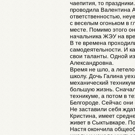
чаепития, то праздник
проводила Валентина А
ответственностью, неу
с веселым огоньком в г
месте. Помимо этого о
начальника ЖЭУ на вре
В те времена проходил
самодеятельности. И к
свои таланты. Одной и
Александровна.
Время не шло, а летело
школу. Дочь Галина уех
механический техникум
большую жизнь. Сначал
техникуме, а потом в т
Белгороде. Сейчас они 
Не заставили себя ждат
Кристина, имеет средн
живет в Сыктывкаре. П
Настя окончила общео