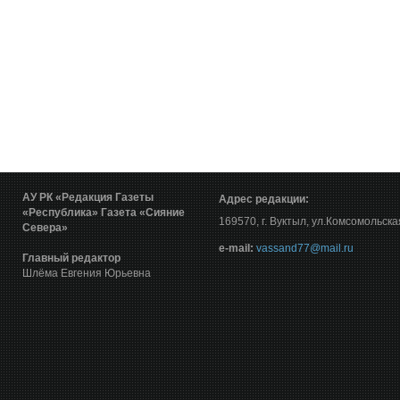
АУ РК «Редакция Газеты
Адрес редакции:
«Республика»
Газета «Сияние
169570, г. Вуктыл, ул.Комсомольска
Севера»
е-mail:
vassand77@mail.ru
Главный редактор
Шлёма Евгения Юрьевна