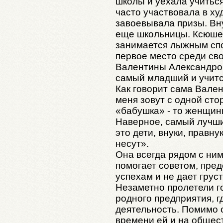
школы и уехала учиться
часто участвовала в х
завоевывала призы. Вн
еще школьницы. Ксюше 
занимается лыжным спо
первое место среди сво
Валентины Александров
самый младший и учитс
Как говорит сама Вален
меня зовут с одной сто
«бабушка» - то женщины
Наверное, самый лучш
это дети, внуки, правну
несут».
Она всегда рядом с ними
помогает советом, пред
успехам и не дает груст
Незаметно пролетели г
родного предприятия, г
деятельность. Помимо 
времени ей и на общес