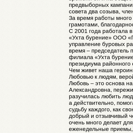
предвыборных кампания
совета два созыва, чле
За время работы много
грамотами, благодарно
С 2001 года работала 
«Ухта бурение» ООО «
управление буровых раб
время – председатель 
филиала «Ухта бурени
президиума районного 
Чем живет наша героиня
Любовью к людям, веро
Любовь – это основа н
Александровна, пережи
разучилась любить люде
а действительно, помог
судьбу каждого, как св
добрый и отзывчивый ч
очень много делает для
еженедельные приемы,