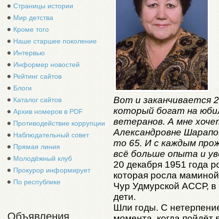
Страницы истории
Мир детства
Кроме того
Наше старшее поколение
Интервью
Информер новостей
Рейтинг сайтов
Блоги
Вот и заканчивается 20
Каталог сайтов
который богат на юби
Архив номеров в PDF
ветеранов. А мне хоче
Противодействие коррупции
Александровне Шарапов
Наблюдательный совет
то 65. И с каждым пр
Прямая линия
всё больше опыта и ув
Молодёжный клуб
20 декабря 1951 года р
Прокурор информирует
которая росла маминой
По республике
Чур Удмурской АССР, в
дети.
Шли годы. С нетерпени
Объявления
момента, когда пойдёт 