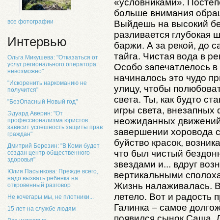
«условниками». Постеп
больше внимания обращ
все фотографии
Выйдешь на высокий бе
разливается глубокая ш
Интервью
баржи. А за рекой, до 
тайга. Чистая вода в ре
Ольга Микушева: "Отказаться от
услуг регионального оператора
Особо запечатлелось в 
невозможно"
начиналось это чудо пр
"Искоренить наркоманию не
улицу, чтобы полюбов
получится"
света. Ты, как будто с
"БезОпасный Новый год"
игры света, внезапных
Эдуард Аверин: "От
неожиданных движений.
профессионализма юристов
зависит успешность защиты прав
завершении хоровода с
граждан"
буйство красок, возник
Дмитрий Березин: "В Коми будет
что был чистый бездон
создан центр общественного
здоровья"
звездами и... вдруг воз
Юлия Пасынкова: Прежде всего,
вертикальными сполох
надо вызвать ребенка на
Жизнь налаживалась. В
откровенный разговор
летело. Вот и радость 
Не кочегары мы, не плотники...
Галинка – самое долго
15 лет на службе людям
появился сынок Саша. Д