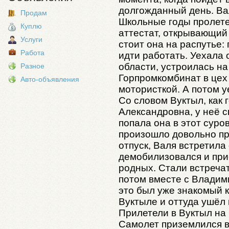
долгожданный день. Ва
Продам
Школьные годы пролете
Куплю
аттестат, открывающий
Услуги
стоит она на распутье:
Работа
идти работать. Уехала 
области, устроилась на
Разное
Горпромкомбинат в цех
Авто-объявления
мотористкой. А потом у
Со словом Вуктыл, как 
Александровна, у неё 
попала она в этот сур
произошло довольно пр
отпуск, Валя встретила
демобилизовался и при
родных. Стали встречат
потом вместе с Владим
это был уже знакомый к
Вуктыле и оттуда ушёл 
Прилетели в Вуктыл на
Самолет приземлился в