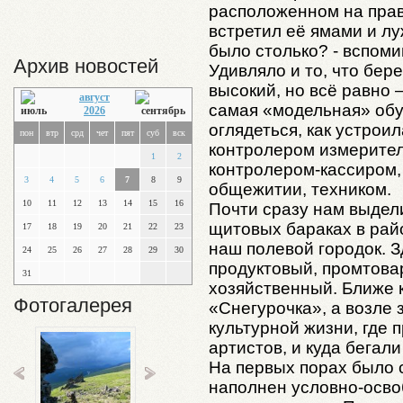
расположенном на прав
встретил её ямами и лу
было столько? - вспоми
Архив новостей
Удивляло и то, что бере
высокий, но всё равно 
август
самая «модельная» обу
2026
оглядеться, как устрои
пон
втр
срд
чет
пят
суб
вск
контролером измерител
1
2
контролером-кассиром,
3
4
5
6
7
8
9
общежитии, техником.
10
11
12
13
14
15
16
Почти сразу нам выдел
щитовых бараках в рай
17
18
19
20
21
22
23
наш полевой городок. 
24
25
26
27
28
29
30
продуктовый, промтова
31
хозяйственный. Ближе к
Фотогалерея
«Снегурочка», а возле 
культурной жизни, где
артистов, и куда бегали
На первых порах было 
наполнен условно-осво