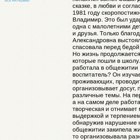
Все интервью
сказке, в любви и согла
1981 году скоропостиж
Владимир. Это был уда
одна с малолетними де
и друзья. Только благо
Александровна выстоял
спасовала перед бедой
Но жизнь продолжается,
которые пошли в школу.
работала в общежитии 
воспитатель? Он изуча
проживающих, проводит
организовывает досуг, 
различные темы. На пер
а на самом деле работ
творческая и отнимает
выдержкой и терпением
обнаружив нарушение н
общежитии закипела жи
то организовывала раз