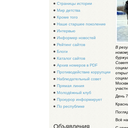
Страницы истории
Мир детства
Кроме того
Наше старшее поколение
Интервью
Информер новостей
Рейтинг сайтов
В рез
Блоги
новому
буржу
Каталог сайтов
Совет
Архив номеров в PDF
социа
Противодействие коррупции
открыл
социал
Наблюдательный совет
Москве
Прямая линия
участн
Молодёжный клуб
День 7
Прокурор информирует
Красн
По республике
Погляд
Всё н
Объявления
С этим