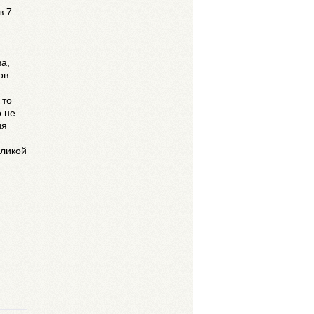
в 7
а,
ов
 то
о не
ия
еликой