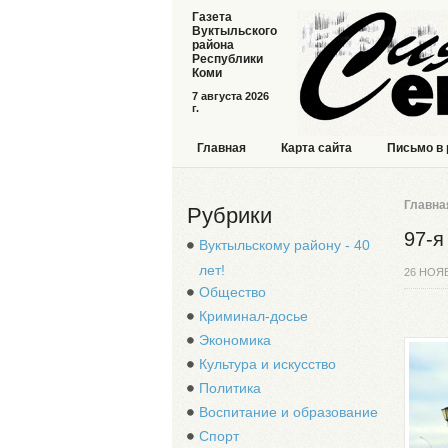
Газета
Вуктыльского
района
Республики
Коми
7 августа 2026
г.
Главная
Карта сайта
Письмо в
Главна
Рубрики
97-я
Вуктыльскому району - 40
лет!
26 НОЯ
Общество
Криминал-досье
Экономика
Культура и искусство
Политика
Воспитание и образование
Спорт