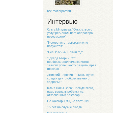
все фотографии
Интервью
Ольга Микушева: "Отказаться от
услуг регионального оператора
невозможно"
"Искоренить наркоманию не
получится"
"БезОпасный Новый год"
Эдуард Аверин: "От
профессионализма юристов
зависит успешность защиты прав
граждан"
Дмитрий Березин: "В Коми будет
создан центр общественного
здоровья"
Юлия Пасынкова: Прежде всего,
надо вызвать ребенка на
откровенный разговор
Не кочегары мы, не плотники...
15 лет на службе людям