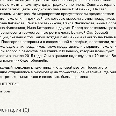
нов отметить памятную дату. Традиционно члены Совета ветерано
 возлагают цветы к подножию памятника В.И.Ленину. Не стал
ением и этот раз. На мероприятии присутствовали представители
го поколения, «дети войны», которые выросли с этим праздником:
ина Кабанова, Раиса Костенникова, Раиса Лактионова, Анна Попов
на Филюткина, Нина Котаргина и другие. Перед возложением цвет
роизнесены торжественные речи в честь Великой Октябрьской
ции, сказано о том, каким вождём был Ленин и какая жизнь была в
 Поговорили ветераны и о современной молодёжи, посетовали, чт
молодые этих праздников. Также представители старшего поколен
ли вопрос с ремонтом памятника В.И.Ленину, который планируют
ести в начале 2015 года. Они выразили надежду, что к 70-летию В
ы памятник будет обновлён.
каждый подходил к памятнику и клал свой цветок. После этого
ие отправились в библиотеку на торжественное чаепитие, где они
согреться, выпить чаю и вспомнить былые времена.
а
НЕТРЕБКО
автора
ентарии (0)