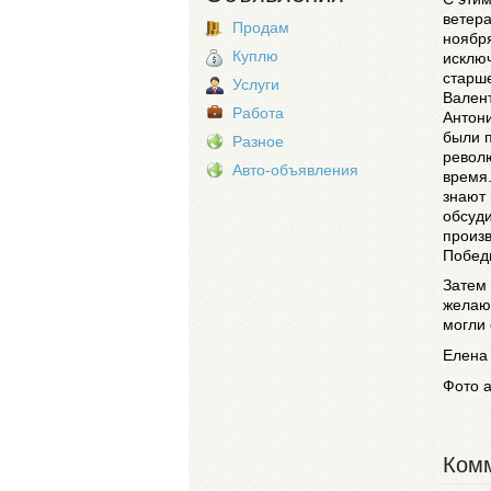
ветера
Продам
ноября
Куплю
исключ
старше
Услуги
Валент
Работа
Антони
были п
Разное
револю
Авто-объявления
время.
знают 
обсуди
произв
Побед
Затем 
желающ
могли 
Елен
Фото 
Комм