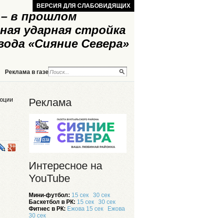
ВЕРСИЯ ДЛЯ СЛАБОВИДЯЩИХ
– в прошлом
ная ударная стройка
вода «Сияние Севера»
Реклама в газете
Реклама на сайте
люции
Реклама
Интересное на
YouTube
Мини-футбол:
15 сек
30 сек
Баскетбол в РК:
15 сек
30 сек
Фитнес в РК:
Ежова 15 сек
Ежова
30 сек