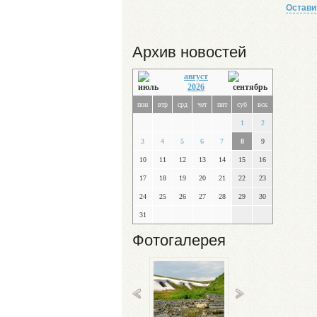
Остави
Архив новостей
август
2026
пон
втр
срд
чет
пят
суб
вск
1
2
3
4
5
6
7
8
9
10
11
12
13
14
15
16
17
18
19
20
21
22
23
24
25
26
27
28
29
30
31
Фотогалерея