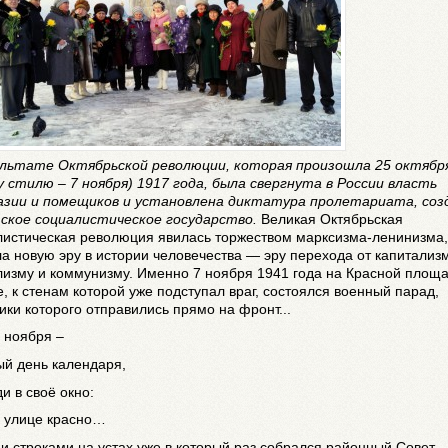
ультате Октябрьской революции, которая произошла 25 октября
 стилю – 7 ноября) 1917 года, была свергнута в России власть
азии и помещиков и установлена диктатура пролетариата, соз
ское социалистическое государство.
Великая Октябрьская
листическая революция явилась торжеством марксизма-ленинизма,
а новую эру в истории человечества — эру перехода от капитализм
изму и коммунизму. Именно 7 ноября 1941 года на Красной площа
, к стенам которой уже подступал враг, состоялся военный парад,
ики которого отправились прямо на фронт...
 ноября –
ый день календаря,
и в своё окно:
а улице красно…
и строками на устах уже в который раз собрался районный Совет