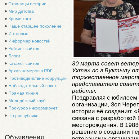
Страницы истории
Мир детства
Кроме того
Наше старшее поколение
Интервью
Информер новостей
Рейтинг сайтов
Блоги
30 марта совет ветер
Каталог сайтов
Ухта» по г.Вуктылу от
Архив номеров в PDF
торжественное мероп
Противодействие коррупции
представители совето
Наблюдательный совет
работы.
Прямая линия
Поздравляя с юбилеем 
Молодёжный клуб
организации, Зоя Чере
Прокурор информирует
истории её создания: «
По республике
связана с разработкой 
месторождения. В 1988
решение о создании п
Объявления
ветеранских организац