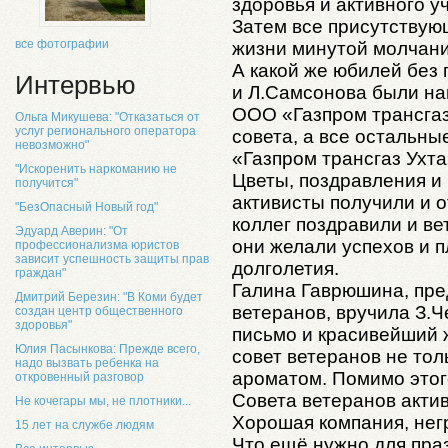
здоровья и активного у
Затем все присутствую
все фотографии
жизни минутой молчани
А какой же юбилей без 
Интервью
и Л.Самсонова были н
ООО «Газпром трансгаз 
Ольга Микушева: "Отказаться от
услуг регионального оператора
совета, а все остальн
невозможно"
«Газпром трансгаз Ухт
"Искоренить наркоманию не
Цветы, поздравления и
получится"
активисты получили и 
"БезОпасный Новый год"
коллег поздравили и в
Эдуард Аверин: "От
они желали успехов и 
профессионализма юристов
зависит успешность защиты прав
долголетия.
граждан"
Галина Гаврюшина, пре
Дмитрий Березин: "В Коми будет
ветеранов, вручила З.
создан центр общественного
здоровья"
письмо и красивейший 
Юлия Пасынкова: Прежде всего,
совет ветеранов не тол
надо вызвать ребенка на
ароматом. Помимо этог
откровенный разговор
Совета ветеранов акти
Не кочегары мы, не плотники...
Хорошая компания, нег
15 лет на службе людям
Что ещё нужно для праз