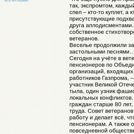
Все интервью
так, экспромтом, кажд
спел – кто-то куплет, а 
присутствующие подхва
друга аплодисментами.
собственное стихотвор
ветеранов.
Веселье продолжили з
застольными песнями
Сегодня на учёте в вет
пенсионеров по Объеди
организаций, входящих 
работников Газпрома, –
участник Великой Отеч
тыла, один узник фашис
локальных конфликтов, 
граждан старше 80 лет,
труда. Совет ветерано
работу и делает всё, ч
пенсионерам. А также о
повседневной обществе