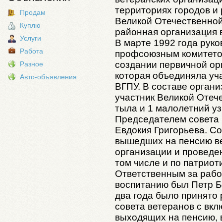
территориях городов и 
Продам
Великой Отечественной
Куплю
районная организация 
Услуги
В марте 1992 года рук
Работа
профсоюзным комитето
создании первичной ор
Разное
которая объединяла уч
Авто-объявления
ВГПУ. В составе органи
участник Великой Отеч
тыла и 1 малолетний у
Председателем совета 
Евдокия Григорьева. С
вышедших на пенсию ве
организации и проведе
том числе и по патрио
Ответственным за рабо
воспитанию был Петр Б
два года было принято
совета ветеранов с вк
выходящих на пенсию, 