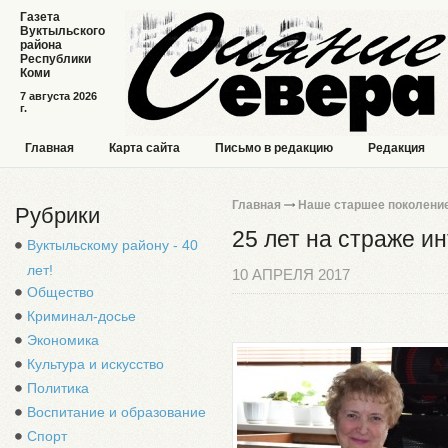
Газета
Вуктыльского
района
Республики
Коми
7 августа 2026
г.
Главная
Карта сайта
Письмо в редакцию
Редакция
Главная
Наше старшее поколени
Рубрики
25 лет на страже и
Вуктыльскому району - 40
лет!
10 АПРЕЛЯ 2017
Общество
Криминал-досье
Экономика
Культура и искусство
Политика
Воспитание и образование
Спорт