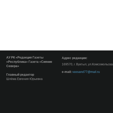
АУ РК «Редакция Газеты
Адрес редакции:
«Республика»
Газета «Сияние
169570, г. Вуктыл, ул.Комсомольска
Севера»
е-mail:
vassand77@mail.ru
Главный редактор
Шлёма Евгения Юрьевна