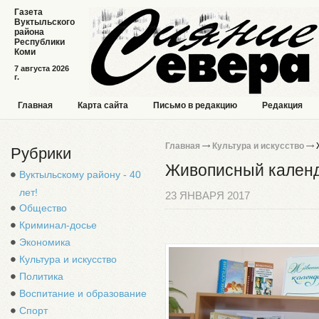
Газета
Вуктыльского
района
Республики
Коми
7 августа 2026
г.
Главная
Карта сайта
Письмо в редакцию
Редакция
Главная
Культура и искусство
Ж
Рубрики
Живописный кален
Вуктыльскому району - 40
лет!
23 ЯНВАРЯ 2017
Общество
Криминал-досье
Экономика
Культура и искусство
Политика
Воспитание и образование
Спорт