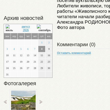
посетив вуктыльскую би
Любители живописи, тор
работы «Живописного 
читатели начали разбир
Архив новостей
Александра РОДИОНО
Фото автора
август
2026
пон
втр
срд
чет
пят
суб
вск
1
2
Комментарии (0)
3
4
5
6
7
8
9
Оставить комментарий
10
11
12
13
14
15
16
17
18
19
20
21
22
23
24
25
26
27
28
29
30
31
Фотогалерея