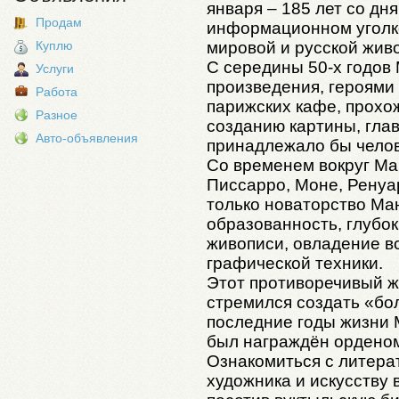
января – 185 лет со дня
Продам
информационном уголке
мировой и русской жив
Куплю
С середины 50-х годов
Услуги
произведения, героями
Работа
парижских кафе, прохож
Разное
созданию картины, глав
Авто-объявления
принадлежало бы челов
Со временем вокруг Ма
Писсарро, Моне, Ренуа
только новаторство Ма
образованность, глубок
живописи, овладение в
графической техники.
Этот противоречивый ж
стремился создать «бо
последние годы жизни 
был награждён орденом
Ознакомиться с литера
художника и искусству