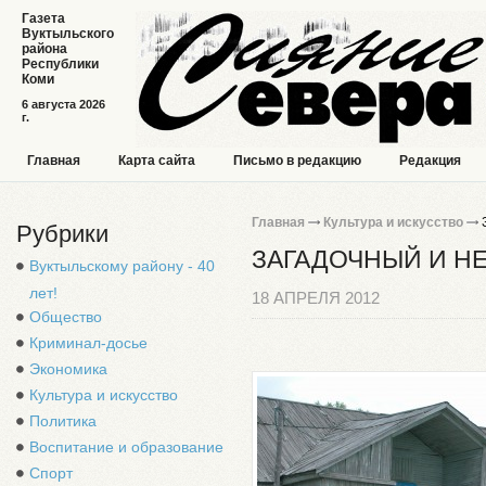
Газета
Вуктыльского
района
Республики
Коми
6 августа 2026
г.
Главная
Карта сайта
Письмо в редакцию
Редакция
Главная
Культура и искусство
Рубрики
ЗАГАДОЧНЫЙ И Н
Вуктыльскому району - 40
лет!
18 АПРЕЛЯ 2012
Общество
Криминал-досье
Экономика
Культура и искусство
Политика
Воспитание и образование
Спорт