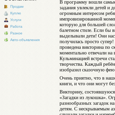
В программу вошли самые
Продам
задания увлекли детей и 
огромным интересом ребят
Куплю
импровизированной момен
Услуги
которую для большей сло
Работа
балетном стиле. Если бы в
Разное
выделывали дети! Они наст
Авто-объявления
получилась просто супер!
проведена викторина по с
моментально отвечали на 
Кульминацией встречи ста
творчества. Каждый ребё
изобразил сказочную фею т
Очень приятно, что в наше
книги, и что они могут бе
Викторину, состоявшуюся
«Загадки из лукошка». О
разнообразных загадок н
детям. С нескрываемым а
слушали загадки и напере