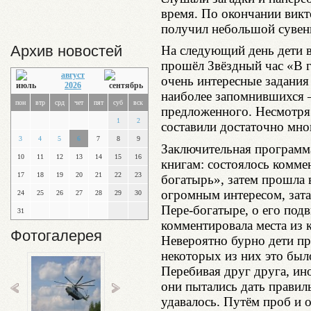
время. По окончании вик
получил небольшой сувени
Архив новостей
На следующий день дети в
прошёл Звёздный час «В г
август
очень интересные задания
2026
наиболее запомнившихся –
пон
втр
срд
чет
пят
суб
вск
предложенного. Несмотря 
1
2
составили достаточно мно
3
4
5
6
7
8
9
Заключительная программ
10
11
12
13
14
15
16
книгам: состоялось комме
17
18
19
20
21
22
23
богатырь», затем прошла 
огромным интересом, зата
24
25
26
27
28
29
30
Пере-богатыре, о его под
31
комментировала места из 
Фотогалерея
Невероятно бурно дети пр
некоторых из них это был
Перебивая друг друга, ино
они пытались дать правиль
удавалось. Путём проб и 