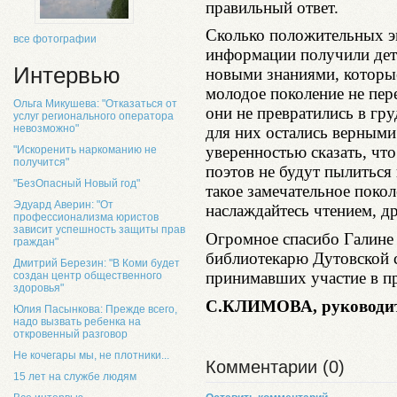
правильный ответ.
Сколько положительных э
все фотографии
информации получили дет
Интервью
новыми знаниями, которы
молодое поколение не пер
Ольга Микушева: "Отказаться от
они не превратились в гру
услуг регионального оператора
невозможно"
для них остались верным
уверенностью сказать, чт
"Искоренить наркоманию не
получится"
поэтов не будут пылиться 
"БезОпасный Новый год"
такое замечательное покол
Эдуард Аверин: "От
наслаждайтесь чтением, д
профессионализма юристов
зависит успешность защиты прав
Огромное спасибо Галине
граждан"
библиотекарю Дутовской с
Дмитрий Березин: "В Коми будет
принимавших участие в пр
создан центр общественного
здоровья"
С.КЛИМОВА,
руководи
Юлия Пасынкова: Прежде всего,
надо вызвать ребенка на
откровенный разговор
Не кочегары мы, не плотники...
Комментарии (0)
15 лет на службе людям