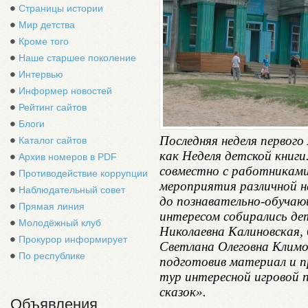
Страницы истории
Мир детства
Кроме того
Наше старшее поколение
Интервью
Информер новостей
Рейтинг сайтов
Блоги
Последняя неделя первог
Каталог сайтов
как Неделя детской книг
Архив номеров в PDF
совместно с работниками
Противодействие коррупции
мероприятия различной н
Наблюдательный совет
до познавательно-обучаю
Прямая линия
интересом собирались дет
Молодёжный клуб
Николаевна Калиновская, 
Прокурор информирует
Светлана Олеговна Климо
По республике
подготовив материал и п
тур интересной игровой 
сказок».
Объявления