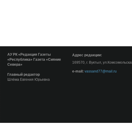
АУ РК «Редакция Газеты
Адрес редакции:
«Республика»
Газета «Сияние
169570, г. Вуктыл, ул.Комсомольска
Севера»
е-mail:
vassand77@mail.ru
Главный редактор
Шлёма Евгения Юрьевна