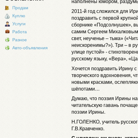
наполнены юмором, раздумь
Продам
2011-й год сложился для Ир
Куплю
поздравить с первой крупной
Услуги
сборнике «Подсолнушек», в
самим Сергеем Михалковым.
Работа
свет, неученье – тьма» («Чи
Разное
неискоренимы?»). Три – в р
Авто-объявления
улице пустой» - стихотворе
русскому языку, «Вера», «Ца
Хочется поздравить Ирину с
творческого вдохновения, чт
новыми красками, ослепля
шёпотами…
Думаю, что поэзия Ирины на
читательскую гавань почаще
поэзии Ирины.
Н.ГОЛЕНКО, учитель русско
Г.В.Кравченко.