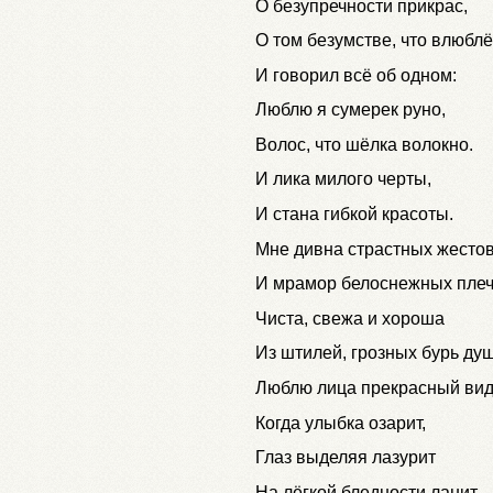
О безупречности прикрас,
О том безумстве, что влюблё
И говорил всё об одном:
Люблю я сумерек руно,
Волос, что шёлка волокно.
И лика милого черты,
И стана гибкой красоты.
Мне дивна страстных жестов
И мрамор белоснежных плеч
Чиста, свежа и хороша
Из штилей, грозных бурь душ
Люблю лица прекрасный вид
Когда улыбка озарит,
Глаз выделяя лазурит
На лёгкой бледности ланит.