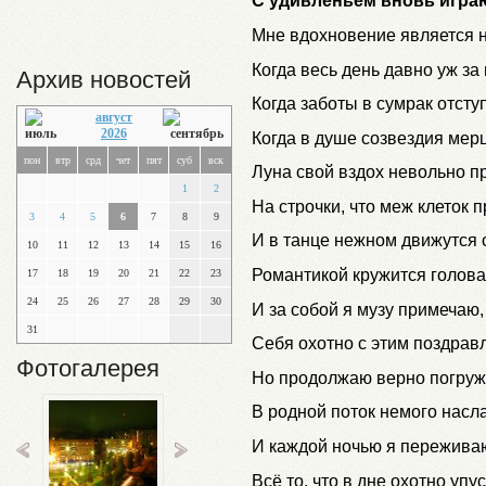
С удивленьем вновь игр
Мне вдохновение является 
Когда весь день давно уж за
Архив новостей
Когда заботы в сумрак отсту
август
2026
Когда в душе созвездия мер
пон
втр
срд
чет
пят
суб
вск
Луна свой вздох невольно п
1
2
На строчки, что меж клеток п
3
4
5
6
7
8
9
И в танце нежном движутся 
10
11
12
13
14
15
16
Романтикой кружится голова
17
18
19
20
21
22
23
24
25
26
27
28
29
30
И за собой я музу примечаю,
31
Себя охотно с этим поздрав
Фотогалерея
Но продолжаю верно погру
В родной поток немого насл
И каждой ночью я пережива
Всё то, что в дне охотно упу