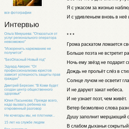
Я с ужасом за жизнью набл
все фотографии
И с удивленьем вновь в неё
Интервью
Ольга Микушева: "Отказаться от
* * *
услуг регионального оператора
невозможно"
Грома раскатом ломается све
"Искоренить наркоманию не
получится"
Больше поэта не встретит ра
"БезОпасный Новый год"
Ночь ему звёзд не подарит с
Эдуард Аверин: "От
профессионализма юристов
Дождь не прольёт слёз в сти
зависит успешность защиты прав
граждан"
Солнце лучом не осветит гл
Дмитрий Березин: "В Коми будет
И не даруют закат небеса.
создан центр общественного
здоровья"
И не узнает поэт, чем живёт.
Юлия Пасынкова: Прежде всего,
надо вызвать ребенка на
Ветер безмолвно слова разн
откровенный разговор
Не кочегары мы, не плотники...
Душу заполнит мерцающий с
15 лет на службе людям
В слабом дыханьи сокрытый 