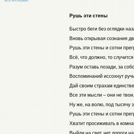
Все интервью
Рушь эти стены
Быстро беги без оглядки наз
Вновь открывая сознания дв
Рушь эти стены и сотни прег
Всё, что должно, то случится
Разум оставь позади, за собо
Воспоминаний иссохнут ручь
Дай своим страхам единств
Все эти мысли – они не твои
Ну же, на волю, под тысячу з
Рушь эти стены и сотни прег
Хватит просиживать в комнат
Выйди на свет, нет дороги на