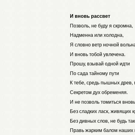
И вновь рассвет
Позволь, не буду я скромна,
Надменна или холодна,
Я словно ветр ночной вольн
И вновь тобой увлечена.
Прошу, взывай одной идти
По сада тайному пути
К тебе, средь пышных древ, 
Секретом дух обременяя.
И не позволь томиться внов
Без сладких ласк, живящих к
Без дивных слов, не будь так
Правь жарким балом наших 