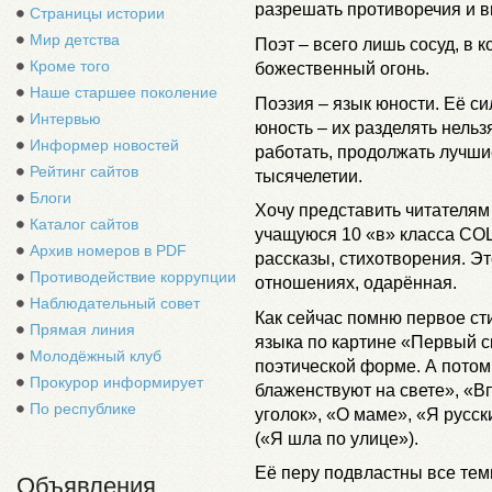
разрешать противоречия и в
Страницы истории
Мир детства
Поэт – всего лишь сосуд, в к
Кроме того
божественный огонь.
Наше старшее поколение
Поэзия – язык юности. Её сил
Интервью
юность – их разделять нель
Информер новостей
работать, продолжать лучши
Рейтинг сайтов
тысячелетии.
Блоги
Хочу представить читателям
Каталог сайтов
учащуюся 10 «в» класса СО
Архив номеров в PDF
рассказы, стихотворения. Эт
Противодействие коррупции
отношениях, одарённая.
Наблюдательный совет
Как сейчас помню первое ст
Прямая линия
языка по картине «Первый сн
Молодёжный клуб
поэтической форме. А пото
Прокурор информирует
блаженствуют на свете», «В
По республике
уголок», «О маме», «Я рус
(«Я шла по улице»).
Её перу подвластны все темы
Объявления