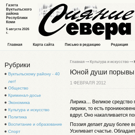
Газета
Вуктыльского
района
Республики
Коми
5 августа 2026
г.
Главная
Карта сайта
Письмо в редакцию
Редакция
Главная
Культура и искусство
Рубрики
Юной души порывы
Вуктыльскому району - 40
лет!
1 ФЕВРАЛЯ 2012
Общество
Криминал-досье
Лирика… Великое средство 
Экономика
лирики, то есть проникновен
Культура и искусство
вдруг. Оно накапливается по
Политика
Воспитание и образование
Поэзия делает душу более в
Усиливает счастье. Обладает
Спорт