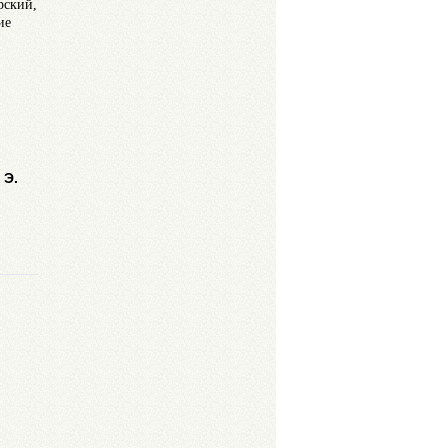
рский,
ие
.