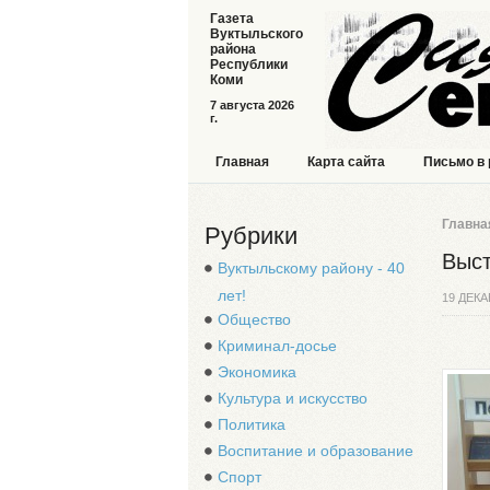
Газета
Вуктыльского
района
Республики
Коми
7 августа 2026
г.
Главная
Карта сайта
Письмо в
Главна
Рубрики
Выст
Вуктыльскому району - 40
лет!
19 ДЕКА
Общество
Криминал-досье
Экономика
Культура и искусство
Политика
Воспитание и образование
Спорт