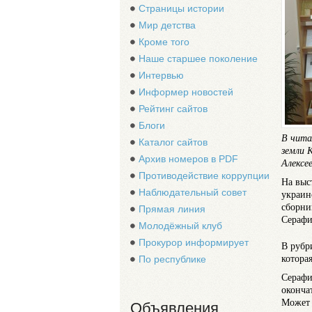
Страницы истории
Мир детства
Кроме того
Наше старшее поколение
Интервью
Информер новостей
Рейтинг сайтов
Блоги
В чита
Каталог сайтов
земли 
Архив номеров в PDF
Алексе
Противодействие коррупции
На выс
Наблюдательный совет
украин
сборни
Прямая линия
Серафи
Молодёжный клуб
Прокурор информирует
В рубр
котора
По республике
Серафи
оконча
Может 
Объявления