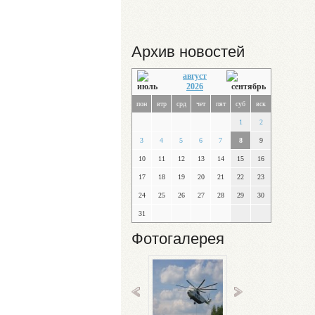
Архив новостей
август
2026
пон
втр
срд
чет
пят
суб
вск
1
2
3
4
5
6
7
8
9
10
11
12
13
14
15
16
17
18
19
20
21
22
23
24
25
26
27
28
29
30
31
Фотогалерея