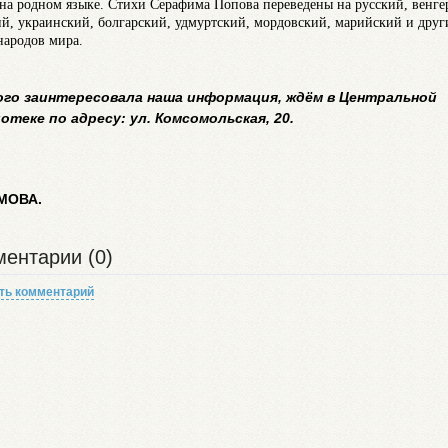
 на родном языке. Стихи Серафима Попова переведены на русский, венге
й, украинский, болгарский, удмуртский, мордовский, марийский и друг
народов мира.
кого заинтересовала наша информация, ждём в Центральной
отеке по адресу: ул. Комсомольская, 20.
Э
МОВА.
ентарии (0)
ть комментарий