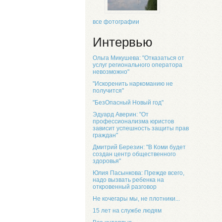
все фотографии
Интервью
Ольга Микушева: "Отказаться от
услуг регионального оператора
невозможно"
"Искоренить наркоманию не
получится"
"БезОпасный Новый год"
Эдуард Аверин: "От
профессионализма юристов
зависит успешность защиты прав
граждан"
Дмитрий Березин: "В Коми будет
создан центр общественного
здоровья"
Юлия Пасынкова: Прежде всего,
надо вызвать ребенка на
откровенный разговор
Не кочегары мы, не плотники...
15 лет на службе людям