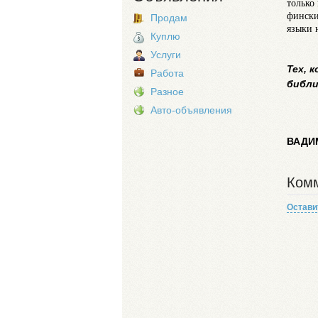
только
фински
Продам
языки 
Куплю
Услуги
Тех, 
Работа
библи
Разное
Авто-объявления
ВАДИ
Комм
Остави