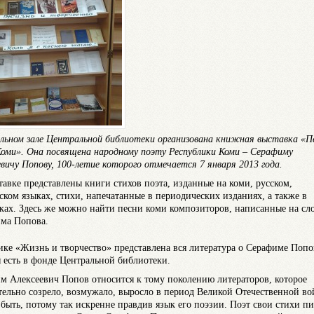
льном зале Центральной библиотеки организована книжная выставка «П
Коми». Она посвящена народному поэту Республики Коми – Серафиму
евичу Попову, 100-летие которого отмечается 7 января 2013 года.
тавке представлены книги стихов поэта, изданные на коми, русском,
ском языках, стихи, напечатанные в периодических изданиях, а также в
ках. Здесь же можно найти песни коми композиторов, написанные на сл
ма Попова.
ике «Жизнь и творчество» представлена вся литература о Серафиме Попо
я есть в фонде Центральной библиотеки.
м Алексеевич Попов относится к тому поколению литераторов, которое
тельно созрело, возмужало, выросло в период Великой Отечественной во
быть, потому так искренне правдив язык его поэзии. Поэт свои стихи пи