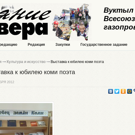
Вуктыл 
Всесоюз
газопро
 редакцию
Редакция
Закупки
Государственное задание
я
Культура и искусство
Выставка к юбилею коми поэта
авка к юбилею коми поэта
БРЯ 2012