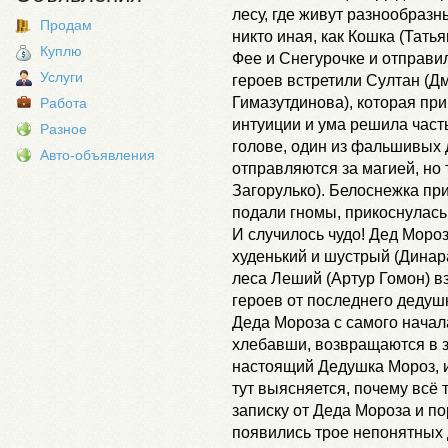
лесу, где живут разнообраз
Продам
никто иная, как Кошка (Тать
Куплю
Фее и Снегурочке и отправил
Услуги
героев встретили Султан (Дм
Гимазутдинова), которая пр
Работа
интуиции и ума решила част
Разное
голове, один из фальшивых 
Авто-объявления
отправляются за магией, но 
Загорулько). Белоснежка пр
подали гномы, прикоснулась
И случилось чудо! Дед Мороз
худенький и шустрый (Динар
леса Леший (Артур Гомон) в
героев от последнего дедуш
Деда Мороза с самого начала
хлебавши, возвращаются в з
настоящий Дедушка Мороз, и
тут выясняется, почему всё
записку от Деда Мороза и по
появились трое непонятных