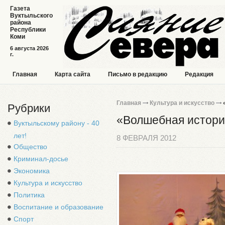
Газета
Вуктыльского
района
Республики
Коми
6 августа 2026
г.
Главная
Карта сайта
Письмо в редакцию
Редакция
Главная
Культура и искусство
«
Рубрики
«Волшебная истори
Вуктыльскому району - 40
лет!
8 ФЕВРАЛЯ 2012
Общество
Криминал-досье
Экономика
Культура и искусство
Политика
Воспитание и образование
Спорт