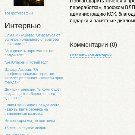
Поблагодарить хочется и п
переработка», профком ВЛП
все фотографии
администрацию КСК, благод
подарки и памятные диплом
Интервью
Ольга Микушева: "Отказаться от
услуг регионального оператора
Комментарии (0)
невозможно"
"Искоренить наркоманию не
Оставить комментарий
получится"
"БезОпасный Новый год"
Эдуард Аверин: "От
профессионализма юристов
зависит успешность защиты прав
граждан"
Дмитрий Березин: "В Коми будет
создан центр общественного
здоровья"
Юлия Пасынкова: Прежде всего,
надо вызвать ребенка на
откровенный разговор
Не кочегары мы, не плотники...
15 лет на службе людям