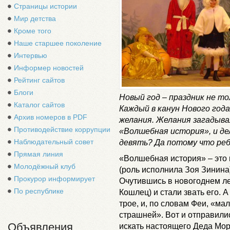
Страницы истории
Мир детства
Кроме того
Наше старшее поколение
Интервью
Информер новостей
Рейтинг сайтов
Блоги
Новый год – праздник не тол
Каталог сайтов
Каждый в канун Нового год
Архив номеров в PDF
желания. Желания загадыва
Противодействие коррупции
«Волшебная история», и де
Наблюдательный совет
девять? Да потому что ре
Прямая линия
«Волшебная история» – это 
Молодёжный клуб
(роль исполнила Зоя Зинина
Прокурор информирует
Очутившись в новогоднем ле
По республике
Кошлец) и стали звать его.
трое, и, по словам Феи, «ма
страшней». Вот и отправили
Объявления
искать настоящего Деда Мор