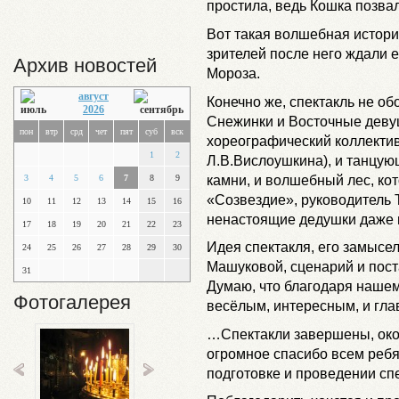
простила, ведь Кошка позвал
Вот такая волшебная истори
зрителей после него ждали е
Архив новостей
Мороза.
август
Конечно же, спектакль не об
2026
Снежинки и Восточные деву
пон
втр
срд
чет
пят
суб
вск
хореографический коллектив
1
2
Л.В.Вислоушкина), и танцую
камни, и волшебный лес, кот
3
4
5
6
7
8
9
«Созвездие», руководитель Т
10
11
12
13
14
15
16
ненастоящие дедушки даже 
17
18
19
20
21
22
23
Идея спектакля, его замысе
24
25
26
27
28
29
30
Машуковой, сценарий и пост
31
Думаю, что благодаря нашем
Фотогалерея
весёлым, интересным, и глав
…Спектакли завершены, окон
огромное спасибо всем ребя
подготовке и проведении спе