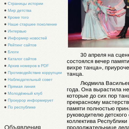
Страницы истории
Мир детства
Кроме того
Наше старшее поколение
Интервью
Информер новостей
Рейтинг сайтов
Блоги
30 апреля на сцен
Каталог сайтов
состоялся вечер памя
Архив номеров в PDF
вихре танца», приуро
Противодействие коррупции
танца.
Наблюдательный совет
Людмила Васильев
Прямая линия
года. Она вырастила не
Молодёжный клуб
которые до сих пор тан
Прокурор информирует
прекрасному мастерств
По республике
памяти полностью прин
руководителю детского
коллектива Республики
Объявления
продолжательнице дел