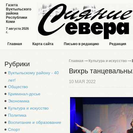
Газета
Вуктыльского
района
Республики
Коми
7 августа 2026
г.
Главная
Карта сайта
Письмо в редакцию
Редакция
Главная
Культура и искусство
В
Рубрики
Вихрь танцевальны
Вуктыльскому району - 40
лет!
10 МАЯ 2022
Общество
Криминал-досье
Экономика
Культура и искусство
Политика
Воспитание и образование
Спорт