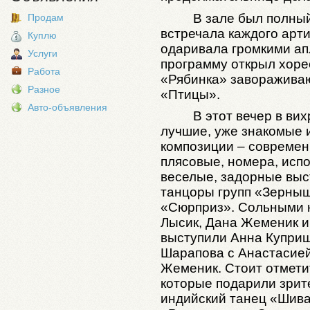
В зале был полны
Продам
встречала каждого арти
Куплю
одаривала громкими а
Услуги
программу открыл хоре
Работа
«Рябинка» заворажива
Разное
«Птицы».
Авто-объявления
В этот вечер в ви
лучшие, уже знакомые
композиции – современ
плясовые, номера, исп
веселые, задорные выс
танцоры групп «Зерныш
«Сюрприз». Сольными 
Лысик, Дана Жеменик и
выступили Анна Куприш
Шарапова с Анастасией
Жеменик. Стоит отмети
которые подарили зри
индийский танец «Шива