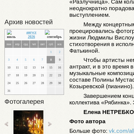
«Разлучница». Сам колл
неоднократно порадов
выступлением.
Архив новостей
Между концертным
проецировались фотогр
август
жизни Людмилы Вислоуш
2026
стихотворения в испол
пон
втр
срд
чет
пят
суб
вск
Фатькиной.
1
2
Чтобы артисты не
3
4
5
6
7
8
9
антракт, и в это время
10
11
12
13
14
15
16
музыкальные композици
17
18
19
20
21
22
23
составе Полины Мустаф
24
25
26
27
28
29
30
Козыревской (пианино).
31
Завершением конц
Фотогалерея
коллектива «Рябинка». 
Елена НЕТРЕБК
Фото автора
Больше фото:
vk.com/a