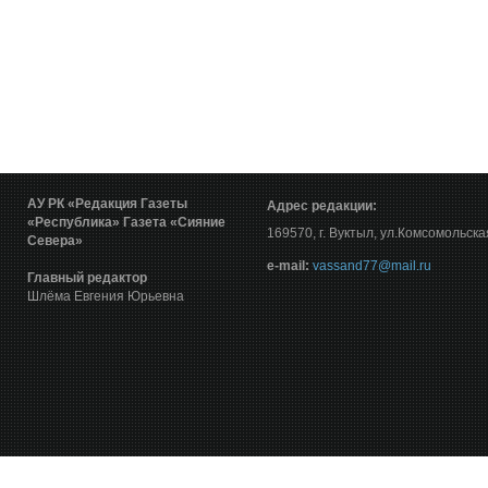
АУ РК «Редакция Газеты
Адрес редакции:
«Республика»
Газета «Сияние
169570, г. Вуктыл, ул.Комсомольска
Севера»
е-mail:
vassand77@mail.ru
Главный редактор
Шлёма Евгения Юрьевна